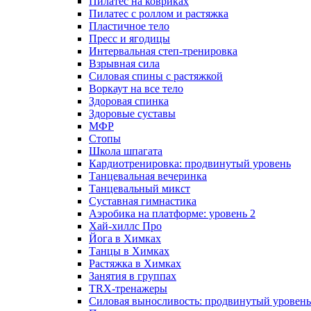
Пилатес на ковриках
Пилатес с роллом и растяжка
Пластичное тело
Пресс и ягодицы
Интервальная степ-тренировка
Взрывная сила
Силовая спины с растяжкой
Воркаут на все тело
Здоровая спинка
Здоровые суставы
МФР
Стопы
Школа шпагата
Кардиотренировка: продвинутый уровень
Танцевальная вечеринка
Танцевальный микст
Суставная гимнастика
Аэробика на платформе: уровень 2
Хай-хиллс Про
Йога в Химках
Танцы в Химках
Растяжка в Химках
Занятия в группах
TRX-тренажеры
Силовая выносливость: продвинутый уровень