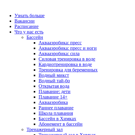
Узнать больше
Вакансии
Расписание
Что у нас есть
Бассейн
Аквааэробика: пресс
Аквааэробика: пресс и ноги
Аквааэробика: сила
Силовая тренировка в воде
Кардиотренировка в воде
Тренировка для беременных
Водный микст
Водный тай-бо
Открытая вода
Плавание: дети
Плавание 14+
Аквааэробика
Раннее плавание
Школа плавания
Бассейн в Химках
Абонемент в бассейн
Тренажерный зал
Тренажерный зал в Химках