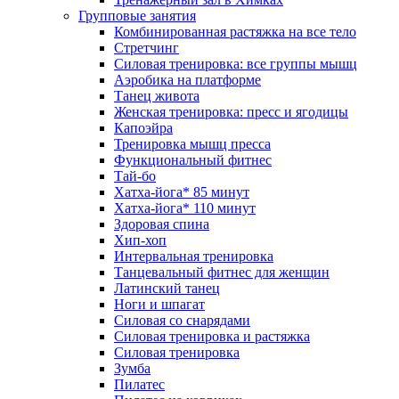
Групповые занятия
Комбинированная растяжка на все тело
Стретчинг
Силовая тренировка: все группы мышц
Аэробика на платформе
Танец живота
Женская тренировка: пресс и ягодицы
Капоэйра
Тренировка мышц пресса
Функциональный фитнес
Тай-бо
Хатха-йога* 85 минут
Хатха-йога* 110 минут
Здоровая спина
Хип-хоп
Интервальная тренировка
Танцевальный фитнес для женщин
Латинский танец
Ноги и шпагат
Силовая со снарядами
Силовая тренировка и растяжка
Силовая тренировка
Зумба
Пилатес