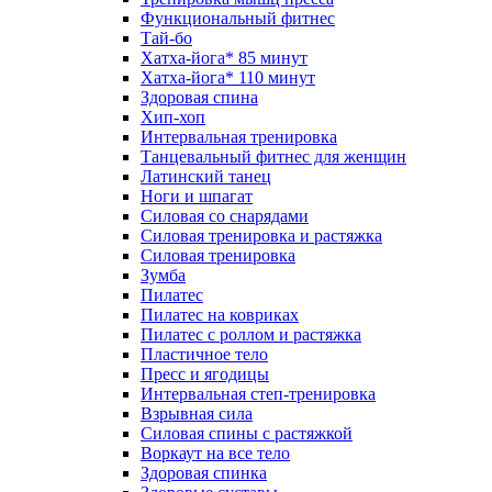
Функциональный фитнес
Тай-бо
Хатха-йога* 85 минут
Хатха-йога* 110 минут
Здоровая спина
Хип-хоп
Интервальная тренировка
Танцевальный фитнес для женщин
Латинский танец
Ноги и шпагат
Силовая со снарядами
Силовая тренировка и растяжка
Силовая тренировка
Зумба
Пилатес
Пилатес на ковриках
Пилатес с роллом и растяжка
Пластичное тело
Пресс и ягодицы
Интервальная степ-тренировка
Взрывная сила
Силовая спины с растяжкой
Воркаут на все тело
Здоровая спинка