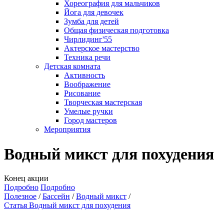
Хореография для мальчиков
Йога для девочек
Зумба для детей
Общая физическая подготовка
Чирлидинг'55
Актерское мастерство
Техника речи
Детская комната
Активность
Воображение
Рисование
Творческая мастерская
Умелые ручки
Город мастеров
Мероприятия
Водный микст для похудения
Конец акции
Подробно
Подробно
Полезное
Бассейн
Водный микст
Статья Водный микст для похудения