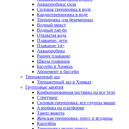
Аквааэробика: сила
Силовая тренировка в воде
Кардиотренировка в воде
Тренировка для беременных
Водный микст
Водный тай-бо
Открытая вода
Плавание: дети
Плавание 14+
Аквааэробика
Раннее плавание
Школа плавания
Бассейн в Химках
Абонемент в бассейн
Тренажерный зал
Тренажерный зал в Химках
Групповые занятия
Комбинированная растяжка на все тело
Стретчинг
Силовая тренировка: все группы мышц
Аэробика на платформе
Танец живота
Женская тренировка: пресс и ягодицы
Капоэйра
Тренировка мышц пресса