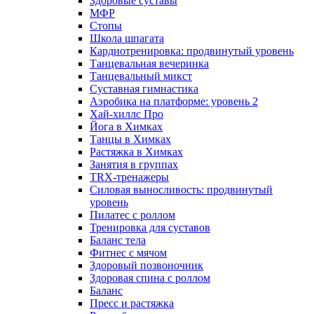
Здоровые суставы
МФР
Стопы
Школа шпагата
Кардиотренировка: продвинутый уровень
Танцевальная вечеринка
Танцевальный микст
Суставная гимнастика
Аэробика на платформе: уровень 2
Хай-хиллс Про
Йога в Химках
Танцы в Химках
Растяжка в Химках
Занятия в группах
TRX-тренажеры
Силовая выносливость: продвинутый
уровень
Пилатес с роллом
Тренировка для суставов
Баланс тела
Фитнес с мячом
Здоровый позвоночник
Здоровая спина с роллом
Баланс
Пресс и растяжка