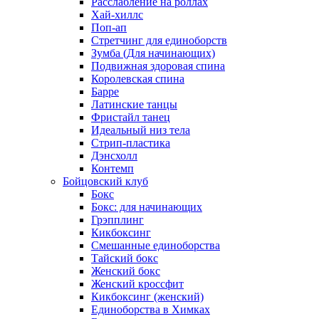
Расслабление на роллах
Хай-хиллс
Поп-ап
Стретчинг для единоборств
Зумба (Для начинающих)
Подвижная здоровая спина
Королевская спина
Барре
Латинские танцы
Фристайл танец
Идеальный низ тела
Стрип-пластика
Дэнсхолл
Контемп
Бойцовский клуб
Бокс
Бокс: для начинающих
Грэпплинг
Кикбоксинг
Смешанные единоборства
Тайский бокс
Женский бокс
Женский кроссфит
Кикбоксинг (женский)
Единоборства в Химках