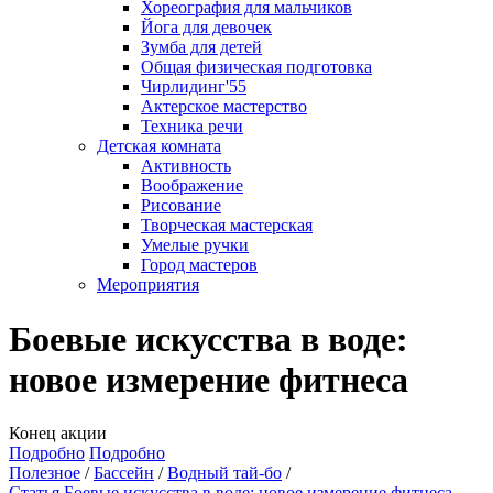
Хореография для мальчиков
Йога для девочек
Зумба для детей
Общая физическая подготовка
Чирлидинг'55
Актерское мастерство
Техника речи
Детская комната
Активность
Воображение
Рисование
Творческая мастерская
Умелые ручки
Город мастеров
Мероприятия
Боевые искусства в воде:
новое измерение фитнеса
Конец акции
Подробно
Подробно
Полезное
Бассейн
Водный тай-бо
Статья Боевые искусства в воде: новое измерение фитнеса