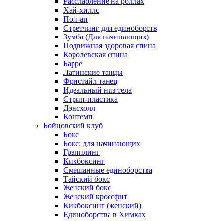
Расслабление на роллах
Хай-хиллс
Поп-ап
Стретчинг для единоборств
Зумба (Для начинающих)
Подвижная здоровая спина
Королевская спина
Барре
Латинские танцы
Фристайл танец
Идеальный низ тела
Стрип-пластика
Дэнсхолл
Контемп
Бойцовский клуб
Бокс
Бокс: для начинающих
Грэпплинг
Кикбоксинг
Смешанные единоборства
Тайский бокс
Женский бокс
Женский кроссфит
Кикбоксинг (женский)
Единоборства в Химках