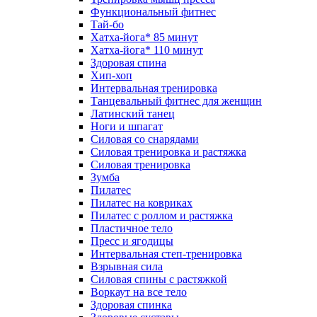
Функциональный фитнес
Тай-бо
Хатха-йога* 85 минут
Хатха-йога* 110 минут
Здоровая спина
Хип-хоп
Интервальная тренировка
Танцевальный фитнес для женщин
Латинский танец
Ноги и шпагат
Силовая со снарядами
Силовая тренировка и растяжка
Силовая тренировка
Зумба
Пилатес
Пилатес на ковриках
Пилатес с роллом и растяжка
Пластичное тело
Пресс и ягодицы
Интервальная степ-тренировка
Взрывная сила
Силовая спины с растяжкой
Воркаут на все тело
Здоровая спинка