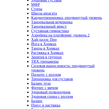
Здоровые суставы
МФР
Стопы
Школа шпагата
Кардиотренировка: продвинутый уровень
Танцевальная вечеринка
Танцевальный микст
Суставная гимнастика
Аэробика на платформе: уровень 2
Хай-хиллс Про
Йога в Химках
Танцы в Химках
Растяжка в Химках
Занятия в группах
TRX-тренажеры
Силовая выносливость: продвинутый
уровень
Пилатес с роллом
Тренировка для суставов
Баланс тела
Фитнес с мячом
Здоровый позвоночник
Здоровая спина с роллом
Баланс
Пресс и растяжка