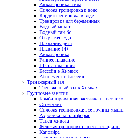
Аквааэробика: сила
Силовая тренировка в воде
Кардиотренировка в воде
Тренировка для беременных
Водный микст
Водный тай-бо
Открытая вода
Плавание: дети
Плавание 14+
Аквааэробика
Раннее плавание
Школа плавания
Бассейн в Химках
Абонемент в бассейн
Тренажерный зал
Тренажерный зал в Химках
Групповые занятия
Комбинированная растяжка на все тело
Стретчинг
Силовая тренировка: все группы мышц
Аэробика на платформе
Танец живота
Женская тренировка: пресс и ягодицы
Капоэйра
Тренировка мышц пресса