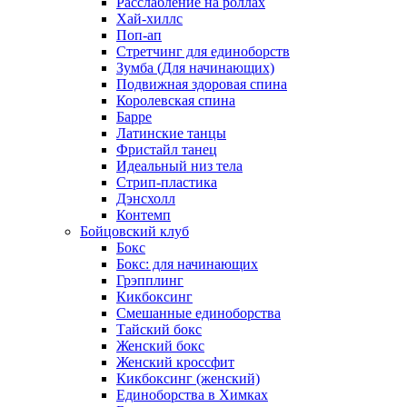
Расслабление на роллах
Хай-хиллс
Поп-ап
Стретчинг для единоборств
Зумба (Для начинающих)
Подвижная здоровая спина
Королевская спина
Барре
Латинские танцы
Фристайл танец
Идеальный низ тела
Стрип-пластика
Дэнсхолл
Контемп
Бойцовский клуб
Бокс
Бокс: для начинающих
Грэпплинг
Кикбоксинг
Смешанные единоборства
Тайский бокс
Женский бокс
Женский кроссфит
Кикбоксинг (женский)
Единоборства в Химках