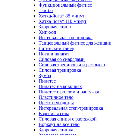
Функциональный фитнес
Тай-бо
Хатха-йога* 85 минут
Хатха-йога* 110 минут
Здоровая спина
Хип-хоп
Интервальная тренировка
Танцевальный фитнес для женщин
Латинский танец
Ноги и шпагат
Силовая со снарядами
Силовая тренировка и растяжка
Силовая тренировка
Зумба
Пилатес
Пилатес на ковриках
Пилатес с роллом и растяжка
Пластичное тело
Пресс и ягодицы
Интервальная степ-тренировка
Взрывная сила
Силовая спины с растяжкой
Воркаут на все тело
Здоровая спинка