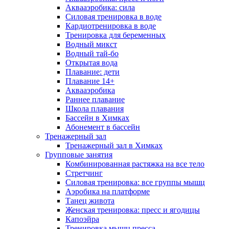
Аквааэробика: сила
Силовая тренировка в воде
Кардиотренировка в воде
Тренировка для беременных
Водный микст
Водный тай-бо
Открытая вода
Плавание: дети
Плавание 14+
Аквааэробика
Раннее плавание
Школа плавания
Бассейн в Химках
Абонемент в бассейн
Тренажерный зал
Тренажерный зал в Химках
Групповые занятия
Комбинированная растяжка на все тело
Стретчинг
Силовая тренировка: все группы мышц
Аэробика на платформе
Танец живота
Женская тренировка: пресс и ягодицы
Капоэйра
Тренировка мышц пресса