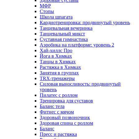
Здоровые суставы
МФР
Стопы
Школа шпагата
Кардиотренировка: продвинутый уровень
Танцевальная вечеринка
Танцевальный микст
Суставная гимнастика
Аэробика на платформе: уровень 2
Хай-хиллс Про
Йога в Химках
Танцы в Химках
Растяжка в Химках
Занятия в группах
TRX-тренажеры
Силовая выносливость: продвинутый
уровень
Пилатес с роллом
Тренировка для суставов
Баланс тела
Фитнес с мячом
Здоровый позвоночник
Здоровая спина с роллом
Баланс
Пресс и растяжка