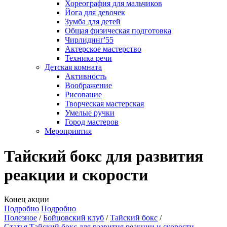
Хореография для мальчиков
Йога для девочек
Зумба для детей
Общая физическая подготовка
Чирлидинг'55
Актерское мастерство
Техника речи
Детская комната
Активность
Воображение
Рисование
Творческая мастерская
Умелые ручки
Город мастеров
Мероприятия
Тайский бокс для развития
реакции и скорости
Конец акции
Подробно
Подробно
Полезное
Бойцовский клуб
Тайский бокс
Статья Тайский бокс для развития реакции и скорости