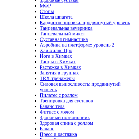
Здоровые суставы
МФР
Стопы
Школа шпагата
Кардиотренировка: продвинутый уровень
Танцевальная вечеринка
Танцевальный микст
Суставная гимнастика
Аэробика на платформе: уровень 2
Хай-хиллс Про
Йога в Химках
Танцы в Химках
Растяжка в Химках
Занятия в группах
TRX-тренажеры
Силовая выносливость: продвинутый
уровень
Пилатес с роллом
Тренировка для суставов
Баланс тела
Фитнес с мячом
Здоровый позвоночник
Здоровая спина с роллом
Баланс
Пресс и растяжка