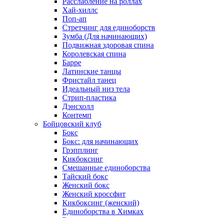
Расслабление на роллах
Хай-хиллс
Поп-ап
Стретчинг для единоборств
Зумба (Для начинающих)
Подвижная здоровая спина
Королевская спина
Барре
Латинские танцы
Фристайл танец
Идеальный низ тела
Стрип-пластика
Дэнсхолл
Контемп
Бойцовский клуб
Бокс
Бокс: для начинающих
Грэпплинг
Кикбоксинг
Смешанные единоборства
Тайский бокс
Женский бокс
Женский кроссфит
Кикбоксинг (женский)
Единоборства в Химках