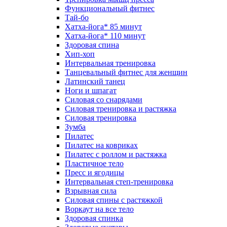
Функциональный фитнес
Тай-бо
Хатха-йога* 85 минут
Хатха-йога* 110 минут
Здоровая спина
Хип-хоп
Интервальная тренировка
Танцевальный фитнес для женщин
Латинский танец
Ноги и шпагат
Силовая со снарядами
Силовая тренировка и растяжка
Силовая тренировка
Зумба
Пилатес
Пилатес на ковриках
Пилатес с роллом и растяжка
Пластичное тело
Пресс и ягодицы
Интервальная степ-тренировка
Взрывная сила
Силовая спины с растяжкой
Воркаут на все тело
Здоровая спинка