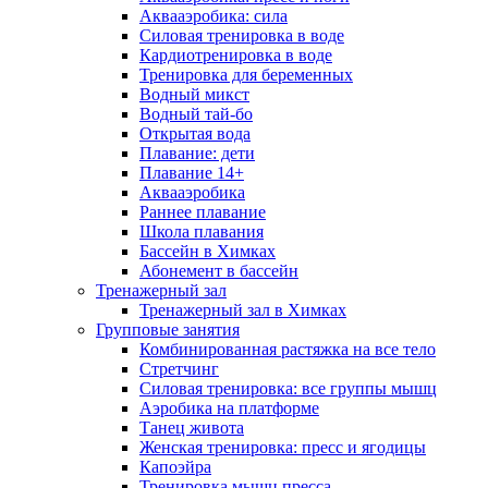
Аквааэробика: сила
Силовая тренировка в воде
Кардиотренировка в воде
Тренировка для беременных
Водный микст
Водный тай-бо
Открытая вода
Плавание: дети
Плавание 14+
Аквааэробика
Раннее плавание
Школа плавания
Бассейн в Химках
Абонемент в бассейн
Тренажерный зал
Тренажерный зал в Химках
Групповые занятия
Комбинированная растяжка на все тело
Стретчинг
Силовая тренировка: все группы мышц
Аэробика на платформе
Танец живота
Женская тренировка: пресс и ягодицы
Капоэйра
Тренировка мышц пресса