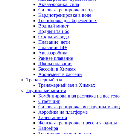
Аквааэробика: сила
Силовая тренировка в воде
Кардиотренировка в воде
Тренировка для беременных
Водный микст
Водный тай-бо
Открытая вода
Плавание: дети
Плавание 14+
Аквааэробика
Раннее плавание
Школа плавания
Бассейн в Химках
Абонемент в бассейн
Тренажерный зал
Тренажерный зал в Химках
Групповые занятия
Комбинированная растяжка на все тело
Стретчинг
Силовая тренировка: все группы мышц
Аэробика на платформе
Танец живота
Женская тренировка: пресс и ягодицы
Капоэйра
Тренировка мышц пресса