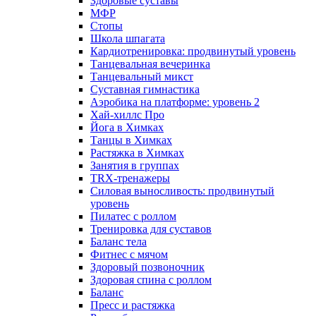
Здоровые суставы
МФР
Стопы
Школа шпагата
Кардиотренировка: продвинутый уровень
Танцевальная вечеринка
Танцевальный микст
Суставная гимнастика
Аэробика на платформе: уровень 2
Хай-хиллс Про
Йога в Химках
Танцы в Химках
Растяжка в Химках
Занятия в группах
TRX-тренажеры
Силовая выносливость: продвинутый
уровень
Пилатес с роллом
Тренировка для суставов
Баланс тела
Фитнес с мячом
Здоровый позвоночник
Здоровая спина с роллом
Баланс
Пресс и растяжка