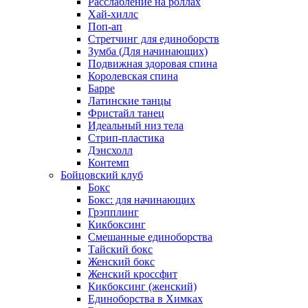
Расслабление на роллах
Хай-хиллс
Поп-ап
Стретчинг для единоборств
Зумба (Для начинающих)
Подвижная здоровая спина
Королевская спина
Барре
Латинские танцы
Фристайл танец
Идеальный низ тела
Стрип-пластика
Дэнсхолл
Контемп
Бойцовский клуб
Бокс
Бокс: для начинающих
Грэпплинг
Кикбоксинг
Смешанные единоборства
Тайский бокс
Женский бокс
Женский кроссфит
Кикбоксинг (женский)
Единоборства в Химках