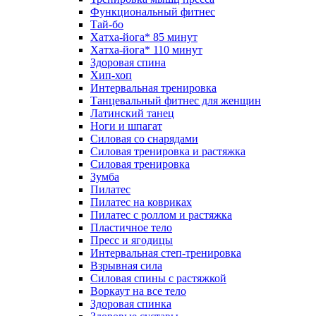
Функциональный фитнес
Тай-бо
Хатха-йога* 85 минут
Хатха-йога* 110 минут
Здоровая спина
Хип-хоп
Интервальная тренировка
Танцевальный фитнес для женщин
Латинский танец
Ноги и шпагат
Силовая со снарядами
Силовая тренировка и растяжка
Силовая тренировка
Зумба
Пилатес
Пилатес на ковриках
Пилатес с роллом и растяжка
Пластичное тело
Пресс и ягодицы
Интервальная степ-тренировка
Взрывная сила
Силовая спины с растяжкой
Воркаут на все тело
Здоровая спинка