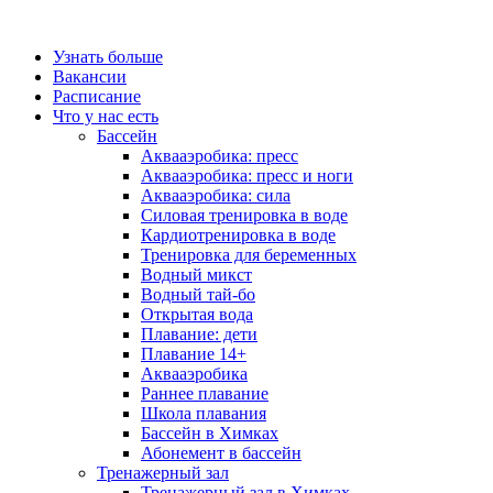
Узнать больше
Вакансии
Расписание
Что у нас есть
Бассейн
Аквааэробика: пресс
Аквааэробика: пресс и ноги
Аквааэробика: сила
Силовая тренировка в воде
Кардиотренировка в воде
Тренировка для беременных
Водный микст
Водный тай-бо
Открытая вода
Плавание: дети
Плавание 14+
Аквааэробика
Раннее плавание
Школа плавания
Бассейн в Химках
Абонемент в бассейн
Тренажерный зал
Тренажерный зал в Химках