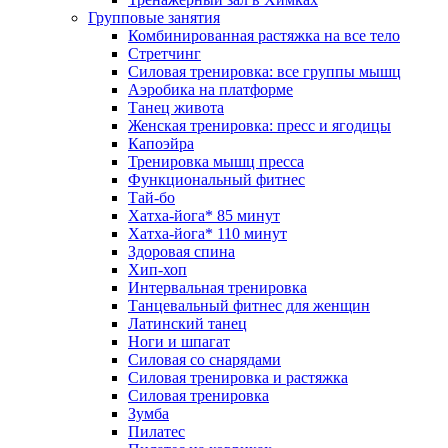
Групповые занятия
Комбинированная растяжка на все тело
Стретчинг
Силовая тренировка: все группы мышц
Аэробика на платформе
Танец живота
Женская тренировка: пресс и ягодицы
Капоэйра
Тренировка мышц пресса
Функциональный фитнес
Тай-бо
Хатха-йога* 85 минут
Хатха-йога* 110 минут
Здоровая спина
Хип-хоп
Интервальная тренировка
Танцевальный фитнес для женщин
Латинский танец
Ноги и шпагат
Силовая со снарядами
Силовая тренировка и растяжка
Силовая тренировка
Зумба
Пилатес