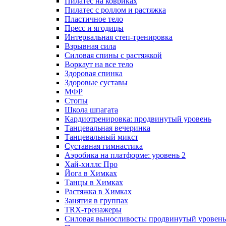
Пилатес на ковриках
Пилатес с роллом и растяжка
Пластичное тело
Пресс и ягодицы
Интервальная степ-тренировка
Взрывная сила
Силовая спины с растяжкой
Воркаут на все тело
Здоровая спинка
Здоровые суставы
МФР
Стопы
Школа шпагата
Кардиотренировка: продвинутый уровень
Танцевальная вечеринка
Танцевальный микст
Суставная гимнастика
Аэробика на платформе: уровень 2
Хай-хиллс Про
Йога в Химках
Танцы в Химках
Растяжка в Химках
Занятия в группах
TRX-тренажеры
Силовая выносливость: продвинутый уровень