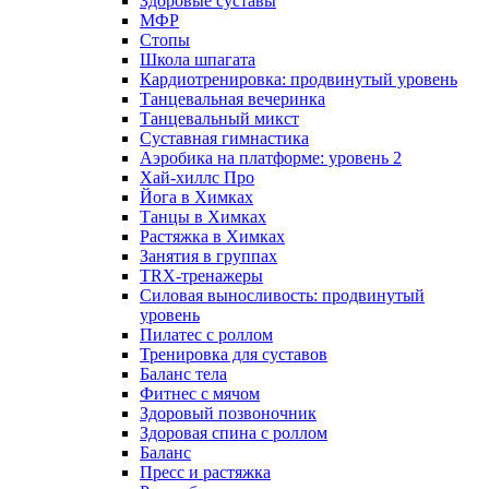
Здоровые суставы
МФР
Стопы
Школа шпагата
Кардиотренировка: продвинутый уровень
Танцевальная вечеринка
Танцевальный микст
Суставная гимнастика
Аэробика на платформе: уровень 2
Хай-хиллс Про
Йога в Химках
Танцы в Химках
Растяжка в Химках
Занятия в группах
TRX-тренажеры
Силовая выносливость: продвинутый
уровень
Пилатес с роллом
Тренировка для суставов
Баланс тела
Фитнес с мячом
Здоровый позвоночник
Здоровая спина с роллом
Баланс
Пресс и растяжка