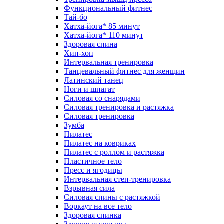
Функциональный фитнес
Тай-бо
Хатха-йога* 85 минут
Хатха-йога* 110 минут
Здоровая спина
Хип-хоп
Интервальная тренировка
Танцевальный фитнес для женщин
Латинский танец
Ноги и шпагат
Силовая со снарядами
Силовая тренировка и растяжка
Силовая тренировка
Зумба
Пилатес
Пилатес на ковриках
Пилатес с роллом и растяжка
Пластичное тело
Пресс и ягодицы
Интервальная степ-тренировка
Взрывная сила
Силовая спины с растяжкой
Воркаут на все тело
Здоровая спинка