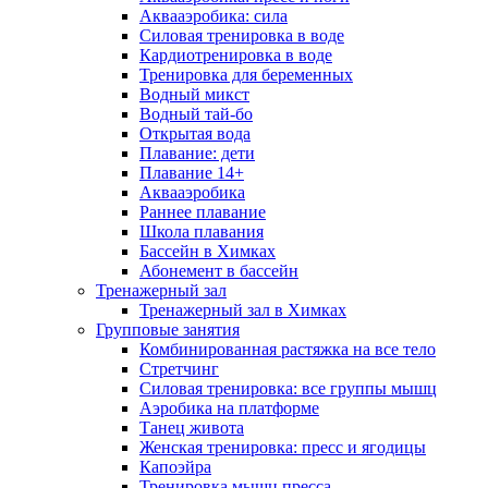
Аквааэробика: сила
Силовая тренировка в воде
Кардиотренировка в воде
Тренировка для беременных
Водный микст
Водный тай-бо
Открытая вода
Плавание: дети
Плавание 14+
Аквааэробика
Раннее плавание
Школа плавания
Бассейн в Химках
Абонемент в бассейн
Тренажерный зал
Тренажерный зал в Химках
Групповые занятия
Комбинированная растяжка на все тело
Стретчинг
Силовая тренировка: все группы мышц
Аэробика на платформе
Танец живота
Женская тренировка: пресс и ягодицы
Капоэйра
Тренировка мышц пресса