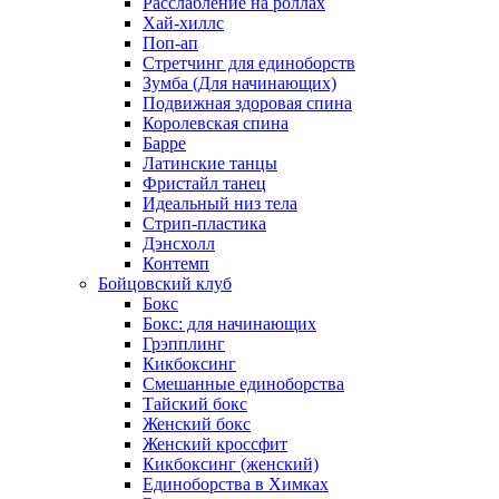
Расслабление на роллах
Хай-хиллс
Поп-ап
Стретчинг для единоборств
Зумба (Для начинающих)
Подвижная здоровая спина
Королевская спина
Барре
Латинские танцы
Фристайл танец
Идеальный низ тела
Стрип-пластика
Дэнсхолл
Контемп
Бойцовский клуб
Бокс
Бокс: для начинающих
Грэпплинг
Кикбоксинг
Смешанные единоборства
Тайский бокс
Женский бокс
Женский кроссфит
Кикбоксинг (женский)
Единоборства в Химках