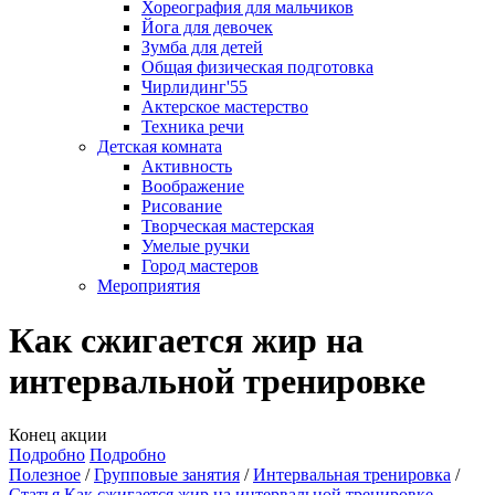
Хореография для мальчиков
Йога для девочек
Зумба для детей
Общая физическая подготовка
Чирлидинг'55
Актерское мастерство
Техника речи
Детская комната
Активность
Воображение
Рисование
Творческая мастерская
Умелые ручки
Город мастеров
Мероприятия
Как сжигается жир на
интервальной тренировке
Конец акции
Подробно
Подробно
Полезное
Групповые занятия
Интервальная тренировка
Статья Как сжигается жир на интервальной тренировке