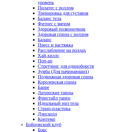
уровень
Пилатес с роллом
Тренировка для суставов
Баланс тела
Фитнес с мячом
Здоровый позвоночник
Здоровая спина с роллом
Баланс
Пресс и растяжка
Расслабление на роллах
Хай-хиллс
Поп-ап
Стретчинг для единоборств
Зумба (Для начинающих)
Подвижная здоровая спина
Королевская спина
Барре
Латинские танцы
Фристайл танец
Идеальный низ тела
Стрип-пластика
Дэнсхолл
Контемп
Бойцовский клуб
Бокс