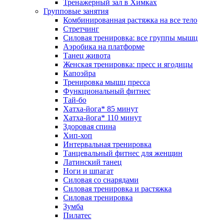
Тренажерный зал в Химках
Групповые занятия
Комбинированная растяжка на все тело
Стретчинг
Силовая тренировка: все группы мышц
Аэробика на платформе
Танец живота
Женская тренировка: пресс и ягодицы
Капоэйра
Тренировка мышц пресса
Функциональный фитнес
Тай-бо
Хатха-йога* 85 минут
Хатха-йога* 110 минут
Здоровая спина
Хип-хоп
Интервальная тренировка
Танцевальный фитнес для женщин
Латинский танец
Ноги и шпагат
Силовая со снарядами
Силовая тренировка и растяжка
Силовая тренировка
Зумба
Пилатес