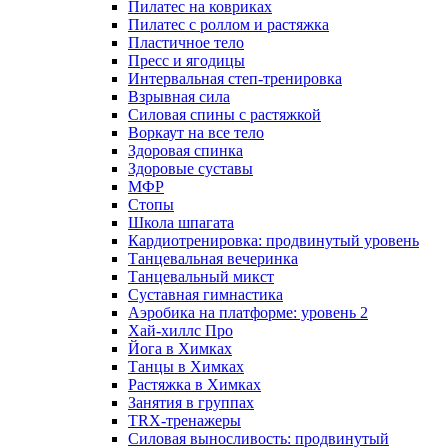
Пилатес на ковриках
Пилатес с роллом и растяжка
Пластичное тело
Пресс и ягодицы
Интервальная степ-тренировка
Взрывная сила
Силовая спины с растяжкой
Воркаут на все тело
Здоровая спинка
Здоровые суставы
МФР
Стопы
Школа шпагата
Кардиотренировка: продвинутый уровень
Танцевальная вечеринка
Танцевальный микст
Суставная гимнастика
Аэробика на платформе: уровень 2
Хай-хиллс Про
Йога в Химках
Танцы в Химках
Растяжка в Химках
Занятия в группах
TRX-тренажеры
Силовая выносливость: продвинутый