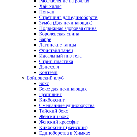
Расслабление на роллах
Хай-хиллс
Поп-ап
Стретчинг для единоборств
Зумба (Для начинающих)
Подвижная здоровая спина
Королевская спина
Барре
Латинские танцы
Фристайл танец
Идеальный низ тела
Стрип-пластика
Дэнсхолл
Контемп
Бойцовский клуб
Бокс
Бокс: для начинающих
Грэпплинг
Кикбоксинг
Смешанные единоборства
Тайский бокс
Женский бокс
Женский кроссфит
Кикбоксинг (женский)
Единоборства в Химках