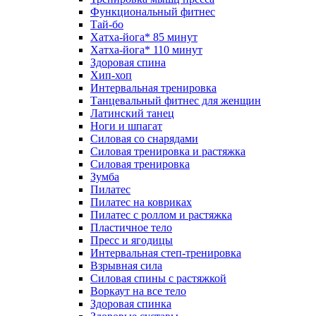
Функциональный фитнес
Тай-бо
Хатха-йога* 85 минут
Хатха-йога* 110 минут
Здоровая спина
Хип-хоп
Интервальная тренировка
Танцевальный фитнес для женщин
Латинский танец
Ноги и шпагат
Силовая со снарядами
Силовая тренировка и растяжка
Силовая тренировка
Зумба
Пилатес
Пилатес на ковриках
Пилатес с роллом и растяжка
Пластичное тело
Пресс и ягодицы
Интервальная степ-тренировка
Взрывная сила
Силовая спины с растяжкой
Воркаут на все тело
Здоровая спинка