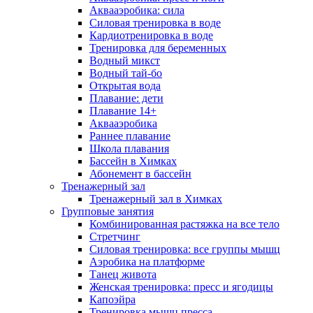
Аквааэробика: сила
Силовая тренировка в воде
Кардиотренировка в воде
Тренировка для беременных
Водный микст
Водный тай-бо
Открытая вода
Плавание: дети
Плавание 14+
Аквааэробика
Раннее плавание
Школа плавания
Бассейн в Химках
Абонемент в бассейн
Тренажерный зал
Тренажерный зал в Химках
Групповые занятия
Комбинированная растяжка на все тело
Стретчинг
Силовая тренировка: все группы мышц
Аэробика на платформе
Танец живота
Женская тренировка: пресс и ягодицы
Капоэйра
Тренировка мышц пресса