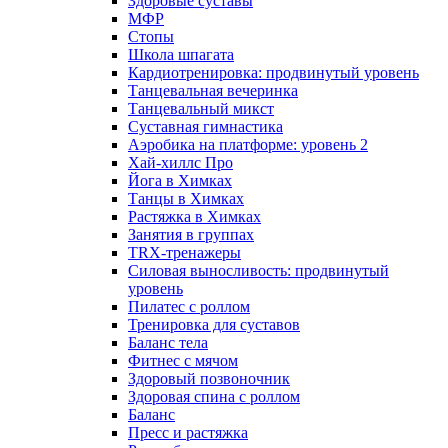
Здоровые суставы
МФР
Стопы
Школа шпагата
Кардиотренировка: продвинутый уровень
Танцевальная вечеринка
Танцевальный микст
Суставная гимнастика
Аэробика на платформе: уровень 2
Хай-хиллс Про
Йога в Химках
Танцы в Химках
Растяжка в Химках
Занятия в группах
TRX-тренажеры
Силовая выносливость: продвинутый
уровень
Пилатес с роллом
Тренировка для суставов
Баланс тела
Фитнес с мячом
Здоровый позвоночник
Здоровая спина с роллом
Баланс
Пресс и растяжка