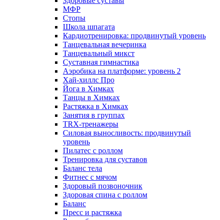
Здоровые суставы
МФР
Стопы
Школа шпагата
Кардиотренировка: продвинутый уровень
Танцевальная вечеринка
Танцевальный микст
Суставная гимнастика
Аэробика на платформе: уровень 2
Хай-хиллс Про
Йога в Химках
Танцы в Химках
Растяжка в Химках
Занятия в группах
TRX-тренажеры
Силовая выносливость: продвинутый
уровень
Пилатес с роллом
Тренировка для суставов
Баланс тела
Фитнес с мячом
Здоровый позвоночник
Здоровая спина с роллом
Баланс
Пресс и растяжка