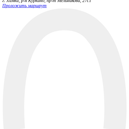
г. Химки, р-н Куркино, пр-т Мельникова, 27c1
Проложить маршрут