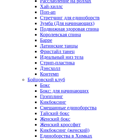
Расслабление на роллах
Хай-хиллс
Поп-ап
Стретчинг для единоборств
Зумба (Для начинающих)
Подвижная здоровая спина
Королевская спина
Барре
Латинские танцы
Фристайл танец
Идеальный низ тела
Стрип-пластика
Дэнсхолл
Контемп
Бойцовский клуб
Бокс
Бокс: для начинающих
Грэпплинг
Кикбоксинг
Смешанные единоборства
Тайский бокс
Женский бокс
Женский кроссфит
Кикбоксинг (женский)
Единоборства в Химках