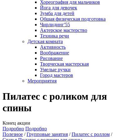
Хореография для мальчиков
Йога для девочек
Зумба для детей
Общая физическая подготовка
Чирлидинг'55
Актерское мастерство
Техника речи
Детская комната
Активность
Воображение
Рисование
Творческая мастерская
Умелые ручки
Город мастеров
Мероприятия
Пилатес с роликом для
спины
Конец акции
Подробно
Подробно
Полезное
Групповые занятия
Пилатес с роллом
Статья Пилатес с роликом для спины