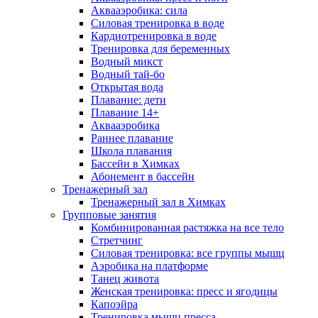
Аквааэробика: сила
Силовая тренировка в воде
Кардиотренировка в воде
Тренировка для беременных
Водный микст
Водный тай-бо
Открытая вода
Плавание: дети
Плавание 14+
Аквааэробика
Раннее плавание
Школа плавания
Бассейн в Химках
Абонемент в бассейн
Тренажерный зал
Тренажерный зал в Химках
Групповые занятия
Комбинированная растяжка на все тело
Стретчинг
Силовая тренировка: все группы мышц
Аэробика на платформе
Танец живота
Женская тренировка: пресс и ягодицы
Капоэйра
Тренировка мышц пресса