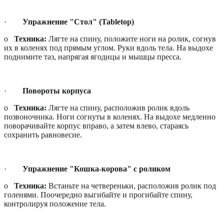
·
Упражнение "Стол" (Tabletop)
o
Техника:
Лягте на спину, положите ноги на ролик, согнув
их в коленях под прямым углом. Руки вдоль тела. На выдохе
поднимите таз, напрягая ягодицы и мышцы пресса.
·
Повороты корпуса
o
Техника:
Лягте на спину, расположив ролик вдоль
позвоночника. Ноги согнуты в коленях. На выдохе медленно
поворачивайте корпус вправо, а затем влево, стараясь
сохранить равновесие.
·
Упражнение "Кошка-корова" с роликом
o
Техника:
Встаньте на четвереньки, расположив ролик под
голенями. Поочередно выгибайте и прогибайте спину,
контролируя положение тела.