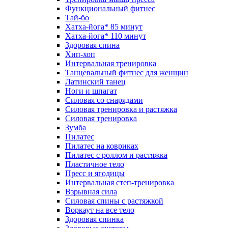
Функциональный фитнес
Тай-бо
Хатха-йога* 85 минут
Хатха-йога* 110 минут
Здоровая спина
Хип-хоп
Интервальная тренировка
Танцевальный фитнес для женщин
Латинский танец
Ноги и шпагат
Силовая со снарядами
Силовая тренировка и растяжка
Силовая тренировка
Зумба
Пилатес
Пилатес на ковриках
Пилатес с роллом и растяжка
Пластичное тело
Пресс и ягодицы
Интервальная степ-тренировка
Взрывная сила
Силовая спины с растяжкой
Воркаут на все тело
Здоровая спинка