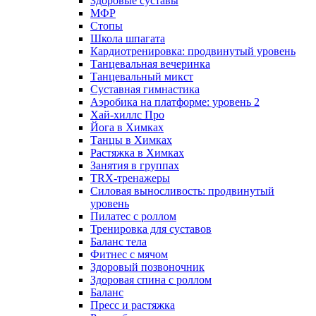
Здоровые суставы
МФР
Стопы
Школа шпагата
Кардиотренировка: продвинутый уровень
Танцевальная вечеринка
Танцевальный микст
Суставная гимнастика
Аэробика на платформе: уровень 2
Хай-хиллс Про
Йога в Химках
Танцы в Химках
Растяжка в Химках
Занятия в группах
TRX-тренажеры
Силовая выносливость: продвинутый
уровень
Пилатес с роллом
Тренировка для суставов
Баланс тела
Фитнес с мячом
Здоровый позвоночник
Здоровая спина с роллом
Баланс
Пресс и растяжка