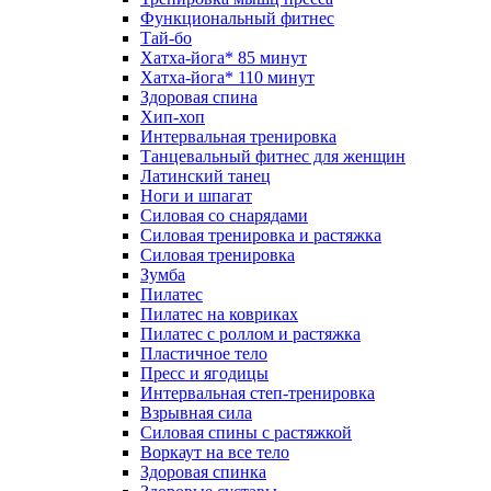
Функциональный фитнес
Тай-бо
Хатха-йога* 85 минут
Хатха-йога* 110 минут
Здоровая спина
Хип-хоп
Интервальная тренировка
Танцевальный фитнес для женщин
Латинский танец
Ноги и шпагат
Силовая со снарядами
Силовая тренировка и растяжка
Силовая тренировка
Зумба
Пилатес
Пилатес на ковриках
Пилатес с роллом и растяжка
Пластичное тело
Пресс и ягодицы
Интервальная степ-тренировка
Взрывная сила
Силовая спины с растяжкой
Воркаут на все тело
Здоровая спинка