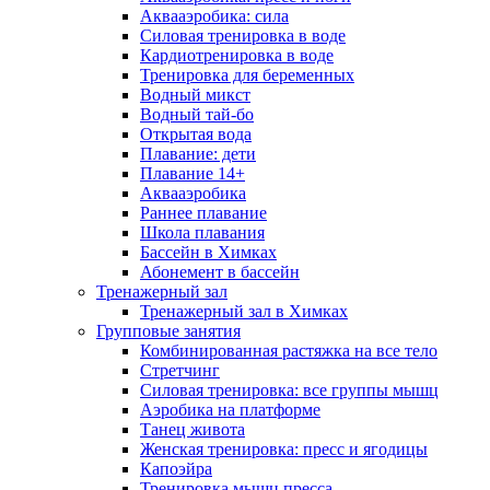
Аквааэробика: сила
Силовая тренировка в воде
Кардиотренировка в воде
Тренировка для беременных
Водный микст
Водный тай-бо
Открытая вода
Плавание: дети
Плавание 14+
Аквааэробика
Раннее плавание
Школа плавания
Бассейн в Химках
Абонемент в бассейн
Тренажерный зал
Тренажерный зал в Химках
Групповые занятия
Комбинированная растяжка на все тело
Стретчинг
Силовая тренировка: все группы мышц
Аэробика на платформе
Танец живота
Женская тренировка: пресс и ягодицы
Капоэйра
Тренировка мышц пресса