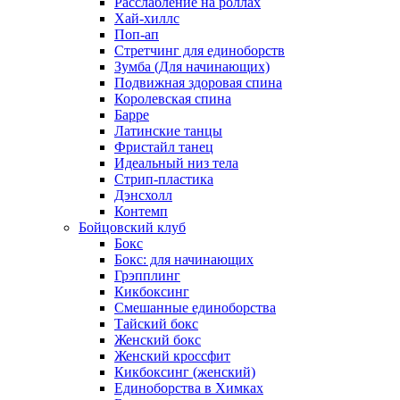
Расслабление на роллах
Хай-хиллс
Поп-ап
Стретчинг для единоборств
Зумба (Для начинающих)
Подвижная здоровая спина
Королевская спина
Барре
Латинские танцы
Фристайл танец
Идеальный низ тела
Стрип-пластика
Дэнсхолл
Контемп
Бойцовский клуб
Бокс
Бокс: для начинающих
Грэпплинг
Кикбоксинг
Смешанные единоборства
Тайский бокс
Женский бокс
Женский кроссфит
Кикбоксинг (женский)
Единоборства в Химках