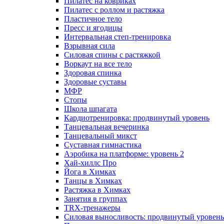
Пилатес на ковриках
Пилатес с роллом и растяжка
Пластичное тело
Пресс и ягодицы
Интервальная степ-тренировка
Взрывная сила
Силовая спины с растяжкой
Воркаут на все тело
Здоровая спинка
Здоровые суставы
МФР
Стопы
Школа шпагата
Кардиотренировка: продвинутый уровень
Танцевальная вечеринка
Танцевальный микст
Суставная гимнастика
Аэробика на платформе: уровень 2
Хай-хиллс Про
Йога в Химках
Танцы в Химках
Растяжка в Химках
Занятия в группах
TRX-тренажеры
Силовая выносливость: продвинутый уровень