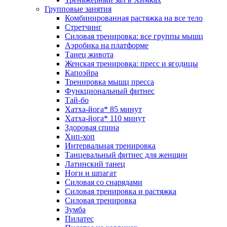
Групповые занятия
Комбинированная растяжка на все тело
Стретчинг
Силовая тренировка: все группы мышц
Аэробика на платформе
Танец живота
Женская тренировка: пресс и ягодицы
Капоэйра
Тренировка мышц пресса
Функциональный фитнес
Тай-бо
Хатха-йога* 85 минут
Хатха-йога* 110 минут
Здоровая спина
Хип-хоп
Интервальная тренировка
Танцевальный фитнес для женщин
Латинский танец
Ноги и шпагат
Силовая со снарядами
Силовая тренировка и растяжка
Силовая тренировка
Зумба
Пилатес