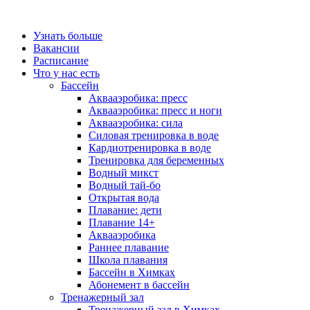
Узнать больше
Вакансии
Расписание
Что у нас есть
Бассейн
Аквааэробика: пресс
Аквааэробика: пресс и ноги
Аквааэробика: сила
Силовая тренировка в воде
Кардиотренировка в воде
Тренировка для беременных
Водный микст
Водный тай-бо
Открытая вода
Плавание: дети
Плавание 14+
Аквааэробика
Раннее плавание
Школа плавания
Бассейн в Химках
Абонемент в бассейн
Тренажерный зал
Тренажерный зал в Химках