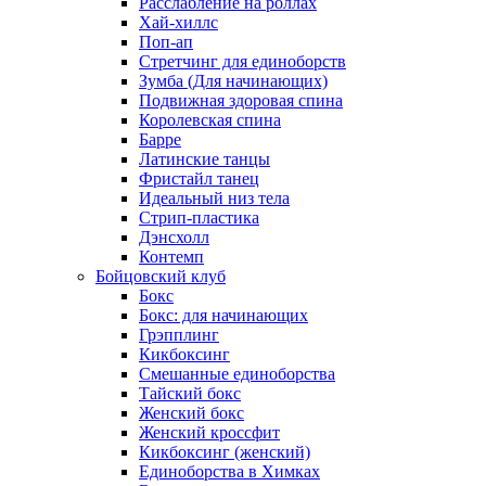
Расслабление на роллах
Хай-хиллс
Поп-ап
Стретчинг для единоборств
Зумба (Для начинающих)
Подвижная здоровая спина
Королевская спина
Барре
Латинские танцы
Фристайл танец
Идеальный низ тела
Стрип-пластика
Дэнсхолл
Контемп
Бойцовский клуб
Бокс
Бокс: для начинающих
Грэпплинг
Кикбоксинг
Смешанные единоборства
Тайский бокс
Женский бокс
Женский кроссфит
Кикбоксинг (женский)
Единоборства в Химках