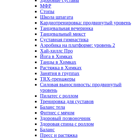
Здоровые суставы
МФР
Стопы
Школа шпагата
Кардиотренировка: продвинутый уровень
Танцевальная вечеринка
Танцевальный микст
Суставная гимнастика
Аэробика на платформе: уровень 2
Хай-хиллс Про
Йога в Химках
Танцы в Химках
Растяжка в Химках
Занятия в группах
TRX-тренажеры
Силовая выносливость: продвинутый
уровень
Пилатес с роллом
Тренировка для суставов
Баланс тела
Фитнес с мячом
Здоровый позвоночник
Здоровая спина с роллом
Баланс
Пресс и растяжка