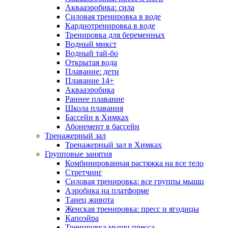
Аквааэробика: сила
Силовая тренировка в воде
Кардиотренировка в воде
Тренировка для беременных
Водный микст
Водный тай-бо
Открытая вода
Плавание: дети
Плавание 14+
Аквааэробика
Раннее плавание
Школа плавания
Бассейн в Химках
Абонемент в бассейн
Тренажерный зал
Тренажерный зал в Химках
Групповые занятия
Комбинированная растяжка на все тело
Стретчинг
Силовая тренировка: все группы мышц
Аэробика на платформе
Танец живота
Женская тренировка: пресс и ягодицы
Капоэйра
Тренировка мышц пресса