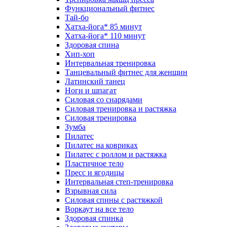
Функциональный фитнес
Тай-бо
Хатха-йога* 85 минут
Хатха-йога* 110 минут
Здоровая спина
Хип-хоп
Интервальная тренировка
Танцевальный фитнес для женщин
Латинский танец
Ноги и шпагат
Силовая со снарядами
Силовая тренировка и растяжка
Силовая тренировка
Зумба
Пилатес
Пилатес на ковриках
Пилатес с роллом и растяжка
Пластичное тело
Пресс и ягодицы
Интервальная степ-тренировка
Взрывная сила
Силовая спины с растяжкой
Воркаут на все тело
Здоровая спинка