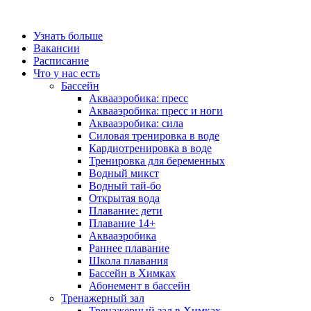
Узнать больше
Вакансии
Расписание
Что у нас есть
Бассейн
Аквааэробика: пресс
Аквааэробика: пресс и ноги
Аквааэробика: сила
Силовая тренировка в воде
Кардиотренировка в воде
Тренировка для беременных
Водный микст
Водный тай-бо
Открытая вода
Плавание: дети
Плавание 14+
Аквааэробика
Раннее плавание
Школа плавания
Бассейн в Химках
Абонемент в бассейн
Тренажерный зал
Тренажерный зал в Химках