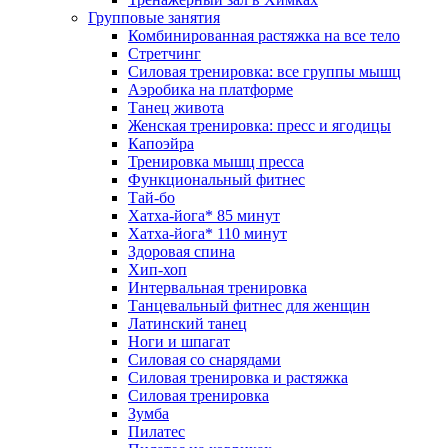
Групповые занятия
Комбинированная растяжка на все тело
Стретчинг
Силовая тренировка: все группы мышц
Аэробика на платформе
Танец живота
Женская тренировка: пресс и ягодицы
Капоэйра
Тренировка мышц пресса
Функциональный фитнес
Тай-бо
Хатха-йога* 85 минут
Хатха-йога* 110 минут
Здоровая спина
Хип-хоп
Интервальная тренировка
Танцевальный фитнес для женщин
Латинский танец
Ноги и шпагат
Силовая со снарядами
Силовая тренировка и растяжка
Силовая тренировка
Зумба
Пилатес