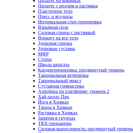
Пилатес на ковриках
Пилатес с роллом и растяжка
Пластичное тело
Пресс и ягодицы
Интервальная степ-тренировка
Взрывная сила
Силовая спины с растяжкой
Воркаут на все тело
Здоровая спинка
Здоровые суставы
МФР
Стопы
Школа шпагата
Кардиотренировка: продвинутый уровень
Танцевальная вечеринка
Танцевальный микст
Суставная гимнастика
Аэробика на платформе: уровень 2
Хай-хиллс Про
Йога в Химках
Танцы в Химках
Растяжка в Химках
Занятия в группах
TRX-тренажеры
Силовая выносливость: продвинутый уровень