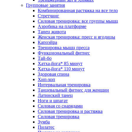
Групповые занятия
Комбинированная растяжка на все тело
Стретчинг
Силовая тренировка: все группы мышц
Аэробика на платформе
Танец живота
Женская тренировка: пресс и ягодицы
Капоэйра
Тренировка мышц пресса
Функциональный фитнес
Тай-бо
Хатха-йога* 85 минут
Хатха-йога* 110 минут
Здоровая спина
Хип-хоп
Интервальная тренировка
Танцевальный фитнес для женщин
Латинский танец
Ноги и шпагат
Силовая со снарядами
Силовая тренировка и растяжка
Силовая тренировка
Зумба
Пилатес