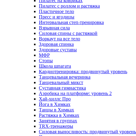
Пилатес на ковриках
Пилатес с роллом и растяжка
Пластичное тело
Пресс и ягодицы
Интервальная степ-тренировка
Взрывная сила
Силовая спины с растяжкой
Воркаут на все тело
Здоровая спинка
Здоровые суставы
МФР
Стопы
Школа шпагата
Кардиотренировка: продвинутый уровень
Танцевальная вечеринка
Танцевальный микст
Суставная гимнастика
Аэробика на платформе: уровень 2
Хай-хиллс Про
Йога в Химках
Танцы в Химках
Растяжка в Химках
Занятия в группах
TRX-тренажеры
Силовая выносливость: продвинутый уровень