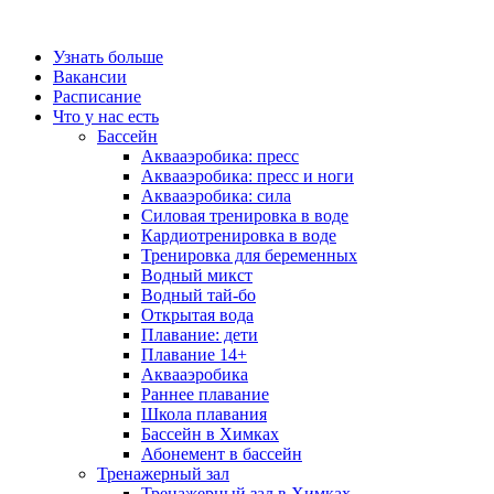
Узнать больше
Вакансии
Расписание
Что у нас есть
Бассейн
Аквааэробика: пресс
Аквааэробика: пресс и ноги
Аквааэробика: сила
Силовая тренировка в воде
Кардиотренировка в воде
Тренировка для беременных
Водный микст
Водный тай-бо
Открытая вода
Плавание: дети
Плавание 14+
Аквааэробика
Раннее плавание
Школа плавания
Бассейн в Химках
Абонемент в бассейн
Тренажерный зал
Тренажерный зал в Химках