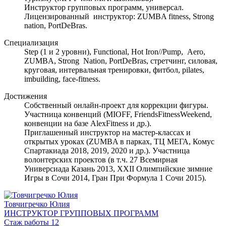
Инструктор групповых программ, универсал.
Лицензированный инструктор: ZUMBA fitness, Strong
nation, PortDeBras.
Специализация
Step (1 и 2 уровни), Functional, Hot Iron//Pump, Aero,
ZUMBA, Strong Nation, PortDeBras, стретчинг, силовая,
круговая, интервальная тренировки, фитбол, pilates,
imbuilding, face-fitness.
Достижения
Собственный онлайн-проект для коррекции фигуры.
Участница конвенций (MIOFF, FriendsFitnessWeekend,
конвенции на базе AlexFitness и др.).
Приглашенный инструктор на мастер-классах и
открытых уроках (ZUMBA в парках, ТЦ МЕГА, Комус
Спартакиада 2018, 2019, 2020 и др.). Участница
волонтерских проектов (в т.ч. 27 Всемирная
Универсиада Казань 2013, XXII Олимпийские зимние
Игры в Сочи 2014, Гран При Формула 1 Сочи 2015).
Товчигречко Юлия
ИНСТРУКТОР ГРУППОВЫХ ПРОГРАММ
Стаж работы 12