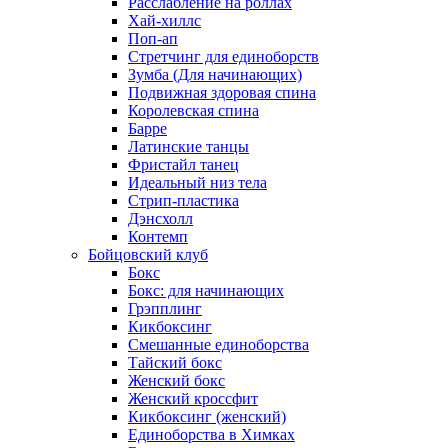
Расслабление на роллах
Хай-хиллс
Поп-ап
Стретчинг для единоборств
Зумба (Для начинающих)
Подвижная здоровая спина
Королевская спина
Барре
Латинские танцы
Фристайл танец
Идеальный низ тела
Стрип-пластика
Дэнсхолл
Контемп
Бойцовский клуб
Бокс
Бокс: для начинающих
Грэпплинг
Кикбоксинг
Смешанные единоборства
Тайский бокс
Женский бокс
Женский кроссфит
Кикбоксинг (женский)
Единоборства в Химках