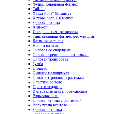
Функциональный фитнес
Тай-бо
Хатха-йога* 85 минут
Хатха-йога* 110 минут
Здоровая спина
Хип-хоп
Интервальная тренировка
Танцевальный фитнес для женщин
Латинский танец
Ноги и шпагат
Силовая со снарядами
Силовая тренировка и растяжка
Силовая тренировка
Зумба
Пилатес
Пилатес на ковриках
Пилатес с роллом и растяжка
Пластичное тело
Пресс и ягодицы
Интервальная степ-тренировка
Взрывная сила
Силовая спины с растяжкой
Воркаут на все тело
Здоровая спинка