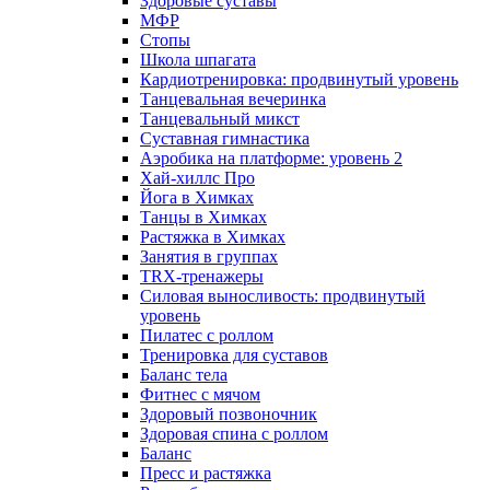
Здоровые суставы
МФР
Стопы
Школа шпагата
Кардиотренировка: продвинутый уровень
Танцевальная вечеринка
Танцевальный микст
Суставная гимнастика
Аэробика на платформе: уровень 2
Хай-хиллс Про
Йога в Химках
Танцы в Химках
Растяжка в Химках
Занятия в группах
TRX-тренажеры
Силовая выносливость: продвинутый
уровень
Пилатес с роллом
Тренировка для суставов
Баланс тела
Фитнес с мячом
Здоровый позвоночник
Здоровая спина с роллом
Баланс
Пресс и растяжка