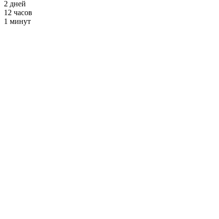
2
дней
12
часов
1
минут
Танцы Латина
от 2900 ₽ в месяц
+ Фитнес и
Бассейн