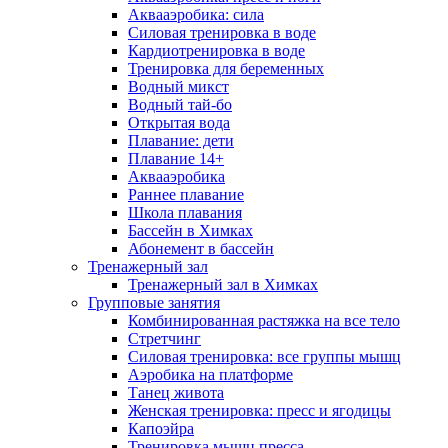
Аквааэробика: сила
Силовая тренировка в воде
Кардиотренировка в воде
Тренировка для беременных
Водный микст
Водный тай-бо
Открытая вода
Плавание: дети
Плавание 14+
Аквааэробика
Раннее плавание
Школа плавания
Бассейн в Химках
Абонемент в бассейн
Тренажерный зал
Тренажерный зал в Химках
Групповые занятия
Комбинированная растяжка на все тело
Стретчинг
Силовая тренировка: все группы мышц
Аэробика на платформе
Танец живота
Женская тренировка: пресс и ягодицы
Капоэйра
Тренировка мышц пресса