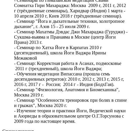
- Семинары по Гималайской медитации Свами
Сомнатха Гири Махараджа: Москва 2009 г, 2011 г, 2012
г (трёхдневные семинары), Харидвар (Индия) 1 марта -
10 апреля 2010 г, Киев 2018 г (трёхдневные семинар).
- Семинар "Йога и дыхательные техники, холотропное
дыхание", г. Азов 15 - 25 июля 2009 г.
- Семинар Махатмы Дэвдас Джи Махараджа (Гуруджи) -
Сукшма-вьяяма и Пранаяма в Москве (центр Йоги
Прана) 2013 г.
- Семинар по Хатха Йоге в Карпатах 2010 г
(десятидневный), школа Йоги Ваджра Ирины
Межаковой
- Семинар: Корректная работа в Асанах, подмосковье
2011 г (трехдневный), школа Йоги Ваджра;
- Обучения медитации Випассана (прошла семь
десятидневных ретритов): 2010 г, 2012 г, 2013 г, 2015 г,
2016 г, 2017 г - Россия; 2014 г - Индия (БодхГая).
- Семинар "Физиология, Анатомия и Биомеханика",
Москва 2019 г.
- Семинар "Особенности тренировок при болях в спине
и грыжах", Москва 2020 г.
- Изучение теории и практики Йоги, Ведической науки
и Аюрведы в образовательном центре О.Г.Торсунова с
2009 года по настоящее время.