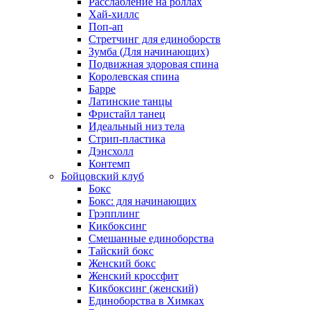
Расслабление на роллах
Хай-хиллс
Поп-ап
Стретчинг для единоборств
Зумба (Для начинающих)
Подвижная здоровая спина
Королевская спина
Барре
Латинские танцы
Фристайл танец
Идеальный низ тела
Стрип-пластика
Дэнсхолл
Контемп
Бойцовский клуб
Бокс
Бокс: для начинающих
Грэпплинг
Кикбоксинг
Смешанные единоборства
Тайский бокс
Женский бокс
Женский кроссфит
Кикбоксинг (женский)
Единоборства в Химках