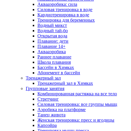
Аквааэробика: сила
Силовая тренировка в воде
Кардиотренировка в воде
Тренировка для беременных
Водный микст
Водный тай-бо
Открытая вода
Плавание: дети
Плавание 14+
Аквааэробика
Раннее плавание
Школа плавания
Бассейн в Химках
Абонемент в бассейн
Тренажерный зал
Тренажерный зал в Химках
Групповые занятия
Комбинированная растяжка на все тело
Стретчинг
Силовая тренировка: все группы мышц
Аэробика на платформе
Танец живота
Женская тренировка: пресс и ягодицы
Капоэйра
Тренировка мышц пресса