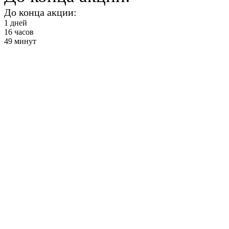
До конца акции:
1
дней
16
часов
49
минут
Воображариум -
дети
от 2900 ₽ в месяц
+ Секции и