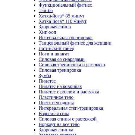
Функциональный фитнес
Тай-бо
Хатха-йога* 85 минут
Хатха-йога* 110 минут
Здоровая спина
Хип-хоп
Интервальная тренировка
Танцевальный фитнес для женщин
Латинский танец
Ноги и шпагат
Силовая со снарядами
Силовая тренировка и растяжка
Силовая тренировка
Зумба
Пилатес
Пилатес на ковриках
Пилатес с роллом и растяжка
Пластичное тело
Пресс и ягодицы
Интервальная степ-тренировка
Взрывная сила
Силовая спины с растяжкой
Воркаут на все тело
Здоровая спинка