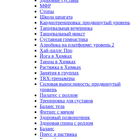
Здоровые суставы
МФР
Стопы
Школа шпагата
Кардиотренировка: продвинутый уровень
Танцевальная вечеринка
Танцевальный микст
Суставная гимнастика
Аэробика на платформе: уровень 2
Хай-хиллс Про
Йога в Химках
Танцы в Химках
Растяжка в Химках
Занятия в группах
TRX-тренажеры
Силовая выносливость: продвинутый
уровень
Пилатес с роллом
Тренировка для суставов
Баланс тела
Фитнес с мячом
Здоровый позвоночник
Здоровая спина с роллом
Баланс
Пресс и растяжка