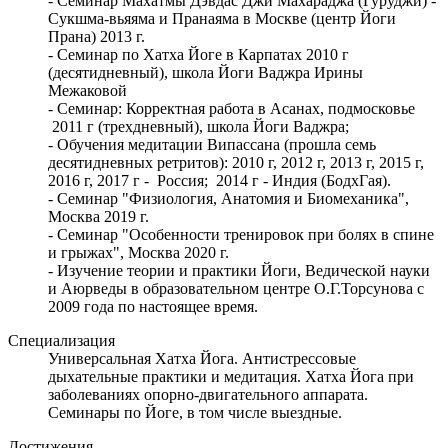
- Семинар Махатмы Дэвдас Джи Махараджа (Гуруджи) -
Сукшма-вьяяма и Пранаяма в Москве (центр Йоги
Прана) 2013 г.
- Семинар по Хатха Йоге в Карпатах 2010 г
(десятидневный), школа Йоги Ваджра Ирины
Межаковой
- Семинар: Корректная работа в Асанах, подмосковье
2011 г (трехдневный), школа Йоги Ваджра;
- Обучения медитации Випассана (прошла семь
десятидневных ретритов): 2010 г, 2012 г, 2013 г, 2015 г,
2016 г, 2017 г - Россия; 2014 г - Индия (БодхГая).
- Семинар "Физиология, Анатомия и Биомеханика",
Москва 2019 г.
- Семинар "Особенности тренировок при болях в спине
и грыжах", Москва 2020 г.
- Изучение теории и практики Йоги, Ведической науки
и Аюрведы в образовательном центре О.Г.Торсунова с
2009 года по настоящее время.
Специализация
Универсальная Хатха Йога. Антистрессовые
дыхательные практики и медитация. Хатха Йога при
заболеваниях опорно-двигательного аппарата.
Семинары по Йоге, в том числе выездные.
Достижения