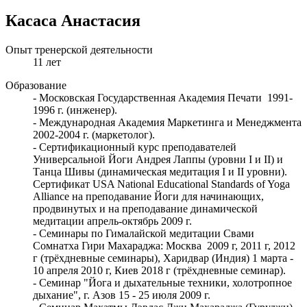
Касаса Анастасия
Опыт тренерской деятельности
11 лет
Образование
- Московская Государственная Академия Печати 1991-
1996 г. (инженер).
- Международная Академия Маркетинга и Менеджмента
2002-2004 г. (маркетолог).
- Сертификационный курс преподавателей
Универсальной Йоги Андрея Лаппы (уровни I и II) и
Танца Шивы (динамическая медитация I и II уровни).
Сертификат USA National Educational Standards of Yoga
Alliance на преподавание Йоги для начинающих,
продвинутых и на преподавание динамической
медитации апрель-октябрь 2009 г.
- Семинары по Гималайской медитации Свами
Сомнатха Гири Махараджа: Москва 2009 г, 2011 г, 2012
г (трёхдневные семинары), Харидвар (Индия) 1 марта -
10 апреля 2010 г, Киев 2018 г (трёхдневные семинар).
- Семинар "Йога и дыхательные техники, холотропное
дыхание", г. Азов 15 - 25 июля 2009 г.