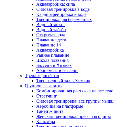
Аквааэробика: сила
Силовая тренировка в воде
Кардиотренировка в воде
Тренировка для беременных
Водный микст
Водный тай-бо
Открытая вода
Плавание: дети
Плавание 14+
Аквааэробика
Раннее плавание
Школа плавания
Бассейн в Химках
Абонемент в бассейн
Тренажерный зал
Тренажерный зал в Химках
Групповые занятия
Комбинированная растяжка на все тело
Стретчинг
Силовая тренировка: все группы мышц
Аэробика на платформе
Танец живота
Женская тренировка: пресс и ягодицы
Капоэйра
Тренировка мышц пресса