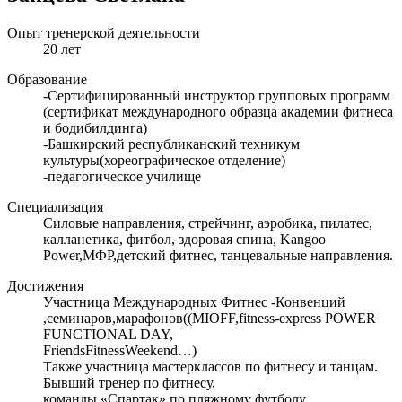
Опыт тренерской деятельности
20 лет
Образование
-Сертифицированный инструктор групповых программ
(сертификат международного образца академии фитнеса
и бодибилдинга)
-Башкирский республиканский техникум
культуры(хореографическое отделение)
-педагогическое училище
Специализация
Силовые направления, стрейчинг, аэробика, пилатес,
калланетика, фитбол, здоровая спина, Kangoo
Power,МФР,детский фитнес, танцевальные направления.
Достижения
Участница Международных Фитнес -Конвенций
,семинаров,марафонов((MIOFF,fitness-express POWER
FUNCTIONAL DAY,
FriendsFitnessWeekend…)
Также участница мастерклассов по фитнесу и танцам.
Бывший тренер по фитнесу,
команды «Спартак» по пляжному футболу.