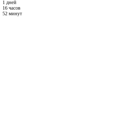
1
дней
16
часов
52
минут
Тренировки на
барре
от 2900 ₽ в месяц
+ Фитнес и Бассейн
Тренировки на барре