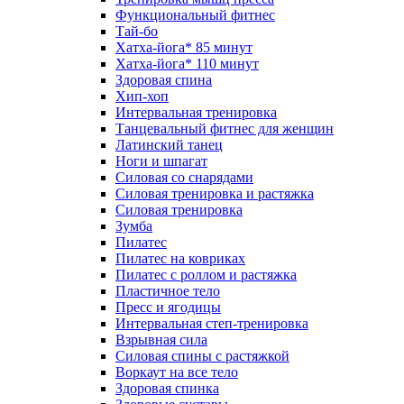
Функциональный фитнес
Тай-бо
Хатха-йога* 85 минут
Хатха-йога* 110 минут
Здоровая спина
Хип-хоп
Интервальная тренировка
Танцевальный фитнес для женщин
Латинский танец
Ноги и шпагат
Силовая со снарядами
Силовая тренировка и растяжка
Силовая тренировка
Зумба
Пилатес
Пилатес на ковриках
Пилатес с роллом и растяжка
Пластичное тело
Пресс и ягодицы
Интервальная степ-тренировка
Взрывная сила
Силовая спины с растяжкой
Воркаут на все тело
Здоровая спинка