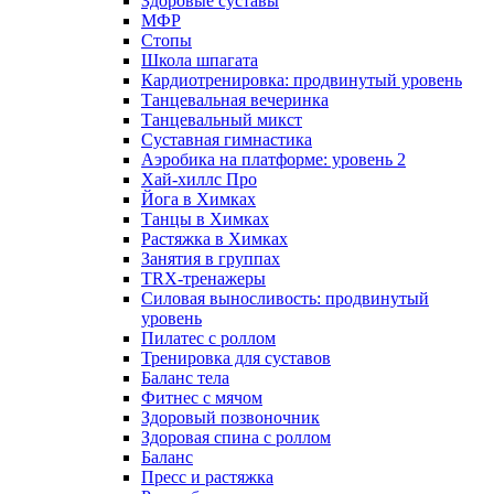
Здоровые суставы
МФР
Стопы
Школа шпагата
Кардиотренировка: продвинутый уровень
Танцевальная вечеринка
Танцевальный микст
Суставная гимнастика
Аэробика на платформе: уровень 2
Хай-хиллс Про
Йога в Химках
Танцы в Химках
Растяжка в Химках
Занятия в группах
TRX-тренажеры
Силовая выносливость: продвинутый
уровень
Пилатес с роллом
Тренировка для суставов
Баланс тела
Фитнес с мячом
Здоровый позвоночник
Здоровая спина с роллом
Баланс
Пресс и растяжка