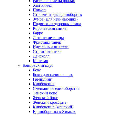
Расслабление на роллах
Хай-хиллс
Поп-ап
Стретчинг для единоборств
Зумба (Для начинающих)
Подвижная здоровая спина
Королевская спина
Барре
Латинские танцы
Фристайл танец
Идеальный низ тела
Стрип-пластика
Дэнсхолл
Контемп
Бойцовский клуб
Бокс
Бокс: для начинающих
Грэпплинг
Кикбоксинг
Смешанные единоборства
Тайский бокс
Женский бокс
Женский кроссфит
Кикбоксинг (женский)
Единоборства в Химках