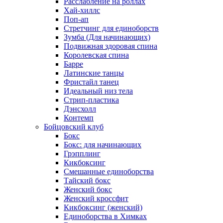
Расслабление на роллах
Хай-хиллс
Поп-ап
Стретчинг для единоборств
Зумба (Для начинающих)
Подвижная здоровая спина
Королевская спина
Барре
Латинские танцы
Фристайл танец
Идеальный низ тела
Стрип-пластика
Дэнсхолл
Контемп
Бойцовский клуб
Бокс
Бокс: для начинающих
Грэпплинг
Кикбоксинг
Смешанные единоборства
Тайский бокс
Женский бокс
Женский кроссфит
Кикбоксинг (женский)
Единоборства в Химках