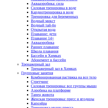
Аквааэробика: сила
Силовая тренировка в воде
Кардиотренировка в воде
Тренировка для беременных
Водный микст
Водный тай-бо
Открытая вода
Плавание: дети
Плавание 14+
Аквааэробика
Раннее плавание
Школа плавания
Бассейн в Химках
Абонемент в бассейн
Тренажерный зал
Тренажерный зал в Химках
Групповые занятия
Комбинированная растяжка на все тело
Стретчинг
Силовая тренировка: все группы мышц
Аэробика на платформе
Танец живота
Женская тренировка: пресс и ягодицы
Капоэйра
Тренировка мышц пресса