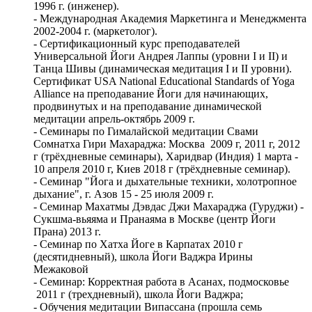
1996 г. (инженер).
- Международная Академия Маркетинга и Менеджмента
2002-2004 г. (маркетолог).
- Сертификационный курс преподавателей
Универсальной Йоги Андрея Лаппы (уровни I и II) и
Танца Шивы (динамическая медитация I и II уровни).
Сертификат USA National Educational Standards of Yoga
Alliance на преподавание Йоги для начинающих,
продвинутых и на преподавание динамической
медитации апрель-октябрь 2009 г.
- Семинары по Гималайской медитации Свами
Сомнатха Гири Махараджа: Москва 2009 г, 2011 г, 2012
г (трёхдневные семинары), Харидвар (Индия) 1 марта -
10 апреля 2010 г, Киев 2018 г (трёхдневные семинар).
- Семинар "Йога и дыхательные техники, холотропное
дыхание", г. Азов 15 - 25 июля 2009 г.
- Семинар Махатмы Дэвдас Джи Махараджа (Гуруджи) -
Сукшма-вьяяма и Пранаяма в Москве (центр Йоги
Прана) 2013 г.
- Семинар по Хатха Йоге в Карпатах 2010 г
(десятидневный), школа Йоги Ваджра Ирины
Межаковой
- Семинар: Корректная работа в Асанах, подмосковье
2011 г (трехдневный), школа Йоги Ваджра;
- Обучения медитации Випассана (прошла семь