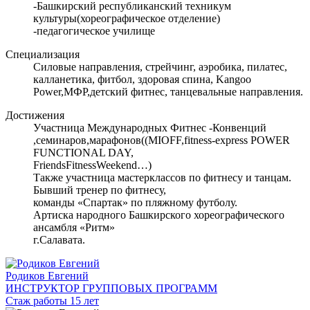
-Башкирский республиканский техникум
культуры(хореографическое отделение)
-педагогическое училище
Специализация
Силовые направления, стрейчинг, аэробика, пилатес,
калланетика, фитбол, здоровая спина, Kangoo
Power,МФР,детский фитнес, танцевальные направления.
Достижения
Участница Международных Фитнес -Конвенций
,семинаров,марафонов((MIOFF,fitness-express POWER
FUNCTIONAL DAY,
FriendsFitnessWeekend…)
Также участница мастерклассов по фитнесу и танцам.
Бывший тренер по фитнесу,
команды «Спартак» по пляжному футболу.
Артиска народного Башкирского хореографического
ансамбля «Ритм»
г.Салавата.
Родиков Евгений
ИНСТРУКТОР ГРУППОВЫХ ПРОГРАММ
Стаж работы 15 лет