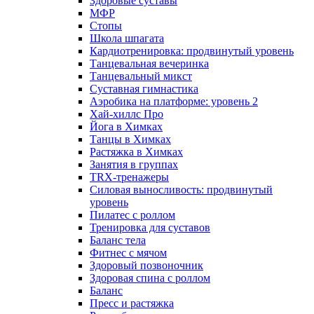
Здоровые суставы
МФР
Стопы
Школа шпагата
Кардиотренировка: продвинутый уровень
Танцевальная вечеринка
Танцевальный микст
Суставная гимнастика
Аэробика на платформе: уровень 2
Хай-хиллс Про
Йога в Химках
Танцы в Химках
Растяжка в Химках
Занятия в группах
TRX-тренажеры
Силовая выносливость: продвинутый
уровень
Пилатес с роллом
Тренировка для суставов
Баланс тела
Фитнес с мячом
Здоровый позвоночник
Здоровая спина с роллом
Баланс
Пресс и растяжка