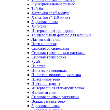
Функциональный фитнес
Тай-бо
Хатха-йога* 85 минут
Хатха-йога* 110 минут
Здоровая спина
Хип-хоп
Интервальная тренировка
Танцевальный фитнес для женщин
Латинский танец
Ноги и шпагат
Силовая со снарядами
Силовая тренировка и растяжка
Силовая тренировка
Зумба
Пилатес
Пилатес на ковриках
Пилатес с роллом и растяжка
Пластичное тело
Пресс и ягодицы
Интервальная степ-тренировка
Взрывная сила
Силовая спины с растяжкой
Воркаут на все тело
Здоровая спинка