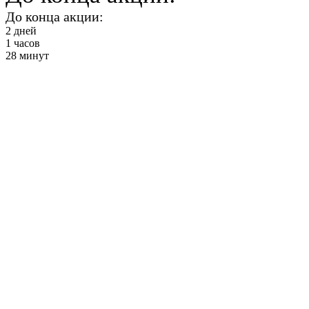
До конца акции:
2
дней
1
часов
28
минут
Ноги и шпагат
от 2900 ₽ в месяц
+ Фитнес и
Бассейн