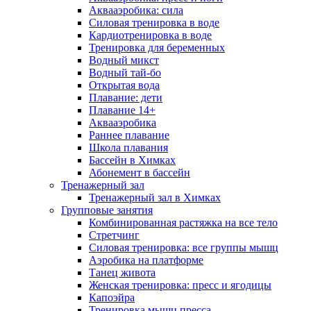
Аквааэробика: сила
Силовая тренировка в воде
Кардиотренировка в воде
Тренировка для беременных
Водный микст
Водный тай-бо
Открытая вода
Плавание: дети
Плавание 14+
Аквааэробика
Раннее плавание
Школа плавания
Бассейн в Химках
Абонемент в бассейн
Тренажерный зал
Тренажерный зал в Химках
Групповые занятия
Комбинированная растяжка на все тело
Стретчинг
Силовая тренировка: все группы мышц
Аэробика на платформе
Танец живота
Женская тренировка: пресс и ягодицы
Капоэйра
Тренировка мышц пресса