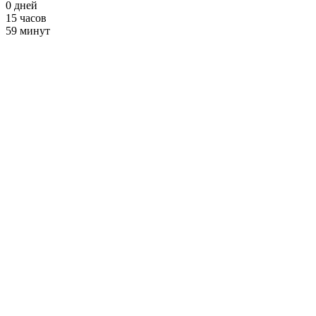
0
дней
15
часов
59
минут
Кикбоксинг
от 2900 ₽ в месяц
+ Фитнес и
Бассейн