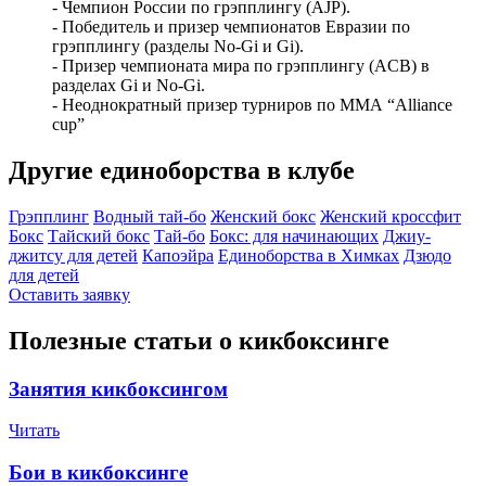
- Чемпион России по грэпплингу (AJP).
- Победитель и призер чемпионатов Евразии по
грэпплингу (разделы No-Gi и Gi).
- Призер чемпионата мира по грэпплингу (ACB) в
разделах Gi и No-Gi.
- Неоднократный призер турниров по ММА “Alliance
cup”
Другие единоборства в клубе
Грэпплинг
Водный тай-бо
Женский бокс
Женский кроссфит
Бокс
Тайский бокс
Тай-бо
Бокс: для начинающих
Джиу-
джитсу для детей
Капоэйра
Единоборства в Химках
Дзюдо
для детей
Оставить заявку
Полезные статьи о кикбоксинге
Занятия кикбоксингом
Читать
Бои в кикбоксинге