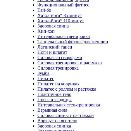
Функциональный фитнес
Тай-бо
Хатха-йога* 85 минут
Хатха-йога* 110 минут
Здоровая спина
Хип-хоп
Интервальная тренировка
Танцевальный фитнес для женщин
Латинский танец
Ноги и шпагат
Силовая со снарядами
Силовая тренировка и растяжка
Силовая тренировка
Зумба
Пилатес
Пилатес на ковриках
Пилатес с роллом и растяжка
Пластичное тело
Пресс и ягодицы
Интервальная степ-тренировка
Взрывная сила
Силовая спины с растяжкой
Воркаут на все тело
Здоровая спинка