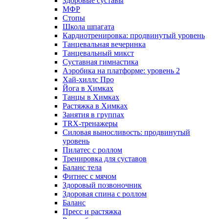
Здоровые суставы
МФР
Стопы
Школа шпагата
Кардиотренировка: продвинутый уровень
Танцевальная вечеринка
Танцевальный микст
Суставная гимнастика
Аэробика на платформе: уровень 2
Хай-хиллс Про
Йога в Химках
Танцы в Химках
Растяжка в Химках
Занятия в группах
TRX-тренажеры
Силовая выносливость: продвинутый
уровень
Пилатес с роллом
Тренировка для суставов
Баланс тела
Фитнес с мячом
Здоровый позвоночник
Здоровая спина с роллом
Баланс
Пресс и растяжка