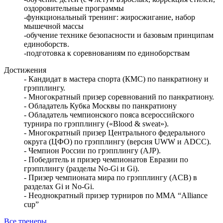
оздоровительные программы
-функциональный тренинг: жиросжигание, набор
мышечной массы
-обучение технике безопасности и базовым принципам
единоборств.
-подготовка к соревнованиям по единоборствам
Достижения
- Кандидат в мастера спорта (КМС) по панкратиону и
грэпплингу.
- Многократный призер соревнований по панкратиону.
- Обладатель Кубка Москвы по панкратиону
- Обладатель чемпионского пояса всероссийского
турнира по грэпплингу («Blood & sweat»).
- Многократный призер Центрального федерального
округа (ЦФО) по грэпплингу (версия UWW и ADCC).
- Чемпион России по грэпплингу (AJP).
- Победитель и призер чемпионатов Евразии по
грэпплингу (разделы No-Gi и Gi).
- Призер чемпионата мира по грэпплингу (ACB) в
разделах Gi и No-Gi.
- Неоднократный призер турниров по ММА “Alliance
cup”
Все тренеры