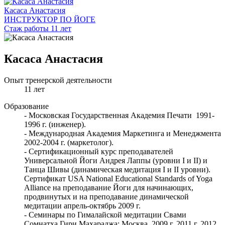
Касаса Анастасия
ИНСТРУКТОР ПО ЙОГЕ
Стаж работы 11 лет
Касаса Анастасия
Опыт тренерской деятельности
11 лет
Образование
- Московская Государственная Академия Печати 1991-
1996 г. (инженер).
- Международная Академия Маркетинга и Менеджмента
2002-2004 г. (маркетолог).
- Сертификационный курс преподавателей
Универсальной Йоги Андрея Лаппы (уровни I и II) и
Танца Шивы (динамическая медитация I и II уровни).
Сертификат USA National Educational Standards of Yoga
Alliance на преподавание Йоги для начинающих,
продвинутых и на преподавание динамической
медитации апрель-октябрь 2009 г.
- Семинары по Гималайской медитации Свами
Сомнатха Гири Махараджа: Москва 2009 г, 2011 г, 2012