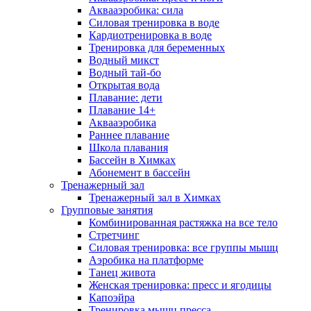
Аквааэробика: сила
Силовая тренировка в воде
Кардиотренировка в воде
Тренировка для беременных
Водный микст
Водный тай-бо
Открытая вода
Плавание: дети
Плавание 14+
Аквааэробика
Раннее плавание
Школа плавания
Бассейн в Химках
Абонемент в бассейн
Тренажерный зал
Тренажерный зал в Химках
Групповые занятия
Комбинированная растяжка на все тело
Стретчинг
Силовая тренировка: все группы мышц
Аэробика на платформе
Танец живота
Женская тренировка: пресс и ягодицы
Капоэйра
Тренировка мышц пресса