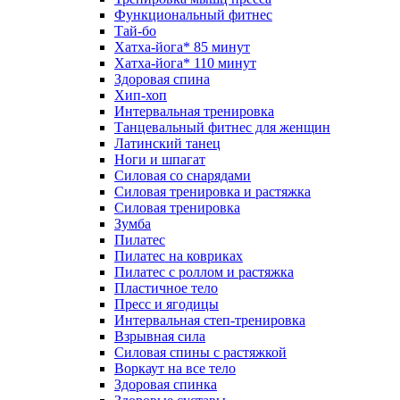
Функциональный фитнес
Тай-бо
Хатха-йога* 85 минут
Хатха-йога* 110 минут
Здоровая спина
Хип-хоп
Интервальная тренировка
Танцевальный фитнес для женщин
Латинский танец
Ноги и шпагат
Силовая со снарядами
Силовая тренировка и растяжка
Силовая тренировка
Зумба
Пилатес
Пилатес на ковриках
Пилатес с роллом и растяжка
Пластичное тело
Пресс и ягодицы
Интервальная степ-тренировка
Взрывная сила
Силовая спины с растяжкой
Воркаут на все тело
Здоровая спинка