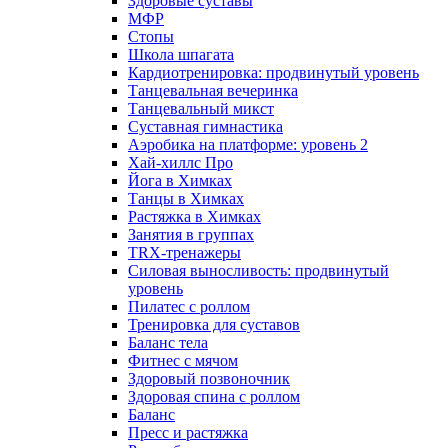
Здоровые суставы
МФР
Стопы
Школа шпагата
Кардиотренировка: продвинутый уровень
Танцевальная вечеринка
Танцевальный микст
Суставная гимнастика
Аэробика на платформе: уровень 2
Хай-хиллс Про
Йога в Химках
Танцы в Химках
Растяжка в Химках
Занятия в группах
TRX-тренажеры
Силовая выносливость: продвинутый
уровень
Пилатес с роллом
Тренировка для суставов
Баланс тела
Фитнес с мячом
Здоровый позвоночник
Здоровая спина с роллом
Баланс
Пресс и растяжка