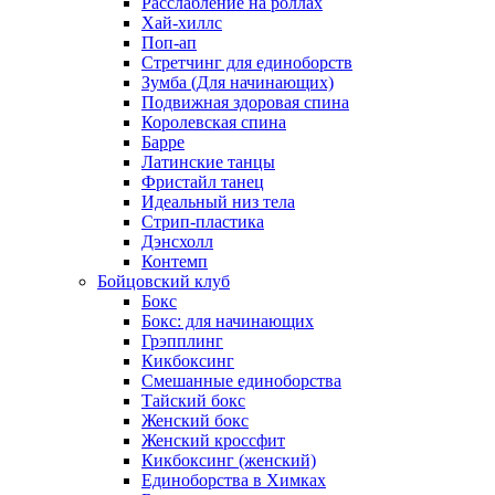
Расслабление на роллах
Хай-хиллс
Поп-ап
Стретчинг для единоборств
Зумба (Для начинающих)
Подвижная здоровая спина
Королевская спина
Барре
Латинские танцы
Фристайл танец
Идеальный низ тела
Стрип-пластика
Дэнсхолл
Контемп
Бойцовский клуб
Бокс
Бокс: для начинающих
Грэпплинг
Кикбоксинг
Смешанные единоборства
Тайский бокс
Женский бокс
Женский кроссфит
Кикбоксинг (женский)
Единоборства в Химках