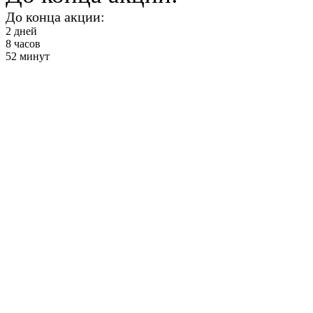
До конца акции:
2
дней
8
часов
52
минут
Здоровая спина
от 2900 ₽ в месяц
+ Фитнес и
Бассейн