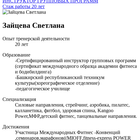
ИНСТРУКТОР ГРУППОВЫХ ПРОГРАММ
Стаж работы 20 лет
Зайцева Светлана
Опыт тренерской деятельности
20 лет
Образование
-Сертифицированный инструктор групповых программ
(сертификат международного образца академии фитнеса
и бодибилдинга)
-Башкирский республиканский техникум
культуры(хореографическое отделение)
-педагогическое училище
Специализация
Силовые направления, стрейчинг, аэробика, пилатес,
калланетика, фитбол, здоровая спина, Kangoo
Power,МФР,детский фитнес, танцевальные направления.
Достижения
Участница Международных Фитнес -Конвенций
,семинаров,марафонов((MIOFF,fitness-express POWER