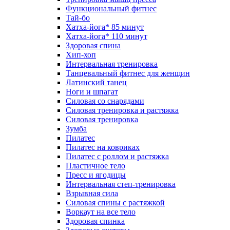
Функциональный фитнес
Тай-бо
Хатха-йога* 85 минут
Хатха-йога* 110 минут
Здоровая спина
Хип-хоп
Интервальная тренировка
Танцевальный фитнес для женщин
Латинский танец
Ноги и шпагат
Силовая со снарядами
Силовая тренировка и растяжка
Силовая тренировка
Зумба
Пилатес
Пилатес на ковриках
Пилатес с роллом и растяжка
Пластичное тело
Пресс и ягодицы
Интервальная степ-тренировка
Взрывная сила
Силовая спины с растяжкой
Воркаут на все тело
Здоровая спинка