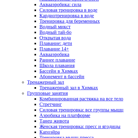
Аквааэробика: сила
Силовая тренировка в воде
Кардиотренировка в воде
Тренировка для беременных
Водный микст
Водный тай-бо
Открытая вода
Плавание: дети
Плавание 14+
Аквааэробика
Раннее плавание
Школа плавания
Бассейн в Химках
Абонемент в бассейн
Тренажерный зал
Тренажерный зал в Химках
Групповые занятия
Комбинированная растяжка на все тело
Стретчинг
Силовая тренировка: все группы мышц
Аэробика на платформе
Танец живота
Женская тренировка: пресс и ягодицы
Капоэйра
Тренировка мышц пресса