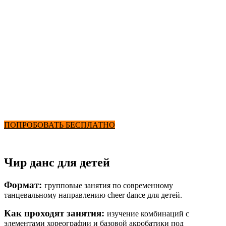
Бассейн
Детский чирлидинг
от 2900 ₽ в месяц
+ Секции и Бассейн
ПОПРОБОВАТЬ БЕСПЛАТНО
Чир данс для детей
Формат:
групповые занятия по современному
танцевальному направлению cheer dance для детей.
Как проходят занятия:
изучение комбинаций с
элементами хореографии и базовой акробатики под