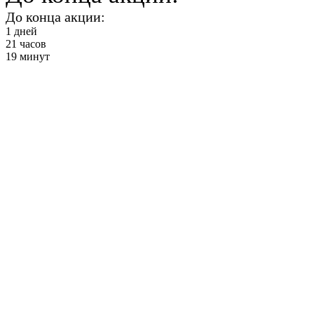
До конца акции:
1
дней
21
часов
19
минут
Детский
чирлидинг
от 2900 ₽ в месяц
+ Секции и