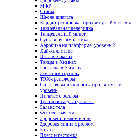
Здоровые суставы
МФР
Стопы
Школа шпагата
Кардиотренировка: продвинутый уровень
Танцевальная вечеринка
Танцевальный микст
Суставная гимнастика
Аэробика на платформе: уровень 2
Хай-хиллс Про
Йога в Химках
Танцы в Химках
Растяжка в Химках
Занятия в группах
TRX-тренажеры
Силовая выносливость: продвинутый
уровень
Пилатес с роллом
Тренировка для суставов
Баланс тела
Фитнес с мячом
Здоровый позвоночник
Здоровая спина с роллом
Баланс
Пресс и растяжка