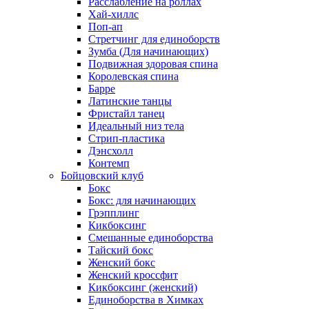
Расслабление на роллах
Хай-хиллс
Поп-ап
Стретчинг для единоборств
Зумба (Для начинающих)
Подвижная здоровая спина
Королевская спина
Барре
Латинские танцы
Фристайл танец
Идеальный низ тела
Стрип-пластика
Дэнсхолл
Контемп
Бойцовский клуб
Бокс
Бокс: для начинающих
Грэпплинг
Кикбоксинг
Смешанные единоборства
Тайский бокс
Женский бокс
Женский кроссфит
Кикбоксинг (женский)
Единоборства в Химках