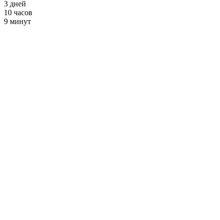
3
дней
10
часов
9
минут
Пластичное тело
от 2900 ₽ в месяц
+ Фитнес и
Бассейн