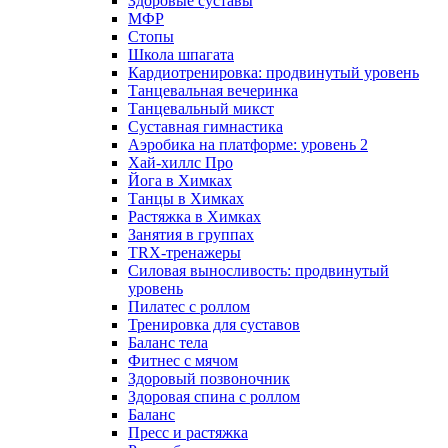
Здоровые суставы
МФР
Стопы
Школа шпагата
Кардиотренировка: продвинутый уровень
Танцевальная вечеринка
Танцевальный микст
Суставная гимнастика
Аэробика на платформе: уровень 2
Хай-хиллс Про
Йога в Химках
Танцы в Химках
Растяжка в Химках
Занятия в группах
TRX-тренажеры
Силовая выносливость: продвинутый
уровень
Пилатес с роллом
Тренировка для суставов
Баланс тела
Фитнес с мячом
Здоровый позвоночник
Здоровая спина с роллом
Баланс
Пресс и растяжка