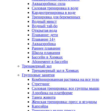
Аквааэробика: сила
Силовая тренировка в воде
Кардиотренировка в воде
Тренировка для беременных
Водный микст
Водный тай-бо
Открытая вода
Плавание: дети
Плавание 14+
Аквааэробика
Раннее плавание
Школа плавания
Бассейн в Химках
Абонемент в бассейн
Тренажерный зал
Тренажерный зал в Химках
Групповые занятия
Комбинированная растяжка на все тело
Стретчинг
Силовая тренировка: все группы мышц
Аэробика на платформе
Танец живота
Женская тренировка: пресс и ягодицы
Капоэйра
Тренировка мышц пресса