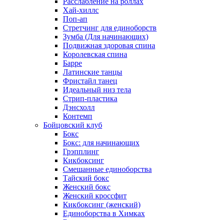
Расслабление на роллах
Хай-хиллс
Поп-ап
Стретчинг для единоборств
Зумба (Для начинающих)
Подвижная здоровая спина
Королевская спина
Барре
Латинские танцы
Фристайл танец
Идеальный низ тела
Стрип-пластика
Дэнсхолл
Контемп
Бойцовский клуб
Бокс
Бокс: для начинающих
Грэпплинг
Кикбоксинг
Смешанные единоборства
Тайский бокс
Женский бокс
Женский кроссфит
Кикбоксинг (женский)
Единоборства в Химках