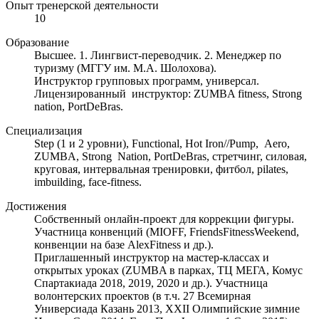
Опыт тренерской деятельности
10
Образование
Высшее. 1. Лингвист-переводчик. 2. Менеджер по
туризму (МГГУ им. М.А. Шолохова).
Инструктор групповых программ, универсал.
Лицензированный инструктор: ZUMBA fitness, Strong
nation, PortDeBras.
Специализация
Step (1 и 2 уровни), Functional, Hot Iron//Pump, Aero,
ZUMBA, Strong Nation, PortDeBras, стретчинг, силовая,
круговая, интервальная тренировки, фитбол, pilates,
imbuilding, face-fitness.
Достижения
Собственный онлайн-проект для коррекции фигуры.
Участница конвенций (MIOFF, FriendsFitnessWeekend,
конвенции на базе AlexFitness и др.).
Приглашенный инструктор на мастер-классах и
открытых уроках (ZUMBA в парках, ТЦ МЕГА, Комус
Спартакиада 2018, 2019, 2020 и др.). Участница
волонтерских проектов (в т.ч. 27 Всемирная
Универсиада Казань 2013, XXII Олимпийские зимние