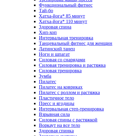
Функциональный фитнес
Тай-бо
Хатха-йога* 85 минут
Хатха-йога* 110 минут
Здоровая спина
Хип-хоп
Интервальная тренировка
Танцевальный фитнес для женщин
Латинский танец
Ноги и шпагат
Силовая со снарядами
Силовая тренировка и растяжка
Силовая тренировка
Зумба
Пилатес
Пилатес на ковриках
Пилатес с роллом и растяжка
Пластичное тело
Пресс и ягодицы
Интервальная степ-тренировка
Взрывная сила
Силовая спины с растяжкой
Воркаут на все тело
Здоровая спинка