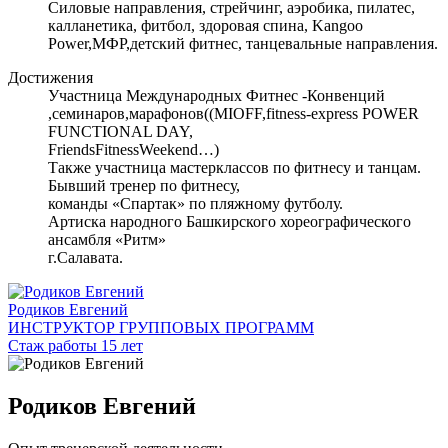
Силовые направления, стрейчинг, аэробика, пилатес,
калланетика, фитбол, здоровая спина, Kangoo
Power,МФР,детский фитнес, танцевальные направления.
Достижения
Участница Международных Фитнес -Конвенций
,семинаров,марафонов((MIOFF,fitness-express POWER
FUNCTIONAL DAY,
FriendsFitnessWeekend…)
Также участница мастерклассов по фитнесу и танцам.
Бывший тренер по фитнесу,
команды «Спартак» по пляжному футболу.
Артиска народного Башкирского хореографического
ансамбля «Ритм»
г.Салавата.
Родиков Евгений
ИНСТРУКТОР ГРУППОВЫХ ПРОГРАММ
Стаж работы 15 лет
Родиков Евгений