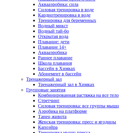
Аквааэробика: сила
Силовая тренировка в воде
Кардиотренировка в воде
Тренировка для беременных
Водный микст
Водный тай-бо
Открытая вода
Плавание: дети
Плавание 14+
Аквааэробика
Раннее плавание
Школа плавания
Бассейн в Химках
Абонемент в бассейн
Тренажерный зал
Тренажерный зал в Химках
Групповые занятия
Комбинированная растяжка на все тело
Стретчинг
Силовая тренировка: все группы мышц
Аэробика на платформе
Танец живота
Женская тренировка: пресс и ягодицы
Капоэйра
Тренировка мышц пресса