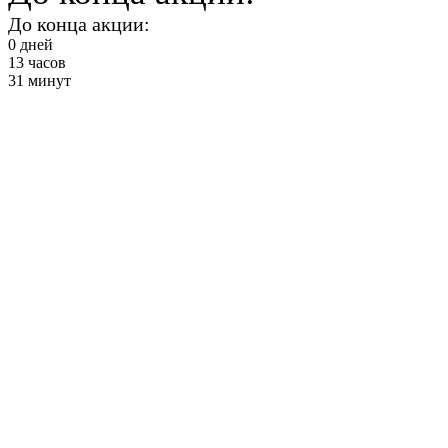
До конца акции:
0
дней
13
часов
31
минут
Силовые на
спину
от 2900 ₽ в месяц
+ Фитнес и