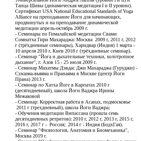
Танца Шивы (динамическая медитация I и II уровни).
Сертификат USA National Educational Standards of Yoga
Alliance на преподавание Йоги для начинающих,
продвинутых и на преподавание динамической
медитации апрель-октябрь 2009 г.
- Семинары по Гималайской медитации Свами
Сомнатха Гири Махараджа: Москва 2009 г, 2011 г, 2012
г (трёхдневные семинары), Харидвар (Индия) 1 марта -
10 апреля 2010 г, Киев 2018 г (трёхдневные семинар).
- Семинар "Йога и дыхательные техники, холотропное
дыхание", г. Азов 15 - 25 июля 2009 г.
- Семинар Махатмы Дэвдас Джи Махараджа (Гуруджи) -
Сукшма-вьяяма и Пранаяма в Москве (центр Йоги
Прана) 2013 г.
- Семинар по Хатха Йоге в Карпатах 2010 г
(десятидневный), школа Йоги Ваджра Ирины
Межаковой
- Семинар: Корректная работа в Асанах, подмосковье
2011 г (трехдневный), школа Йоги Ваджра;
- Обучения медитации Випассана (прошла семь
десятидневных ретритов): 2010 г, 2012 г, 2013 г, 2015 г,
2016 г, 2017 г - Россия; 2014 г - Индия (БодхГая).
- Семинар "Физиология, Анатомия и Биомеханика",
Москва 2019 г.