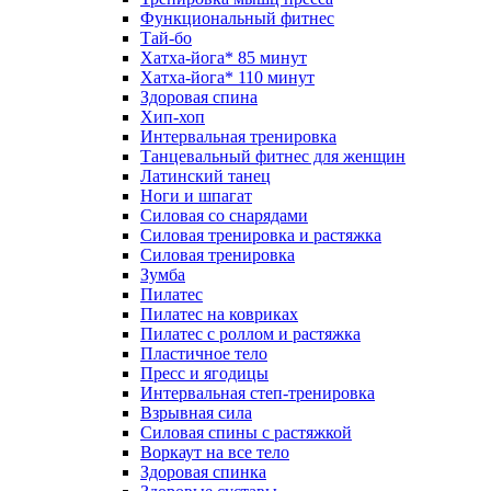
Функциональный фитнес
Тай-бо
Хатха-йога* 85 минут
Хатха-йога* 110 минут
Здоровая спина
Хип-хоп
Интервальная тренировка
Танцевальный фитнес для женщин
Латинский танец
Ноги и шпагат
Силовая со снарядами
Силовая тренировка и растяжка
Силовая тренировка
Зумба
Пилатес
Пилатес на ковриках
Пилатес с роллом и растяжка
Пластичное тело
Пресс и ягодицы
Интервальная степ-тренировка
Взрывная сила
Силовая спины с растяжкой
Воркаут на все тело
Здоровая спинка