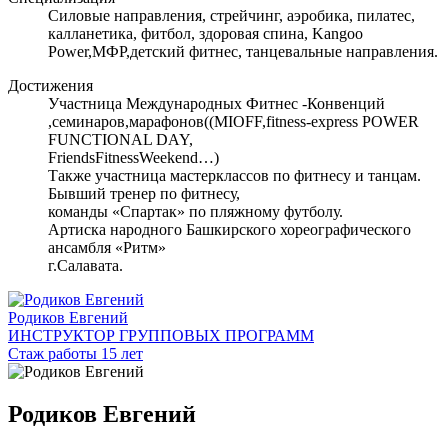
Силовые направления, стрейчинг, аэробика, пилатес,
калланетика, фитбол, здоровая спина, Kangoo
Power,МФР,детский фитнес, танцевальные направления.
Достижения
Участница Международных Фитнес -Конвенций
,семинаров,марафонов((MIOFF,fitness-express POWER
FUNCTIONAL DAY,
FriendsFitnessWeekend…)
Также участница мастерклассов по фитнесу и танцам.
Бывший тренер по фитнесу,
команды «Спартак» по пляжному футболу.
Артиска народного Башкирского хореографического
ансамбля «Ритм»
г.Салавата.
Родиков Евгений
ИНСТРУКТОР ГРУППОВЫХ ПРОГРАММ
Стаж работы 15 лет
Родиков Евгений