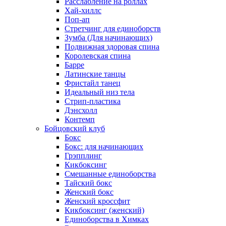
Расслабление на роллах
Хай-хиллс
Поп-ап
Стретчинг для единоборств
Зумба (Для начинающих)
Подвижная здоровая спина
Королевская спина
Барре
Латинские танцы
Фристайл танец
Идеальный низ тела
Стрип-пластика
Дэнсхолл
Контемп
Бойцовский клуб
Бокс
Бокс: для начинающих
Грэпплинг
Кикбоксинг
Смешанные единоборства
Тайский бокс
Женский бокс
Женский кроссфит
Кикбоксинг (женский)
Единоборства в Химках