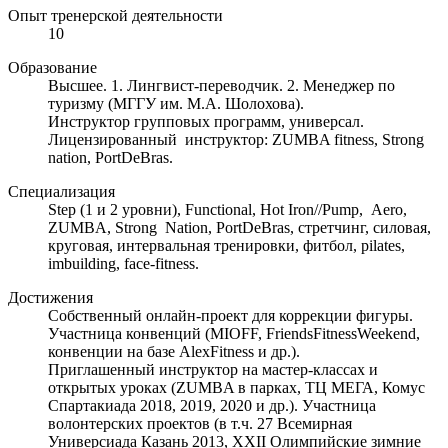
Опыт тренерской деятельности
10
Образование
Высшее. 1. Лингвист-переводчик. 2. Менеджер по
туризму (МГГУ им. М.А. Шолохова).
Инструктор групповых программ, универсал.
Лицензированный инструктор: ZUMBA fitness, Strong
nation, PortDeBras.
Специализация
Step (1 и 2 уровни), Functional, Hot Iron//Pump, Aero,
ZUMBA, Strong Nation, PortDeBras, стретчинг, силовая,
круговая, интервальная тренировки, фитбол, pilates,
imbuilding, face-fitness.
Достижения
Собственный онлайн-проект для коррекции фигуры.
Участница конвенций (MIOFF, FriendsFitnessWeekend,
конвенции на базе AlexFitness и др.).
Приглашенный инструктор на мастер-классах и
открытых уроках (ZUMBA в парках, ТЦ МЕГА, Комус
Спартакиада 2018, 2019, 2020 и др.). Участница
волонтерских проектов (в т.ч. 27 Всемирная
Универсиада Казань 2013, XXII Олимпийские зимние