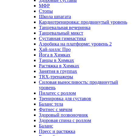
Здоровые суставы
МФР
Стопы
Школа шпагата
Кардиотренировка: продвинутый уровень
Танцевальная вечеринка
Танцевальный микст
Суставная гимнастика
Аэробика на платформе: уровень 2
Хай-хиллс Про
Йога в Химках
Танцы в Химках
Растяжка в Химках
Занятия в группах
TRX-тренажеры
Силовая выносливость: продвинутый
уровень
Пилатес с роллом
Тренировка для суставов
Баланс тела
Фитнес с мячом
Здоровый позвоночник
Здоровая спина с роллом
Баланс
Пресс и растяжка