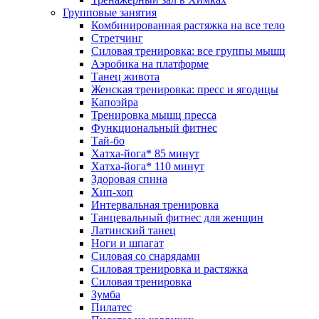
Групповые занятия
Комбинированная растяжка на все тело
Стретчинг
Силовая тренировка: все группы мышц
Аэробика на платформе
Танец живота
Женская тренировка: пресс и ягодицы
Капоэйра
Тренировка мышц пресса
Функциональный фитнес
Тай-бо
Хатха-йога* 85 минут
Хатха-йога* 110 минут
Здоровая спина
Хип-хоп
Интервальная тренировка
Танцевальный фитнес для женщин
Латинский танец
Ноги и шпагат
Силовая со снарядами
Силовая тренировка и растяжка
Силовая тренировка
Зумба
Пилатес