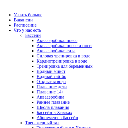
Узнать больше
Вакансии
Расписание
Что у нас есть
Бассейн
Аквааэробика: пресс
Аквааэробика: пресс и ноги
Аквааэробика: сила
Силовая тренировка в воде
Кардиотренировка в воде
Тренировка для беременных
Водный микст
Водный тай-бо
Открытая вода
Плавание: дети
Плавание 14+
Аквааэробика
Раннее плавание
Школа плавания
Бассейн в Химках
Абонемент в бассейн
Тренажерный зал
Тренажерный зал в Химках