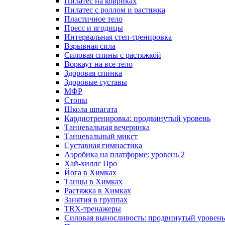
Пилатес на ковриках
Пилатес с роллом и растяжка
Пластичное тело
Пресс и ягодицы
Интервальная степ-тренировка
Взрывная сила
Силовая спины с растяжкой
Воркаут на все тело
Здоровая спинка
Здоровые суставы
МФР
Стопы
Школа шпагата
Кардиотренировка: продвинутый уровень
Танцевальная вечеринка
Танцевальный микст
Суставная гимнастика
Аэробика на платформе: уровень 2
Хай-хиллс Про
Йога в Химках
Танцы в Химках
Растяжка в Химках
Занятия в группах
TRX-тренажеры
Силовая выносливость: продвинутый уровень