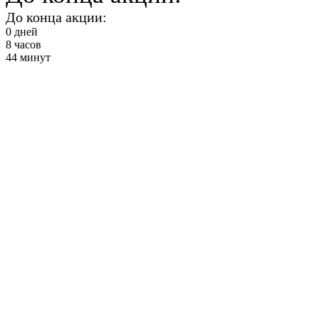
До конца акции:
0
дней
8
часов
44
минут
Идеальный низ
тела
от 2900 ₽ в месяц
+ Фитнес и