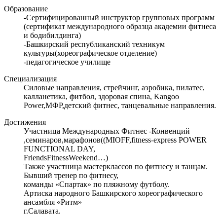
Образование
-Сертифицированный инструктор групповых программ
(сертификат международного образца академии фитнеса
и бодибилдинга)
-Башкирский республиканский техникум
культуры(хореографическое отделение)
-педагогическое училище
Специализация
Силовые направления, стрейчинг, аэробика, пилатес,
калланетика, фитбол, здоровая спина, Kangoo
Power,МФР,детский фитнес, танцевальные направления.
Достижения
Участница Международных Фитнес -Конвенций
,семинаров,марафонов((MIOFF,fitness-express POWER
FUNCTIONAL DAY,
FriendsFitnessWeekend…)
Также участница мастерклассов по фитнесу и танцам.
Бывший тренер по фитнесу,
команды «Спартак» по пляжному футболу.
Артиска народного Башкирского хореографического
ансамбля «Ритм»
г.Салавата.