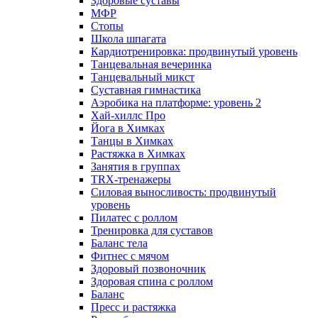
Здоровые суставы
МФР
Стопы
Школа шпагата
Кардиотренировка: продвинутый уровень
Танцевальная вечеринка
Танцевальный микст
Суставная гимнастика
Аэробика на платформе: уровень 2
Хай-хиллс Про
Йога в Химках
Танцы в Химках
Растяжка в Химках
Занятия в группах
TRX-тренажеры
Силовая выносливость: продвинутый
уровень
Пилатес с роллом
Тренировка для суставов
Баланс тела
Фитнес с мячом
Здоровый позвоночник
Здоровая спина с роллом
Баланс
Пресс и растяжка