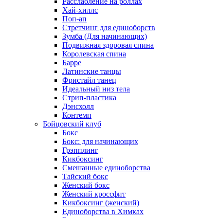
Расслабление на роллах
Хай-хиллс
Поп-ап
Стретчинг для единоборств
Зумба (Для начинающих)
Подвижная здоровая спина
Королевская спина
Барре
Латинские танцы
Фристайл танец
Идеальный низ тела
Стрип-пластика
Дэнсхолл
Контемп
Бойцовский клуб
Бокс
Бокс: для начинающих
Грэпплинг
Кикбоксинг
Смешанные единоборства
Тайский бокс
Женский бокс
Женский кроссфит
Кикбоксинг (женский)
Единоборства в Химках