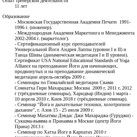
Опыт тренерской деятельности
11 лет
Образование
- Московская Государственная Академия Печати 1991-
1996 г. (инженер).
- Международная Академия Маркетинга и Менеджмента
2002-2004 г. (маркетолог).
- Сертификационный курс преподавателей
Универсальной Йоги Андрея Лаппы (уровни I и II) и
Танца Шивы (динамическая медитация I и II уровни).
Сертификат USA National Educational Standards of Yoga
Alliance на преподавание Йоги для начинающих,
продвинутых и на преподавание динамической
медитации апрель-октябрь 2009 г.
- Семинары по Гималайской медитации Свами
Сомнатха Гири Махараджа: Москва 2009 г, 2011 г, 2012
г (трёхдневные семинары), Харидвар (Индия) 1 марта -
10 апреля 2010 г, Киев 2018 г (трёхдневные семинар).
- Семинар "Йога и дыхательные техники, холотропное
дыхание", г. Азов 15 - 25 июля 2009 г.
- Семинар Махатмы Дэвдас Джи Махараджа (Гуруджи) -
Сукшма-вьяяма и Пранаяма в Москве (центр Йоги
Прана) 2013 г.
- Семинар по Хатха Йоге в Карпатах 2010 г