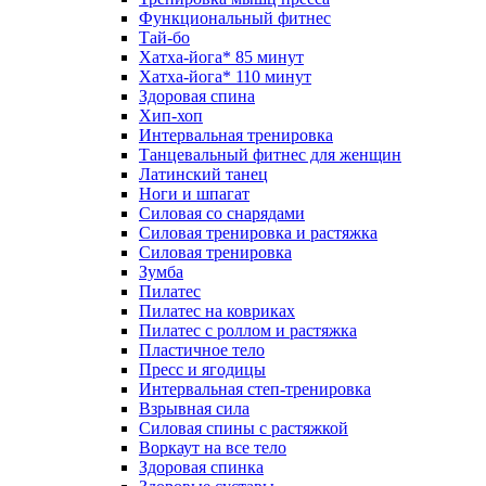
Функциональный фитнес
Тай-бо
Хатха-йога* 85 минут
Хатха-йога* 110 минут
Здоровая спина
Хип-хоп
Интервальная тренировка
Танцевальный фитнес для женщин
Латинский танец
Ноги и шпагат
Силовая со снарядами
Силовая тренировка и растяжка
Силовая тренировка
Зумба
Пилатес
Пилатес на ковриках
Пилатес с роллом и растяжка
Пластичное тело
Пресс и ягодицы
Интервальная степ-тренировка
Взрывная сила
Силовая спины с растяжкой
Воркаут на все тело
Здоровая спинка