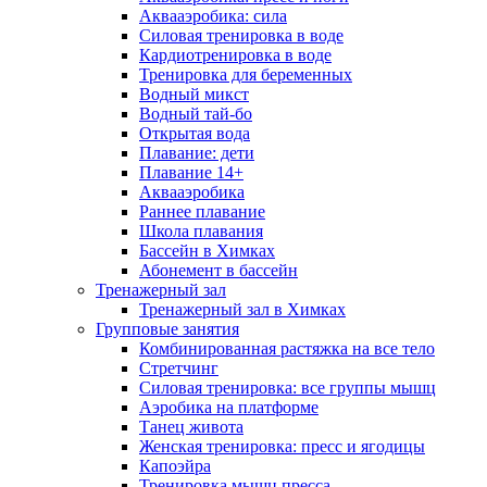
Аквааэробика: сила
Силовая тренировка в воде
Кардиотренировка в воде
Тренировка для беременных
Водный микст
Водный тай-бо
Открытая вода
Плавание: дети
Плавание 14+
Аквааэробика
Раннее плавание
Школа плавания
Бассейн в Химках
Абонемент в бассейн
Тренажерный зал
Тренажерный зал в Химках
Групповые занятия
Комбинированная растяжка на все тело
Стретчинг
Силовая тренировка: все группы мышц
Аэробика на платформе
Танец живота
Женская тренировка: пресс и ягодицы
Капоэйра
Тренировка мышц пресса