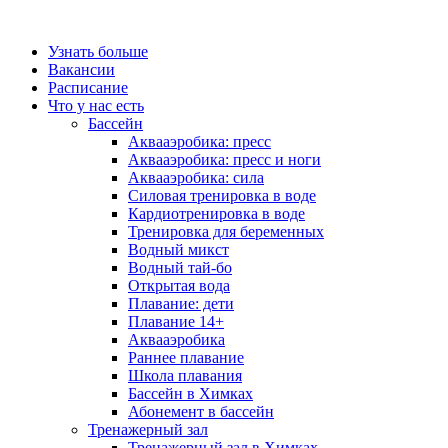
Узнать больше
Вакансии
Расписание
Что у нас есть
Бассейн
Аквааэробика: пресс
Аквааэробика: пресс и ноги
Аквааэробика: сила
Силовая тренировка в воде
Кардиотренировка в воде
Тренировка для беременных
Водный микст
Водный тай-бо
Открытая вода
Плавание: дети
Плавание 14+
Аквааэробика
Раннее плавание
Школа плавания
Бассейн в Химках
Абонемент в бассейн
Тренажерный зал
Тренажерный зал в Химках