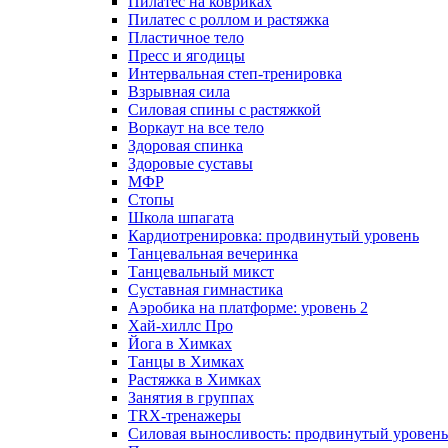
Пилатес на ковриках
Пилатес с роллом и растяжка
Пластичное тело
Пресс и ягодицы
Интервальная степ-тренировка
Взрывная сила
Силовая спины с растяжкой
Воркаут на все тело
Здоровая спинка
Здоровые суставы
МФР
Стопы
Школа шпагата
Кардиотренировка: продвинутый уровень
Танцевальная вечеринка
Танцевальный микст
Суставная гимнастика
Аэробика на платформе: уровень 2
Хай-хиллс Про
Йога в Химках
Танцы в Химках
Растяжка в Химках
Занятия в группах
TRX-тренажеры
Силовая выносливость: продвинутый уровень