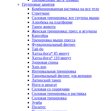
Групповые занятия
Комбинированная растяжка на все тело
Стретчинг
Силовая тренировка: все группы мышц
Аэробика на платформе
Танец живота
Женская тренировка: пресс и ягодицы
Капоэйра
Тренировка мышц пресса
Функциональный фитнес
Тай-бо
Хатха-йога* 85 минут
Хатха-йога* 110 минут
Здоровая спина
Хип-хоп
Интервальная тренировка
Танцевальный фитнес для женщин
Латинский танец
Ноги и шпагат
Силовая со снарядами
Силовая тренировка и растяжка
Силовая тренировка
Зумба
Пилатес