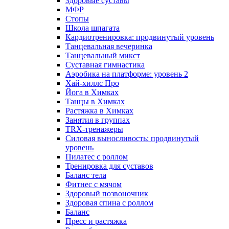
Здоровые суставы
МФР
Стопы
Школа шпагата
Кардиотренировка: продвинутый уровень
Танцевальная вечеринка
Танцевальный микст
Суставная гимнастика
Аэробика на платформе: уровень 2
Хай-хиллс Про
Йога в Химках
Танцы в Химках
Растяжка в Химках
Занятия в группах
TRX-тренажеры
Силовая выносливость: продвинутый
уровень
Пилатес с роллом
Тренировка для суставов
Баланс тела
Фитнес с мячом
Здоровый позвоночник
Здоровая спина с роллом
Баланс
Пресс и растяжка