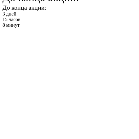
До конца акции:
3
дней
15
часов
8
минут
Функциональны
от 2900 ₽ в месяц
+ Фитнес и
Бассейн