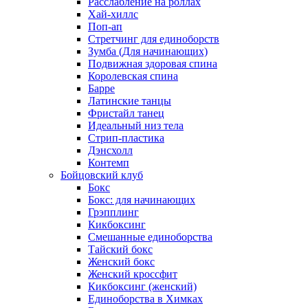
Расслабление на роллах
Хай-хиллс
Поп-ап
Стретчинг для единоборств
Зумба (Для начинающих)
Подвижная здоровая спина
Королевская спина
Барре
Латинские танцы
Фристайл танец
Идеальный низ тела
Стрип-пластика
Дэнсхолл
Контемп
Бойцовский клуб
Бокс
Бокс: для начинающих
Грэпплинг
Кикбоксинг
Смешанные единоборства
Тайский бокс
Женский бокс
Женский кроссфит
Кикбоксинг (женский)
Единоборства в Химках