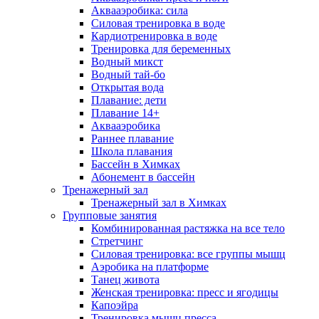
Аквааэробика: сила
Силовая тренировка в воде
Кардиотренировка в воде
Тренировка для беременных
Водный микст
Водный тай-бо
Открытая вода
Плавание: дети
Плавание 14+
Аквааэробика
Раннее плавание
Школа плавания
Бассейн в Химках
Абонемент в бассейн
Тренажерный зал
Тренажерный зал в Химках
Групповые занятия
Комбинированная растяжка на все тело
Стретчинг
Силовая тренировка: все группы мышц
Аэробика на платформе
Танец живота
Женская тренировка: пресс и ягодицы
Капоэйра
Тренировка мышц пресса