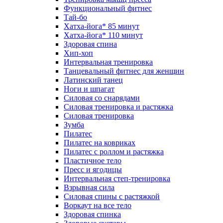
Функциональный фитнес
Тай-бо
Хатха-йога* 85 минут
Хатха-йога* 110 минут
Здоровая спина
Хип-хоп
Интервальная тренировка
Танцевальный фитнес для женщин
Латинский танец
Ноги и шпагат
Силовая со снарядами
Силовая тренировка и растяжка
Силовая тренировка
Зумба
Пилатес
Пилатес на ковриках
Пилатес с роллом и растяжка
Пластичное тело
Пресс и ягодицы
Интервальная степ-тренировка
Взрывная сила
Силовая спины с растяжкой
Воркаут на все тело
Здоровая спинка