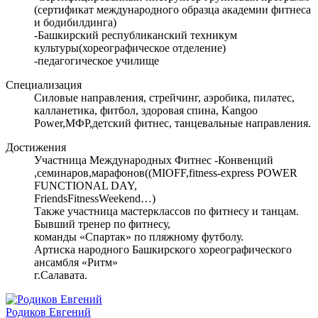
(сертификат международного образца академии фитнеса
и бодибилдинга)
-Башкирский республиканский техникум
культуры(хореографическое отделение)
-педагогическое училище
Специализация
Силовые направления, стрейчинг, аэробика, пилатес,
калланетика, фитбол, здоровая спина, Kangoo
Power,МФР,детский фитнес, танцевальные направления.
Достижения
Участница Международных Фитнес -Конвенций
,семинаров,марафонов((MIOFF,fitness-express POWER
FUNCTIONAL DAY,
FriendsFitnessWeekend…)
Также участница мастерклассов по фитнесу и танцам.
Бывший тренер по фитнесу,
команды «Спартак» по пляжному футболу.
Артиска народного Башкирского хореографического
ансамбля «Ритм»
г.Салавата.
Родиков Евгений