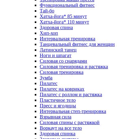
Функциональный фитнес
Тай-бо
Хатха-йога* 85 минут
Хатха-йога* 110 минут
Здоровая спина
Хип-хоп
Интервальная тренировка
Танцевальный фитнес для женщин
Латинский танец
Ноги и шпагат
Силовая со снарядами
Силовая тренировка и растяжка
Силовая тренировка
Зумба
Пилатес
Пилатес на ковриках
Пилатес с роллом и растяжка
Пластичное тело
Пресс и ягодицы
Интервальная степ-тренировка
Взрывная сила
Силовая спины с растяжкой
Воркаут на все тело
Здоровая спинка