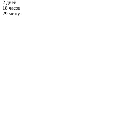
2
дней
18
часов
29
минут
Поп-ап для
девушек
от 2900 ₽ в месяц
+ Фитнес и Бассейн