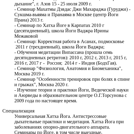
дыхание", г. Азов 15 - 25 июля 2009 г.
- Семинар Махатмы Дэвдас Джи Махараджа (Гуруджи) -
Сукшма-вьяяма и Пранаяма в Москве (центр Йоги
Прана) 2013 г.
- Семинар по Хатха Йоге в Карпатах 2010 г
(десятидневный), школа Йоги Ваджра Ирины
Межаковой
- Семинар: Корректная работа в Асанах, подмосковье
2011 г (трехдневный), школа Йоги Ваджра;
- Обучения медитации Випассана (прошла семь
десятидневных ретритов): 2010 г, 2012 г, 2013 г, 2015 г,
2016 г, 2017 г - Россия; 2014 г - Индия (БодхГая).
- Семинар "Физиология, Анатомия и Биомеханика",
Москва 2019 г.
- Семинар "Особенности тренировок при болях в спине
и грыжах", Москва 2020 г.
- Изучение теории и практики Йоги, Ведической науки
и Аюрведы в образовательном центре О.Г.Торсунова с
2009 года по настоящее время.
Специализация
Универсальная Хатха Йога. Антистрессовые
дыхательные практики и медитация. Хатха Йога при
заболеваниях опорно-двигательного аппарата.
Семинары по Йоге, в том числе выездные.