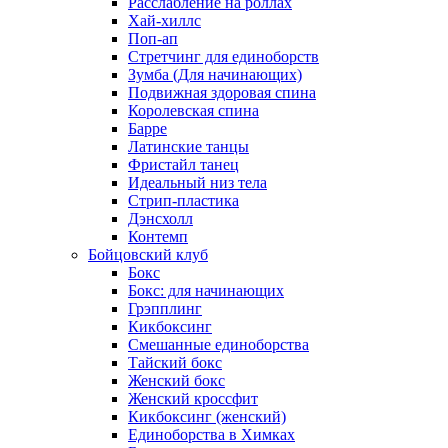
Расслабление на роллах
Хай-хиллс
Поп-ап
Стретчинг для единоборств
Зумба (Для начинающих)
Подвижная здоровая спина
Королевская спина
Барре
Латинские танцы
Фристайл танец
Идеальный низ тела
Стрип-пластика
Дэнсхолл
Контемп
Бойцовский клуб
Бокс
Бокс: для начинающих
Грэпплинг
Кикбоксинг
Смешанные единоборства
Тайский бокс
Женский бокс
Женский кроссфит
Кикбоксинг (женский)
Единоборства в Химках