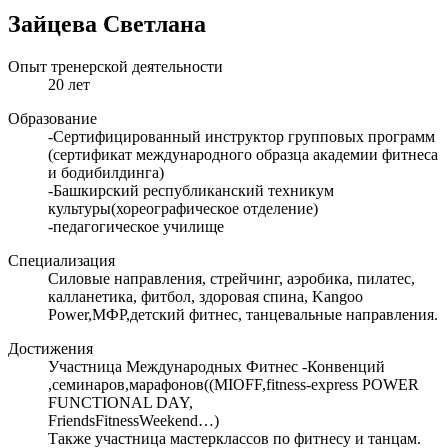
Зайцева Светлана
Опыт тренерской деятельности
20 лет
Образование
-Сертифицированный инструктор групповых программ
(сертификат международного образца академии фитнеса
и бодибилдинга)
-Башкирский республиканский техникум
культуры(хореографическое отделение)
-педагогическое училище
Специализация
Силовые направления, стрейчинг, аэробика, пилатес,
калланетика, фитбол, здоровая спина, Kangoo
Power,МФР,детский фитнес, танцевальные направления.
Достижения
Участница Международных Фитнес -Конвенций
,семинаров,марафонов((MIOFF,fitness-express POWER
FUNCTIONAL DAY,
FriendsFitnessWeekend…)
Также участница мастерклассов по фитнесу и танцам.