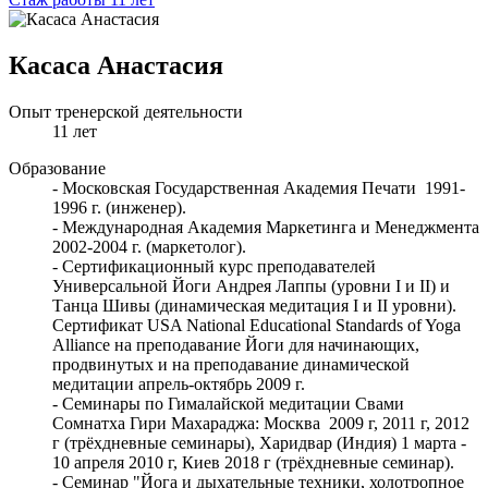
Касаса Анастасия
Опыт тренерской деятельности
11 лет
Образование
- Московская Государственная Академия Печати 1991-
1996 г. (инженер).
- Международная Академия Маркетинга и Менеджмента
2002-2004 г. (маркетолог).
- Сертификационный курс преподавателей
Универсальной Йоги Андрея Лаппы (уровни I и II) и
Танца Шивы (динамическая медитация I и II уровни).
Сертификат USA National Educational Standards of Yoga
Alliance на преподавание Йоги для начинающих,
продвинутых и на преподавание динамической
медитации апрель-октябрь 2009 г.
- Семинары по Гималайской медитации Свами
Сомнатха Гири Махараджа: Москва 2009 г, 2011 г, 2012
г (трёхдневные семинары), Харидвар (Индия) 1 марта -
10 апреля 2010 г, Киев 2018 г (трёхдневные семинар).
- Семинар "Йога и дыхательные техники, холотропное