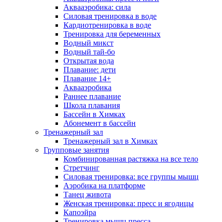
Аквааэробика: сила
Силовая тренировка в воде
Кардиотренировка в воде
Тренировка для беременных
Водный микст
Водный тай-бо
Открытая вода
Плавание: дети
Плавание 14+
Аквааэробика
Раннее плавание
Школа плавания
Бассейн в Химках
Абонемент в бассейн
Тренажерный зал
Тренажерный зал в Химках
Групповые занятия
Комбинированная растяжка на все тело
Стретчинг
Силовая тренировка: все группы мышц
Аэробика на платформе
Танец живота
Женская тренировка: пресс и ягодицы
Капоэйра
Тренировка мышц пресса