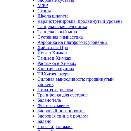
Здоровые суставы
МФР
Стопы
Школа шпагата
Кардиотренировка: продвинутый уровень
Танцевальная вечеринка
Танцевальный микст
Суставная гимнастика
Аэробика на платформе: уровень 2
Хай-хиллс Про
Йога в Химках
Танцы в Химках
Растяжка в Химках
Занятия в группах
TRX-тренажеры
Силовая выносливость: продвинутый
уровень
Пилатес с роллом
Тренировка для суставов
Баланс тела
Фитнес с мячом
Здоровый позвоночник
Здоровая спина с роллом
Баланс
Пресс и растяжка