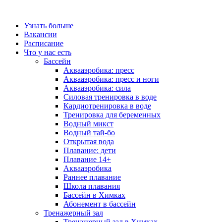
Узнать больше
Вакансии
Расписание
Что у нас есть
Бассейн
Аквааэробика: пресс
Аквааэробика: пресс и ноги
Аквааэробика: сила
Силовая тренировка в воде
Кардиотренировка в воде
Тренировка для беременных
Водный микст
Водный тай-бо
Открытая вода
Плавание: дети
Плавание 14+
Аквааэробика
Раннее плавание
Школа плавания
Бассейн в Химках
Абонемент в бассейн
Тренажерный зал
Тренажерный зал в Химках