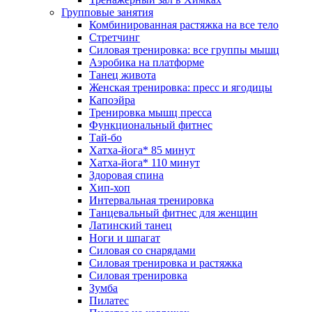
Групповые занятия
Комбинированная растяжка на все тело
Стретчинг
Силовая тренировка: все группы мышц
Аэробика на платформе
Танец живота
Женская тренировка: пресс и ягодицы
Капоэйра
Тренировка мышц пресса
Функциональный фитнес
Тай-бо
Хатха-йога* 85 минут
Хатха-йога* 110 минут
Здоровая спина
Хип-хоп
Интервальная тренировка
Танцевальный фитнес для женщин
Латинский танец
Ноги и шпагат
Силовая со снарядами
Силовая тренировка и растяжка
Силовая тренировка
Зумба
Пилатес