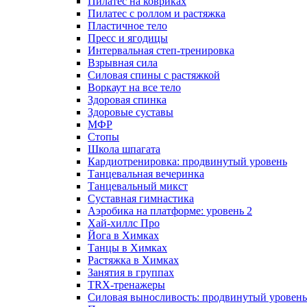
Пилатес на ковриках
Пилатес с роллом и растяжка
Пластичное тело
Пресс и ягодицы
Интервальная степ-тренировка
Взрывная сила
Силовая спины с растяжкой
Воркаут на все тело
Здоровая спинка
Здоровые суставы
МФР
Стопы
Школа шпагата
Кардиотренировка: продвинутый уровень
Танцевальная вечеринка
Танцевальный микст
Суставная гимнастика
Аэробика на платформе: уровень 2
Хай-хиллс Про
Йога в Химках
Танцы в Химках
Растяжка в Химках
Занятия в группах
TRX-тренажеры
Силовая выносливость: продвинутый уровень