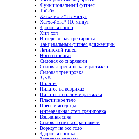
Функциональный фитнес
Тай-бо
Хатха-йога* 85 минут
Хатха-йога* 110 минут
Здоровая спина
Хип-хоп
Интервальная тренировка
Танцевальный фитнес для женщин
Латинский танец
Ноги и шпагат
Силовая со снарядами
Силовая тренировка и растяжка
Силовая тренировка
Зумба
Пилатес
Пилатес на ковриках
Пилатес с роллом и растяжка
Пластичное тело
Пресс и ягодицы
Интервальная степ-тренировка
Взрывная сила
Силовая спины с растяжкой
Воркаут на все тело
Здоровая спинка