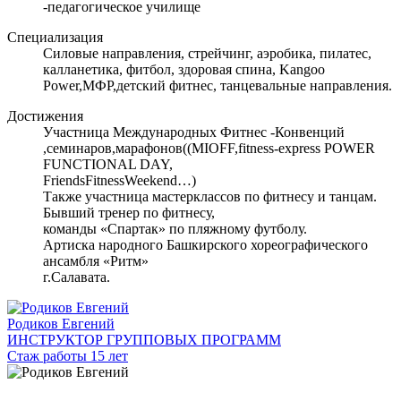
-педагогическое училище
Специализация
Силовые направления, стрейчинг, аэробика, пилатес,
калланетика, фитбол, здоровая спина, Kangoo
Power,МФР,детский фитнес, танцевальные направления.
Достижения
Участница Международных Фитнес -Конвенций
,семинаров,марафонов((MIOFF,fitness-express POWER
FUNCTIONAL DAY,
FriendsFitnessWeekend…)
Также участница мастерклассов по фитнесу и танцам.
Бывший тренер по фитнесу,
команды «Спартак» по пляжному футболу.
Артиска народного Башкирского хореографического
ансамбля «Ритм»
г.Салавата.
Родиков Евгений
ИНСТРУКТОР ГРУППОВЫХ ПРОГРАММ
Стаж работы 15 лет