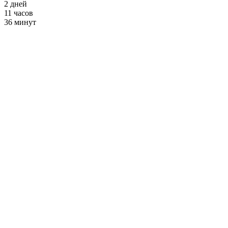
2
дней
11
часов
36
минут
Пилатес
от 2900 ₽ в месяц
+ Фитнес и
Бассейн