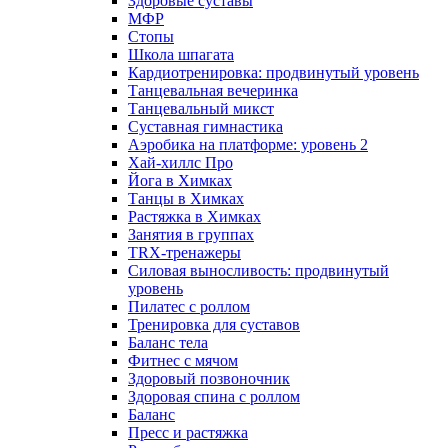
Здоровые суставы
МФР
Стопы
Школа шпагата
Кардиотренировка: продвинутый уровень
Танцевальная вечеринка
Танцевальный микст
Суставная гимнастика
Аэробика на платформе: уровень 2
Хай-хиллс Про
Йога в Химках
Танцы в Химках
Растяжка в Химках
Занятия в группах
TRX-тренажеры
Силовая выносливость: продвинутый
уровень
Пилатес с роллом
Тренировка для суставов
Баланс тела
Фитнес с мячом
Здоровый позвоночник
Здоровая спина с роллом
Баланс
Пресс и растяжка