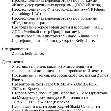
Профессиональная переподготовка по программе
«Инструктор групповых программ» (ООО «Вектор)
Профессионального Фитнес Консалтинга» «VP Fitness
Consulting» LLC).
Профессиональная переподготовка по программе
«Педагог-хореограф.
Преподавание хореографии детям и взрослым» (АНО
ДПО «Учебный центр ПрофРазвитие»).
Лицензированный инструктор Zumba, Zumba Gold.
Сертифицированный инструктор по Belly dance.
Специализация
Zumba, belly dance.
Достижения
Участница и призёр различных мероприятий и
соревнований по танцевальной аэробике (г. Ижевск).
Постоянный участник всероссийского фестиваля Zumba
Fitness.
Презентор на фестивале CRIMEAN ZUMBA FEST
2021г. (г. Крым).
Второе место в номинации Взрослые 2 Соло Ориенталь
на Международном конкурсе Восточного танца
"DANCE FEST" – 2022 (г.Москва).
Первое место в категории Rags el Sharki Сеньориты
Соло 1 Лига на Чемпионате России 2022г.