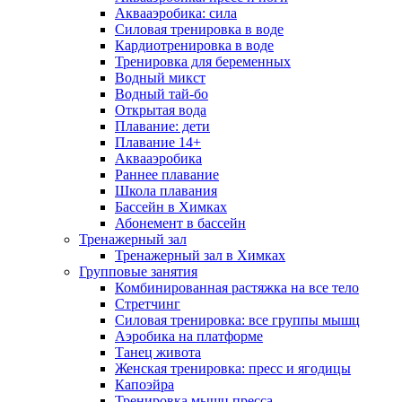
Аквааэробика: сила
Силовая тренировка в воде
Кардиотренировка в воде
Тренировка для беременных
Водный микст
Водный тай-бо
Открытая вода
Плавание: дети
Плавание 14+
Аквааэробика
Раннее плавание
Школа плавания
Бассейн в Химках
Абонемент в бассейн
Тренажерный зал
Тренажерный зал в Химках
Групповые занятия
Комбинированная растяжка на все тело
Стретчинг
Силовая тренировка: все группы мышц
Аэробика на платформе
Танец живота
Женская тренировка: пресс и ягодицы
Капоэйра
Тренировка мышц пресса