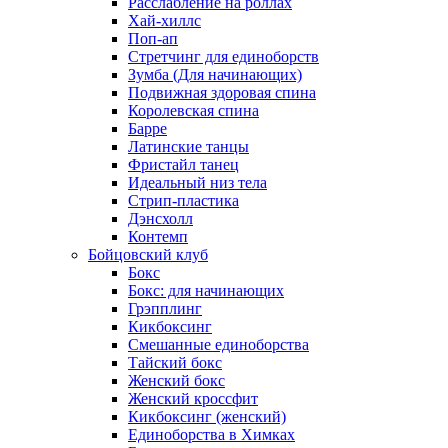
Расслабление на роллах
Хай-хиллс
Поп-ап
Стретчинг для единоборств
Зумба (Для начинающих)
Подвижная здоровая спина
Королевская спина
Барре
Латинские танцы
Фристайл танец
Идеальный низ тела
Стрип-пластика
Дэнсхолл
Контемп
Бойцовский клуб
Бокс
Бокс: для начинающих
Грэпплинг
Кикбоксинг
Смешанные единоборства
Тайский бокс
Женский бокс
Женский кроссфит
Кикбоксинг (женский)
Единоборства в Химках