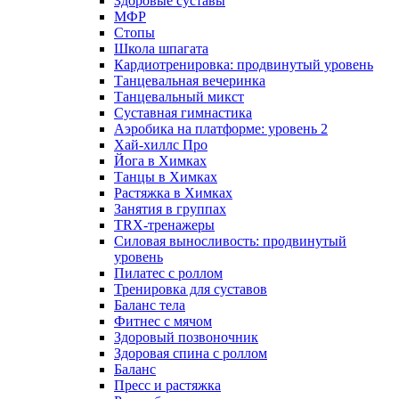
Здоровые суставы
МФР
Стопы
Школа шпагата
Кардиотренировка: продвинутый уровень
Танцевальная вечеринка
Танцевальный микст
Суставная гимнастика
Аэробика на платформе: уровень 2
Хай-хиллс Про
Йога в Химках
Танцы в Химках
Растяжка в Химках
Занятия в группах
TRX-тренажеры
Силовая выносливость: продвинутый
уровень
Пилатес с роллом
Тренировка для суставов
Баланс тела
Фитнес с мячом
Здоровый позвоночник
Здоровая спина с роллом
Баланс
Пресс и растяжка