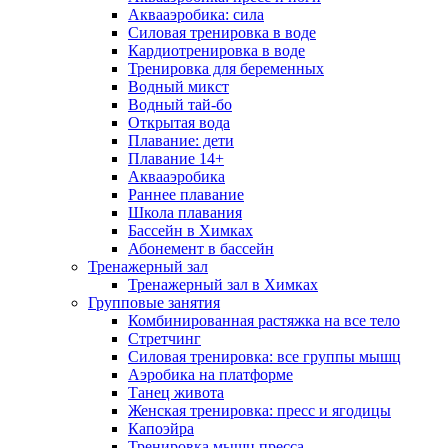
Аквааэробика: сила
Силовая тренировка в воде
Кардиотренировка в воде
Тренировка для беременных
Водный микст
Водный тай-бо
Открытая вода
Плавание: дети
Плавание 14+
Аквааэробика
Раннее плавание
Школа плавания
Бассейн в Химках
Абонемент в бассейн
Тренажерный зал
Тренажерный зал в Химках
Групповые занятия
Комбинированная растяжка на все тело
Стретчинг
Силовая тренировка: все группы мышц
Аэробика на платформе
Танец живота
Женская тренировка: пресс и ягодицы
Капоэйра
Тренировка мышц пресса