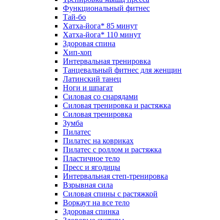
Функциональный фитнес
Тай-бо
Хатха-йога* 85 минут
Хатха-йога* 110 минут
Здоровая спина
Хип-хоп
Интервальная тренировка
Танцевальный фитнес для женщин
Латинский танец
Ноги и шпагат
Силовая со снарядами
Силовая тренировка и растяжка
Силовая тренировка
Зумба
Пилатес
Пилатес на ковриках
Пилатес с роллом и растяжка
Пластичное тело
Пресс и ягодицы
Интервальная степ-тренировка
Взрывная сила
Силовая спины с растяжкой
Воркаут на все тело
Здоровая спинка