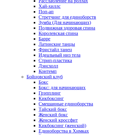
Расслабление на роллах
Хай-хиллс
Поп-ап
Стретчинг для единоборств
Зумба (Для начинающих)
Подвижная здоровая спина
Королевская спина
Барре
Латинские танцы
Фристайл танец
Идеальный низ тела
Стрип-пластика
Дэнсхолл
Контемп
Бойцовский клуб
Бокс
Бокс: для начинающих
Грэпплинг
Кикбоксинг
Смешанные единоборства
Тайский бокс
Женский бокс
Женский кроссфит
Кикбоксинг (женский)
Единоборства в Химках