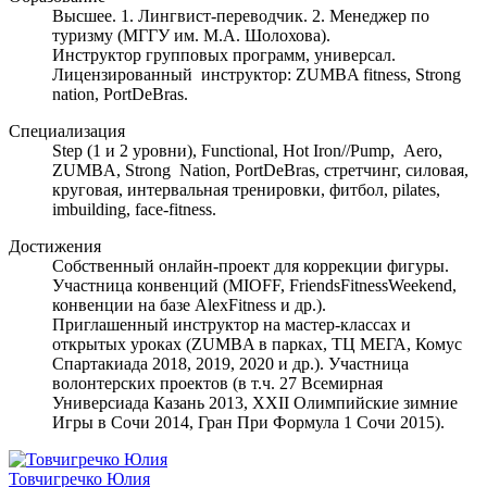
Высшее. 1. Лингвист-переводчик. 2. Менеджер по
туризму (МГГУ им. М.А. Шолохова).
Инструктор групповых программ, универсал.
Лицензированный инструктор: ZUMBA fitness, Strong
nation, PortDeBras.
Специализация
Step (1 и 2 уровни), Functional, Hot Iron//Pump, Aero,
ZUMBA, Strong Nation, PortDeBras, стретчинг, силовая,
круговая, интервальная тренировки, фитбол, pilates,
imbuilding, face-fitness.
Достижения
Собственный онлайн-проект для коррекции фигуры.
Участница конвенций (MIOFF, FriendsFitnessWeekend,
конвенции на базе AlexFitness и др.).
Приглашенный инструктор на мастер-классах и
открытых уроках (ZUMBA в парках, ТЦ МЕГА, Комус
Спартакиада 2018, 2019, 2020 и др.). Участница
волонтерских проектов (в т.ч. 27 Всемирная
Универсиада Казань 2013, XXII Олимпийские зимние
Игры в Сочи 2014, Гран При Формула 1 Сочи 2015).
Товчигречко Юлия