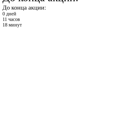
До конца акции:
0
дней
11
часов
18
минут
Растяжка и
пресс
от 2900 ₽ в месяц
+ Фитнес и