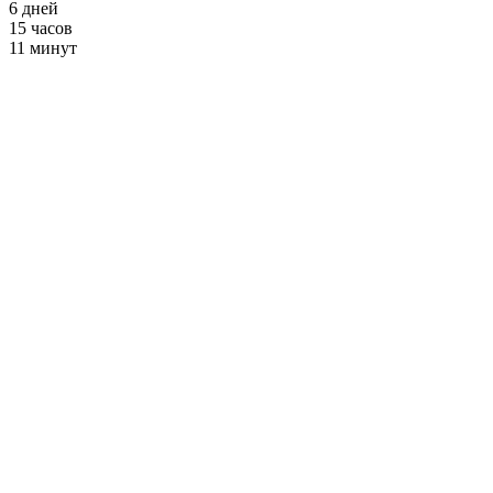
6
дней
15
часов
11
минут
Тренировки на
TRX
от 2900 ₽ в месяц
+ Фитнес и
Бассейн