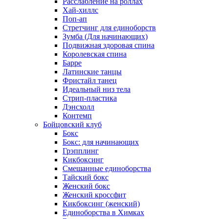
Расслабление на роллах
Хай-хиллс
Поп-ап
Стретчинг для единоборств
Зумба (Для начинающих)
Подвижная здоровая спина
Королевская спина
Барре
Латинские танцы
Фристайл танец
Идеальный низ тела
Стрип-пластика
Дэнсхолл
Контемп
Бойцовский клуб
Бокс
Бокс: для начинающих
Грэпплинг
Кикбоксинг
Смешанные единоборства
Тайский бокс
Женский бокс
Женский кроссфит
Кикбоксинг (женский)
Единоборства в Химках