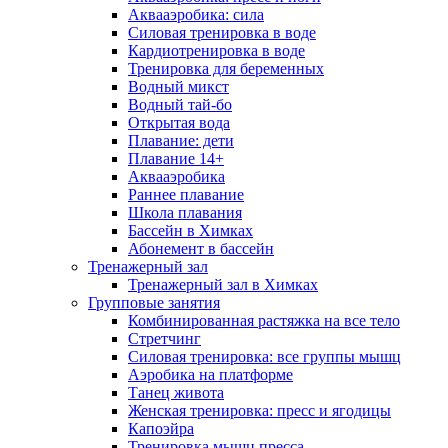
Аквааэробика: сила
Силовая тренировка в воде
Кардиотренировка в воде
Тренировка для беременных
Водный микст
Водный тай-бо
Открытая вода
Плавание: дети
Плавание 14+
Аквааэробика
Раннее плавание
Школа плавания
Бассейн в Химках
Абонемент в бассейн
Тренажерный зал
Тренажерный зал в Химках
Групповые занятия
Комбинированная растяжка на все тело
Стретчинг
Силовая тренировка: все группы мышц
Аэробика на платформе
Танец живота
Женская тренировка: пресс и ягодицы
Капоэйра
Тренировка мышц пресса