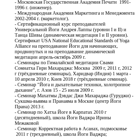
- Московская Государственная Академия Печати 1991-
1996 г. (инженер).
- Международная Академия Маркетинга и Менеджмента
2002-2004 г. (маркетолог).
- Сертификационный курс преподавателей
Универсальной Йоги Андрея Лаппы (уровни I и II) и
Танца Шивы (динамическая медитация I и II уровни).
Сертификат USA National Educational Standards of Yoga
Alliance на преподавание Йоги для начинающих,
продвинутых и на преподавание динамической
медитации апрель-октябрь 2009 г.
- Семинары по Гималайской медитации Свами
Сомнатха Гири Махараджа: Москва 2009 г, 2011 г, 2012
г (трёхдневные семинары), Харидвар (Индия) 1 марта -
10 апреля 2010 г, Киев 2018 г (трёхдневные семинар).
- Семинар "Йога и дыхательные техники, холотропное
дыхание", г. Азов 15 - 25 июля 2009 г.
- Семинар Махатмы Дэвдас Джи Махараджа (Гуруджи) -
Сукшма-вьяяма и Пранаяма в Москве (центр Йоги
Прана) 2013 г.
- Семинар по Хатха Йоге в Карпатах 2010 г
(десятидневный), школа Йоги Ваджра Ирины
Межаковой
- Семинар: Корректная работа в Асанах, подмосковье
2011 г (трехдневный), школа Йоги Ваджра;