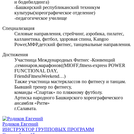
и бодибилдинга)
-Башкирский республиканский техникум
культуры(хореографическое отделение)
-педагогическое училище
Специализация
Силовые направления, стрейчинг, аэробика, пилатес,
калланетика, фитбол, здоровая спина, Kangoo
Power,МФР,детский фитнес, танцевальные направления.
Достижения
Участница Международных Фитнес -Конвенций
,семинаров,марафонов((MIOFF,fitness-express POWER
FUNCTIONAL DAY,
FriendsFitnessWeekend…)
Также участница мастерклассов по фитнесу и танцам.
Бывший тренер по фитнесу,
команды «Спартак» по пляжному футболу.
Артиска народного Башкирского хореографического
ансамбля «Ритм»
г.Салавата.
Родиков Евгений
ИНСТРУКТОР ГРУППОВЫХ ПРОГРАММ