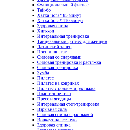
Функциональный фитнес
Тай-бо
Хатха-йога* 85 минут
Хатха-йога* 110 минут
Здоровая спина
Хип-хоп
Интервальная тренировка
Танцевальный фитнес для женщин
Латинский танец
Ноги и шпагат
Силовая со снарядами
Силовая тренировка и растяжка
Силовая тренировка
Зумба
Пилатес
Пилатес на ковриках
Пилатес с роллом и растяжка
Пластичное тело
Пресс и ягодицы
Интервальная степ-тренировка
Взрывная сила
Силовая спины с растяжкой
Воркаут на все тело
Здоровая спинка