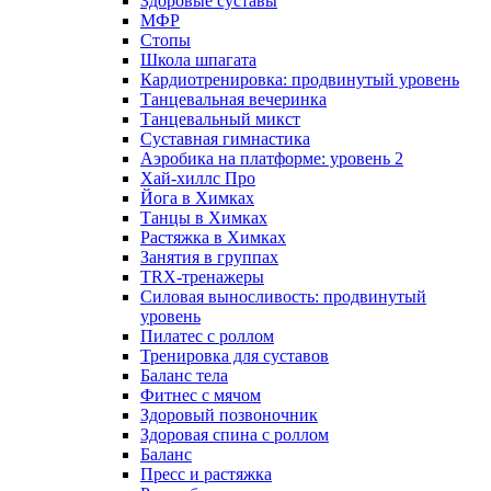
Здоровые суставы
МФР
Стопы
Школа шпагата
Кардиотренировка: продвинутый уровень
Танцевальная вечеринка
Танцевальный микст
Суставная гимнастика
Аэробика на платформе: уровень 2
Хай-хиллс Про
Йога в Химках
Танцы в Химках
Растяжка в Химках
Занятия в группах
TRX-тренажеры
Силовая выносливость: продвинутый
уровень
Пилатес с роллом
Тренировка для суставов
Баланс тела
Фитнес с мячом
Здоровый позвоночник
Здоровая спина с роллом
Баланс
Пресс и растяжка