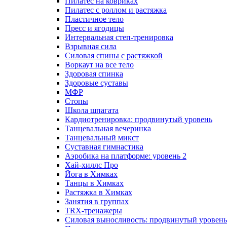
Пилатес на ковриках
Пилатес с роллом и растяжка
Пластичное тело
Пресс и ягодицы
Интервальная степ-тренировка
Взрывная сила
Силовая спины с растяжкой
Воркаут на все тело
Здоровая спинка
Здоровые суставы
МФР
Стопы
Школа шпагата
Кардиотренировка: продвинутый уровень
Танцевальная вечеринка
Танцевальный микст
Суставная гимнастика
Аэробика на платформе: уровень 2
Хай-хиллс Про
Йога в Химках
Танцы в Химках
Растяжка в Химках
Занятия в группах
TRX-тренажеры
Силовая выносливость: продвинутый уровень