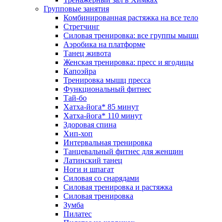
Групповые занятия
Комбинированная растяжка на все тело
Стретчинг
Силовая тренировка: все группы мышц
Аэробика на платформе
Танец живота
Женская тренировка: пресс и ягодицы
Капоэйра
Тренировка мышц пресса
Функциональный фитнес
Тай-бо
Хатха-йога* 85 минут
Хатха-йога* 110 минут
Здоровая спина
Хип-хоп
Интервальная тренировка
Танцевальный фитнес для женщин
Латинский танец
Ноги и шпагат
Силовая со снарядами
Силовая тренировка и растяжка
Силовая тренировка
Зумба
Пилатес