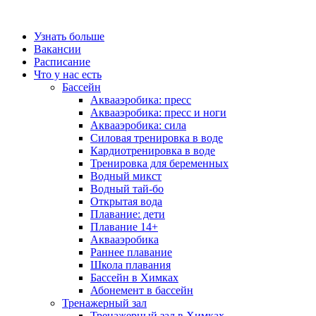
Узнать больше
Вакансии
Расписание
Что у нас есть
Бассейн
Аквааэробика: пресс
Аквааэробика: пресс и ноги
Аквааэробика: сила
Силовая тренировка в воде
Кардиотренировка в воде
Тренировка для беременных
Водный микст
Водный тай-бо
Открытая вода
Плавание: дети
Плавание 14+
Аквааэробика
Раннее плавание
Школа плавания
Бассейн в Химках
Абонемент в бассейн
Тренажерный зал
Тренажерный зал в Химках