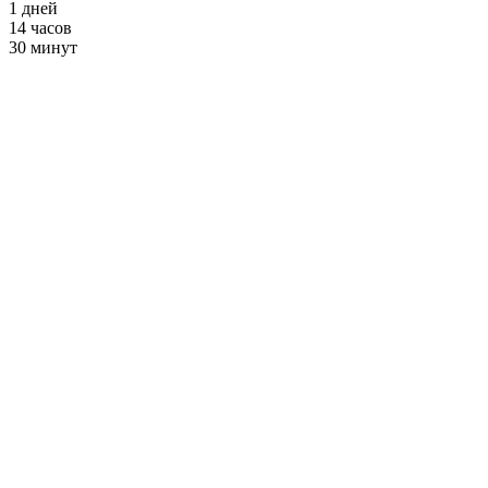
1
дней
14
часов
30
минут
Хип-хоп для
детей
от 2900 ₽ в месяц
+ Секции и