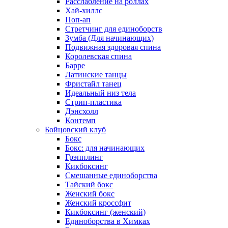
Расслабление на роллах
Хай-хиллс
Поп-ап
Стретчинг для единоборств
Зумба (Для начинающих)
Подвижная здоровая спина
Королевская спина
Барре
Латинские танцы
Фристайл танец
Идеальный низ тела
Стрип-пластика
Дэнсхолл
Контемп
Бойцовский клуб
Бокс
Бокс: для начинающих
Грэпплинг
Кикбоксинг
Смешанные единоборства
Тайский бокс
Женский бокс
Женский кроссфит
Кикбоксинг (женский)
Единоборства в Химках