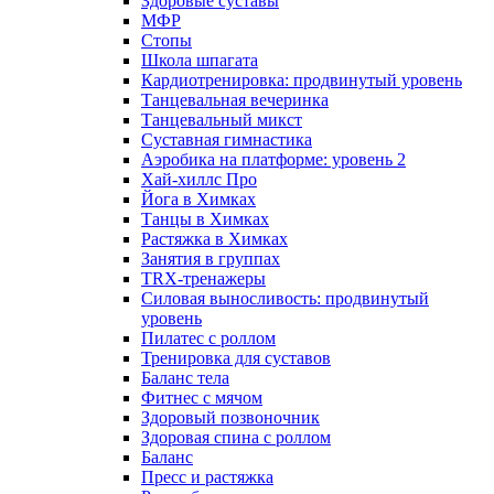
Здоровые суставы
МФР
Стопы
Школа шпагата
Кардиотренировка: продвинутый уровень
Танцевальная вечеринка
Танцевальный микст
Суставная гимнастика
Аэробика на платформе: уровень 2
Хай-хиллс Про
Йога в Химках
Танцы в Химках
Растяжка в Химках
Занятия в группах
TRX-тренажеры
Силовая выносливость: продвинутый
уровень
Пилатес с роллом
Тренировка для суставов
Баланс тела
Фитнес с мячом
Здоровый позвоночник
Здоровая спина с роллом
Баланс
Пресс и растяжка