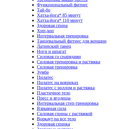
Функциональный фитнес
Тай-бо
Хатха-йога* 85 минут
Хатха-йога* 110 минут
Здоровая спина
Хип-хоп
Интервальная тренировка
Танцевальный фитнес для женщин
Латинский танец
Ноги и шпагат
Силовая со снарядами
Силовая тренировка и растяжка
Силовая тренировка
Зумба
Пилатес
Пилатес на ковриках
Пилатес с роллом и растяжка
Пластичное тело
Пресс и ягодицы
Интервальная степ-тренировка
Взрывная сила
Силовая спины с растяжкой
Воркаут на все тело
Здоровая спинка