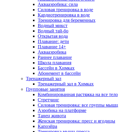
Аквааэробика: сила
Силовая тренировка в воде
Кардиотренировка в воде
Тренировка для беременных
Водный микст
Водный тай-бо
Открытая вода
Плавание: дети
Плавание 14+
Аквааэробика
Раннее плавание
Школа плавания
Бассейн в Химках
Абонемент в бассейн
Тренажерный зал
Тренажерный зал в Химках
Групповые занятия
Комбинированная растяжка на все тело
Стретчинг
Силовая тренировка: все группы мышц
Аэробика на платформе
Танец живота
Женская тренировка: пресс и ягодицы
Капоэйра
Тренировка мышц пресса