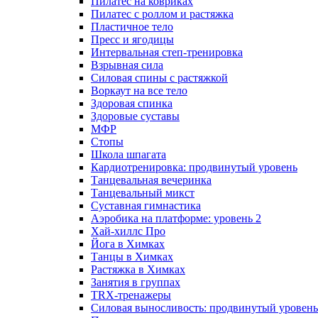
Пилатес на ковриках
Пилатес с роллом и растяжка
Пластичное тело
Пресс и ягодицы
Интервальная степ-тренировка
Взрывная сила
Силовая спины с растяжкой
Воркаут на все тело
Здоровая спинка
Здоровые суставы
МФР
Стопы
Школа шпагата
Кардиотренировка: продвинутый уровень
Танцевальная вечеринка
Танцевальный микст
Суставная гимнастика
Аэробика на платформе: уровень 2
Хай-хиллс Про
Йога в Химках
Танцы в Химках
Растяжка в Химках
Занятия в группах
TRX-тренажеры
Силовая выносливость: продвинутый уровень