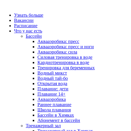
Узнать больше
Вакансии
Расписание
Что у нас есть
Бассейн
Аквааэробика: пресс
Аквааэробика: пресс и ноги
Аквааэробика: сила
Силовая тренировка в воде
Кардиотренировка в воде
Тренировка для беременных
Водный микст
Водный тай-бо
Открытая вода
Плавание: дети
Плавание 14+
Аквааэробика
Раннее плавание
Школа плавания
Бассейн в Химках
Абонемент в бассейн
Тренажерный зал
Тренажерный зал в Химках