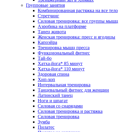
Групповые занятия
Комбинированная растяжка на все тело
Стретчинг
Силовая тренировка: все группы мышц
Аэробика на платформе
Танец живота
Женская тренировка: пресс и ягодицы
Капоэйра
Тренировка мышц пресса
Функциональный фитнес
Тай-бо
Хатха-йога* 85 минут
Хатха-йога* 110 минут
Здоровая спина
Хип-хоп
Интервальная тренировка
Танцевальный фитнес для женщин
Латинский танец
Ноги и шпагат
Силовая со снарядами
Силовая тренировка и растяжка
Силовая тренировка
Зумба
Пилатес