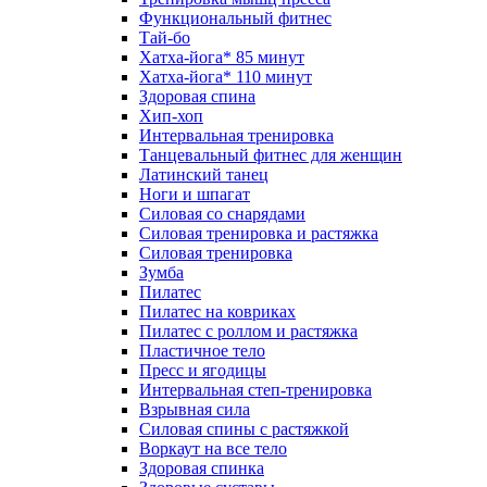
Функциональный фитнес
Тай-бо
Хатха-йога* 85 минут
Хатха-йога* 110 минут
Здоровая спина
Хип-хоп
Интервальная тренировка
Танцевальный фитнес для женщин
Латинский танец
Ноги и шпагат
Силовая со снарядами
Силовая тренировка и растяжка
Силовая тренировка
Зумба
Пилатес
Пилатес на ковриках
Пилатес с роллом и растяжка
Пластичное тело
Пресс и ягодицы
Интервальная степ-тренировка
Взрывная сила
Силовая спины с растяжкой
Воркаут на все тело
Здоровая спинка