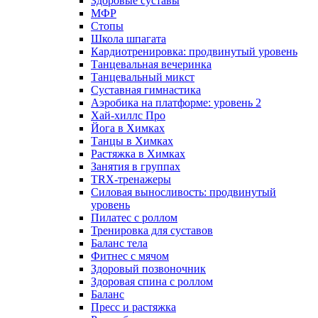
Здоровые суставы
МФР
Стопы
Школа шпагата
Кардиотренировка: продвинутый уровень
Танцевальная вечеринка
Танцевальный микст
Суставная гимнастика
Аэробика на платформе: уровень 2
Хай-хиллс Про
Йога в Химках
Танцы в Химках
Растяжка в Химках
Занятия в группах
TRX-тренажеры
Силовая выносливость: продвинутый
уровень
Пилатес с роллом
Тренировка для суставов
Баланс тела
Фитнес с мячом
Здоровый позвоночник
Здоровая спина с роллом
Баланс
Пресс и растяжка