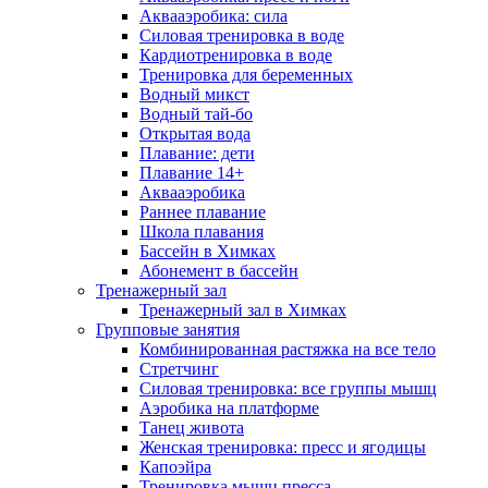
Аквааэробика: сила
Силовая тренировка в воде
Кардиотренировка в воде
Тренировка для беременных
Водный микст
Водный тай-бо
Открытая вода
Плавание: дети
Плавание 14+
Аквааэробика
Раннее плавание
Школа плавания
Бассейн в Химках
Абонемент в бассейн
Тренажерный зал
Тренажерный зал в Химках
Групповые занятия
Комбинированная растяжка на все тело
Стретчинг
Силовая тренировка: все группы мышц
Аэробика на платформе
Танец живота
Женская тренировка: пресс и ягодицы
Капоэйра
Тренировка мышц пресса