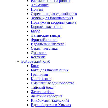
Расслабление на роллах
Хай-хиллс
Поп-ап
Стретчинг для единоборств
Зумба (Для начинающих)
Подвижная здоровая спина
Королевская спина
Барре
Латинские танцы
Фристайл танец
Идеальный низ тела
Стрип-пластика
Дэнсхолл
Контемп
Бойцовский клуб
Бокс
Бокс: для начинающих
Грэпплинг
Кикбоксинг
Смешанные единоборства
Тайский бокс
Женский бокс
Женский кроссфит
Кикбоксинг (женский)
Единоборства в Химках