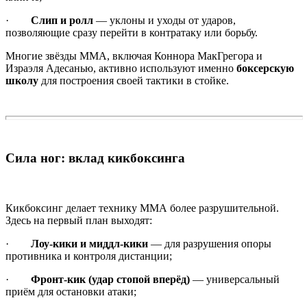
·
Слип и ролл
— уклоны и уходы от ударов,
позволяющие сразу перейти в контратаку или борьбу.
Многие звёзды ММА, включая Коннора МакГрегора и
Израэля Адесанью, активно используют именно
боксерскую
школу
для построения своей тактики в стойке.
Сила ног: вклад кикбоксинга
Кикбоксинг делает технику ММА более разрушительной.
Здесь на первый план выходят:
·
Лоу-кики и миддл-кики
— для разрушения опоры
противника и контроля дистанции;
·
Фронт-кик (удар стопой вперёд)
— универсальный
приём для остановки атаки;