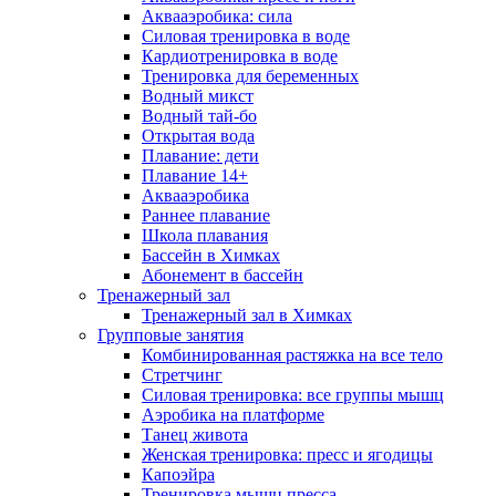
Аквааэробика: сила
Силовая тренировка в воде
Кардиотренировка в воде
Тренировка для беременных
Водный микст
Водный тай-бо
Открытая вода
Плавание: дети
Плавание 14+
Аквааэробика
Раннее плавание
Школа плавания
Бассейн в Химках
Абонемент в бассейн
Тренажерный зал
Тренажерный зал в Химках
Групповые занятия
Комбинированная растяжка на все тело
Стретчинг
Силовая тренировка: все группы мышц
Аэробика на платформе
Танец живота
Женская тренировка: пресс и ягодицы
Капоэйра
Тренировка мышц пресса