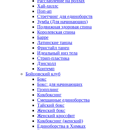
Расслабление на роллах
Хай-хиллс
Поп-ап
Стретчинг для единоборств
Зумба (Для начинающих)
Подвижная здоровая спина
Королевская спина
Барре
Латинские танцы
Фристайл танец
Идеальный низ тела
Стрип-пластика
Дэнсхолл
Контемп
Бойцовский клуб
Бокс
Бокс: для начинающих
Грэпплинг
Кикбоксинг
Смешанные единоборства
Тайский бокс
Женский бокс
Женский кроссфит
Кикбоксинг (женский)
Единоборства в Химках