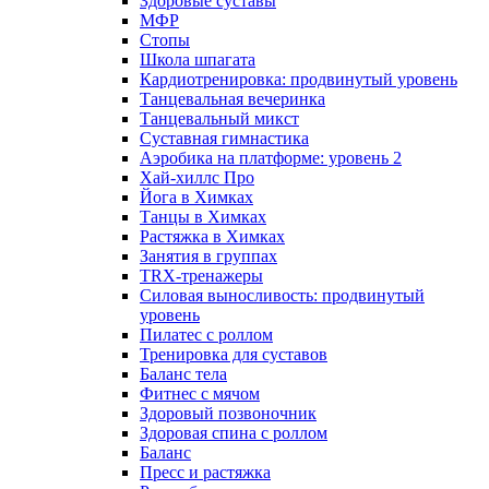
Здоровые суставы
МФР
Стопы
Школа шпагата
Кардиотренировка: продвинутый уровень
Танцевальная вечеринка
Танцевальный микст
Суставная гимнастика
Аэробика на платформе: уровень 2
Хай-хиллс Про
Йога в Химках
Танцы в Химках
Растяжка в Химках
Занятия в группах
TRX-тренажеры
Силовая выносливость: продвинутый
уровень
Пилатес с роллом
Тренировка для суставов
Баланс тела
Фитнес с мячом
Здоровый позвоночник
Здоровая спина с роллом
Баланс
Пресс и растяжка