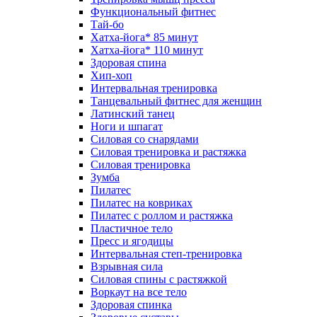
Функциональный фитнес
Тай-бо
Хатха-йога* 85 минут
Хатха-йога* 110 минут
Здоровая спина
Хип-хоп
Интервальная тренировка
Танцевальный фитнес для женщин
Латинский танец
Ноги и шпагат
Силовая со снарядами
Силовая тренировка и растяжка
Силовая тренировка
Зумба
Пилатес
Пилатес на ковриках
Пилатес с роллом и растяжка
Пластичное тело
Пресс и ягодицы
Интервальная степ-тренировка
Взрывная сила
Силовая спины с растяжкой
Воркаут на все тело
Здоровая спинка