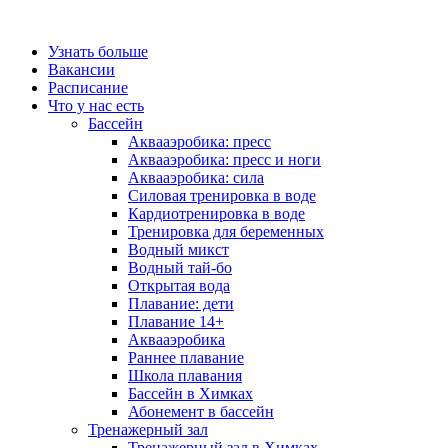
Узнать больше
Вакансии
Расписание
Что у нас есть
Бассейн
Аквааэробика: пресс
Аквааэробика: пресс и ноги
Аквааэробика: сила
Силовая тренировка в воде
Кардиотренировка в воде
Тренировка для беременных
Водный микст
Водный тай-бо
Открытая вода
Плавание: дети
Плавание 14+
Аквааэробика
Раннее плавание
Школа плавания
Бассейн в Химках
Абонемент в бассейн
Тренажерный зал
Тренажерный зал в Химках