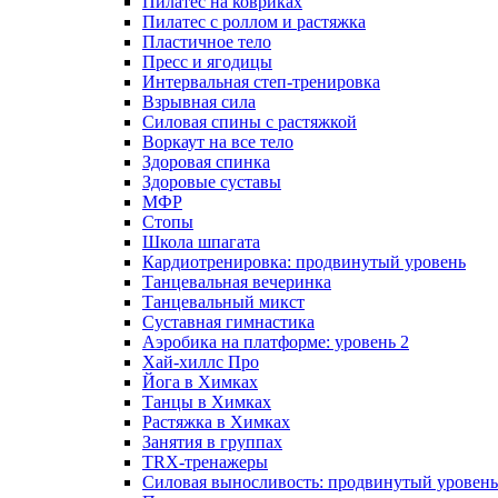
Пилатес на ковриках
Пилатес с роллом и растяжка
Пластичное тело
Пресс и ягодицы
Интервальная степ-тренировка
Взрывная сила
Силовая спины с растяжкой
Воркаут на все тело
Здоровая спинка
Здоровые суставы
МФР
Стопы
Школа шпагата
Кардиотренировка: продвинутый уровень
Танцевальная вечеринка
Танцевальный микст
Суставная гимнастика
Аэробика на платформе: уровень 2
Хай-хиллс Про
Йога в Химках
Танцы в Химках
Растяжка в Химках
Занятия в группах
TRX-тренажеры
Силовая выносливость: продвинутый уровень