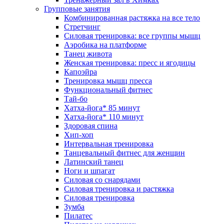
Групповые занятия
Комбинированная растяжка на все тело
Стретчинг
Силовая тренировка: все группы мышц
Аэробика на платформе
Танец живота
Женская тренировка: пресс и ягодицы
Капоэйра
Тренировка мышц пресса
Функциональный фитнес
Тай-бо
Хатха-йога* 85 минут
Хатха-йога* 110 минут
Здоровая спина
Хип-хоп
Интервальная тренировка
Танцевальный фитнес для женщин
Латинский танец
Ноги и шпагат
Силовая со снарядами
Силовая тренировка и растяжка
Силовая тренировка
Зумба
Пилатес