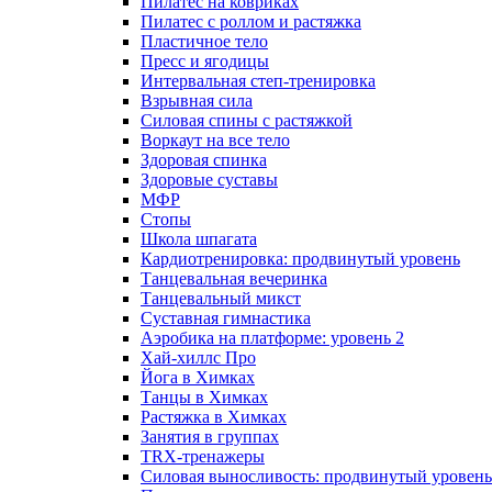
Пилатес на ковриках
Пилатес с роллом и растяжка
Пластичное тело
Пресс и ягодицы
Интервальная степ-тренировка
Взрывная сила
Силовая спины с растяжкой
Воркаут на все тело
Здоровая спинка
Здоровые суставы
МФР
Стопы
Школа шпагата
Кардиотренировка: продвинутый уровень
Танцевальная вечеринка
Танцевальный микст
Суставная гимнастика
Аэробика на платформе: уровень 2
Хай-хиллс Про
Йога в Химках
Танцы в Химках
Растяжка в Химках
Занятия в группах
TRX-тренажеры
Силовая выносливость: продвинутый уровень