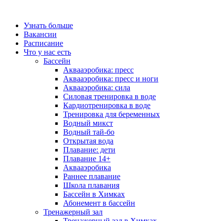
Узнать больше
Вакансии
Расписание
Что у нас есть
Бассейн
Аквааэробика: пресс
Аквааэробика: пресс и ноги
Аквааэробика: сила
Силовая тренировка в воде
Кардиотренировка в воде
Тренировка для беременных
Водный микст
Водный тай-бо
Открытая вода
Плавание: дети
Плавание 14+
Аквааэробика
Раннее плавание
Школа плавания
Бассейн в Химках
Абонемент в бассейн
Тренажерный зал
Тренажерный зал в Химках