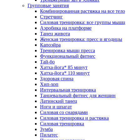
Групповые занятия
Комбинированная растяжка на все тело
Стретчинг
Силовая тренировка: все группы мышц
Аэробика на платформе
Танец живота
Женская тренировка: пресс и ягодицы
Капоэйра
Тренировка мышц пресса
Функциональный фитнес
Тай-бо
Хатха-йога* 85 минут
Хатха-йога* 110 минут
Здоровая спина
Хип-хоп
Интервальная тренировка
Танцевальный фитнес для женщин
Латинский танец
Ноги и шпагат
Силовая со снарядами
Силовая тренировка и растяжка
Силовая тренировка
Зумба
Пилатес