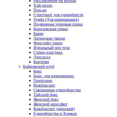
Расслабление на роллах
Хай-хиллс
Поп-ап
Стретчинг для единоборств
Зумба (Для начинающих)
Подвижная здоровая спина
Королевская спина
Барре
Латинские танцы
Фристайл танец
Идеальный низ тела
Стрип-пластика
Дэнсхолл
Контемп
Бойцовский клуб
Бокс
Бокс: для начинающих
Грэпплинг
Кикбоксинг
Смешанные единоборства
Тайский бокс
Женский бокс
Женский кроссфит
Кикбоксинг (женский)
Единоборства в Химках