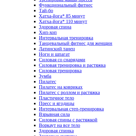
Функциональный фитнес
Тай-бо
Хатха-йога* 85 минут
Хатха-йога* 110 минут
Здоровая спина
Хип-хоп
Интервальная тренировка
Танцевальный фитнес для женщин
Латинский танец
Ноги и шпагат
Силовая со снарядами
Силовая тренировка и растяжка
Силовая тренировка
Зумба
Пилатес
Пилатес на ковриках
Пилатес с роллом и растяжка
Пластичное тело
Пресс и ягодицы
Интервальная степ-тренировка
Взрывная сила
Силовая спины с растяжкой
Воркаут на все тело
Здоровая спинка