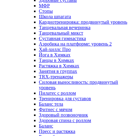
Здоровые суставы
МФР
Стопы
Школа шпагата
Кардиотренировка: продвинутый уровень
Танцевальная вечеринка
Танцевальный микст
Суставная гимнастика
Аэробика на платформе: уровень 2
Хай-хиллс Про
Йога в Химках
Танцы в Химках
Растяжка в Химках
Занятия в группах
TRX-тренажеры
Силовая выносливость: продвинутый
уровень
Пилатес с роллом
Тренировка для суставов
Баланс тела
Фитнес с мячом
Здоровый позвоночник
Здоровая спина с роллом
Баланс
Пресс и растяжка