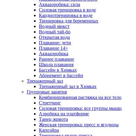
Аквааэробика: сила
Силовая тренировка в воде
Кардиотренировка в воде
Тренировка для беременных
Водный микст
Водный тай-бо
Открытая вода
Плавание: дети
Плавание 14+
Аквааэробика
Раннее плавание
Школа плавания
Бассейн в Химках
Абонемент в бассейн
Тренажерный зал
Тренажерный зал в Химках
Групповые занятия
Комбинированная растяжка на все тело
Стретчинг
Силовая тренировка: все группы мышц
Аэробика на платформе
Танец живота
Женская тренировка: пресс и ягодицы
Капоэйра
Тренировка мышц пресса