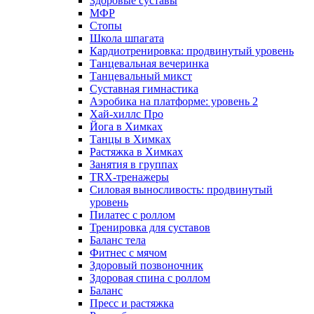
Здоровые суставы
МФР
Стопы
Школа шпагата
Кардиотренировка: продвинутый уровень
Танцевальная вечеринка
Танцевальный микст
Суставная гимнастика
Аэробика на платформе: уровень 2
Хай-хиллс Про
Йога в Химках
Танцы в Химках
Растяжка в Химках
Занятия в группах
TRX-тренажеры
Силовая выносливость: продвинутый
уровень
Пилатес с роллом
Тренировка для суставов
Баланс тела
Фитнес с мячом
Здоровый позвоночник
Здоровая спина с роллом
Баланс
Пресс и растяжка