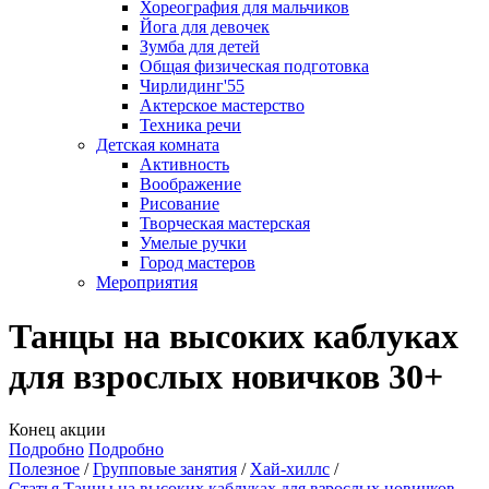
Хореография для мальчиков
Йога для девочек
Зумба для детей
Общая физическая подготовка
Чирлидинг'55
Актерское мастерство
Техника речи
Детская комната
Активность
Воображение
Рисование
Творческая мастерская
Умелые ручки
Город мастеров
Мероприятия
Танцы на высоких каблуках
для взрослых новичков 30+
Конец акции
Подробно
Подробно
Полезное
Групповые занятия
Хай-хиллс
Статья Танцы на высоких каблуках для взрослых новичков