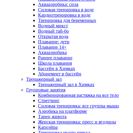
Аквааэробика: сила
Силовая тренировка в воде
Кардиотренировка в воде
Тренировка для беременных
Водный микст
Водный тай-бо
Открытая вода
Плавание: дети
Плавание 14+
Аквааэробика
Раннее плавание
Школа плавания
Бассейн в Химках
Абонемент в бассейн
Тренажерный зал
Тренажерный зал в Химках
Групповые занятия
Комбинированная растяжка на все тело
Стретчинг
Силовая тренировка: все группы мышц
Аэробика на платформе
Танец живота
Женская тренировка: пресс и ягодицы
Капоэйра
Тренировка мышц пресса