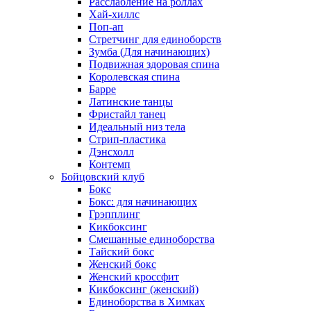
Расслабление на роллах
Хай-хиллс
Поп-ап
Стретчинг для единоборств
Зумба (Для начинающих)
Подвижная здоровая спина
Королевская спина
Барре
Латинские танцы
Фристайл танец
Идеальный низ тела
Стрип-пластика
Дэнсхолл
Контемп
Бойцовский клуб
Бокс
Бокс: для начинающих
Грэпплинг
Кикбоксинг
Смешанные единоборства
Тайский бокс
Женский бокс
Женский кроссфит
Кикбоксинг (женский)
Единоборства в Химках