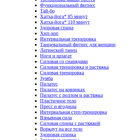
Функциональный фитнес
Тай-бо
Хатха-йога* 85 минут
Хатха-йога* 110 минут
Здоровая спина
Хип-хоп
Интервальная тренировка
Танцевальный фитнес для женщин
Латинский танец
Ноги и шпагат
Силовая со снарядами
Силовая тренировка и растяжка
Силовая тренировка
Зумба
Пилатес
Пилатес на ковриках
Пилатес с роллом и растяжка
Пластичное тело
Пресс и ягодицы
Интервальная степ-тренировка
Взрывная сила
Силовая спины с растяжкой
Воркаут на все тело
Здоровая спинка