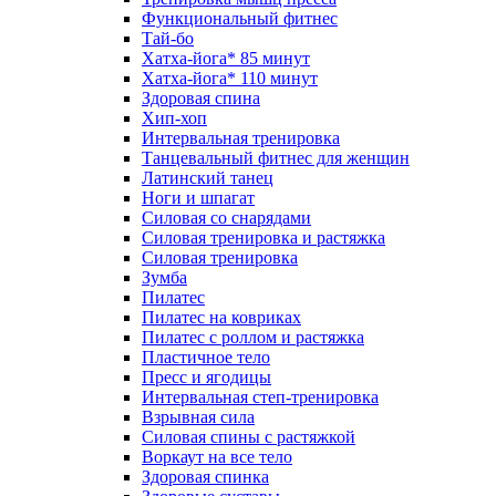
Функциональный фитнес
Тай-бо
Хатха-йога* 85 минут
Хатха-йога* 110 минут
Здоровая спина
Хип-хоп
Интервальная тренировка
Танцевальный фитнес для женщин
Латинский танец
Ноги и шпагат
Силовая со снарядами
Силовая тренировка и растяжка
Силовая тренировка
Зумба
Пилатес
Пилатес на ковриках
Пилатес с роллом и растяжка
Пластичное тело
Пресс и ягодицы
Интервальная степ-тренировка
Взрывная сила
Силовая спины с растяжкой
Воркаут на все тело
Здоровая спинка