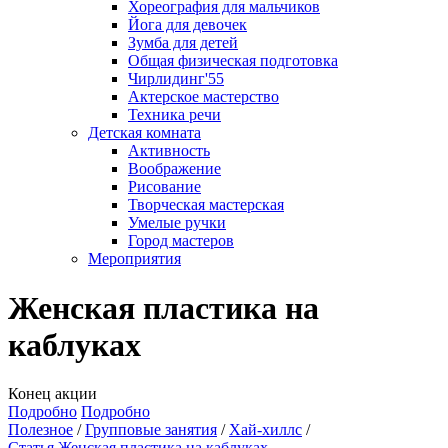
Хореография для мальчиков
Йога для девочек
Зумба для детей
Общая физическая подготовка
Чирлидинг'55
Актерское мастерство
Техника речи
Детская комната
Активность
Воображение
Рисование
Творческая мастерская
Умелые ручки
Город мастеров
Мероприятия
Женская пластика на
каблуках
Конец акции
Подробно
Подробно
Полезное
Групповые занятия
Хай-хиллс
Статья Женская пластика на каблуках