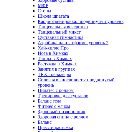
Здоровые суставы
МФР
Стопы
Школа шпагата
Кардиотренировка: продвинутый уровень
Танцевальная вечеринка
Танцевальный микст
Суставная гимнастика
Аэробика на платформе: уровень 2
Хай-хиллс Про
Йога в Химках
Танцы в Химках
Растяжка в Химках
Занятия в группах
TRX-тренажеры
Силовая выносливость: продвинутый
уровень
Пилатес с роллом
Тренировка для суставов
Баланс тела
Фитнес с мячом
Здоровый позвоночник
Здоровая спина с роллом
Баланс
Пресс и растяжка