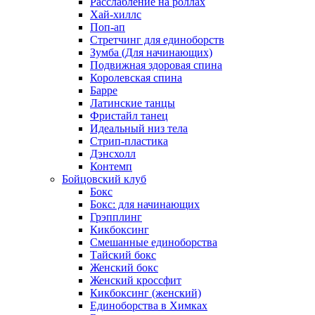
Расслабление на роллах
Хай-хиллс
Поп-ап
Стретчинг для единоборств
Зумба (Для начинающих)
Подвижная здоровая спина
Королевская спина
Барре
Латинские танцы
Фристайл танец
Идеальный низ тела
Стрип-пластика
Дэнсхолл
Контемп
Бойцовский клуб
Бокс
Бокс: для начинающих
Грэпплинг
Кикбоксинг
Смешанные единоборства
Тайский бокс
Женский бокс
Женский кроссфит
Кикбоксинг (женский)
Единоборства в Химках