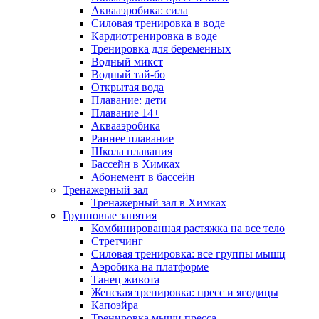
Аквааэробика: сила
Силовая тренировка в воде
Кардиотренировка в воде
Тренировка для беременных
Водный микст
Водный тай-бо
Открытая вода
Плавание: дети
Плавание 14+
Аквааэробика
Раннее плавание
Школа плавания
Бассейн в Химках
Абонемент в бассейн
Тренажерный зал
Тренажерный зал в Химках
Групповые занятия
Комбинированная растяжка на все тело
Стретчинг
Силовая тренировка: все группы мышц
Аэробика на платформе
Танец живота
Женская тренировка: пресс и ягодицы
Капоэйра
Тренировка мышц пресса