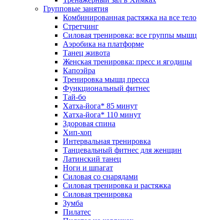
Групповые занятия
Комбинированная растяжка на все тело
Стретчинг
Силовая тренировка: все группы мышц
Аэробика на платформе
Танец живота
Женская тренировка: пресс и ягодицы
Капоэйра
Тренировка мышц пресса
Функциональный фитнес
Тай-бо
Хатха-йога* 85 минут
Хатха-йога* 110 минут
Здоровая спина
Хип-хоп
Интервальная тренировка
Танцевальный фитнес для женщин
Латинский танец
Ноги и шпагат
Силовая со снарядами
Силовая тренировка и растяжка
Силовая тренировка
Зумба
Пилатес