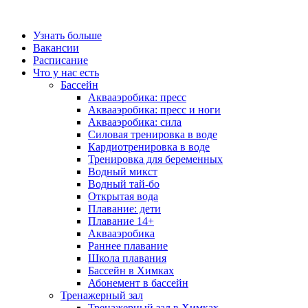
Узнать больше
Вакансии
Расписание
Что у нас есть
Бассейн
Аквааэробика: пресс
Аквааэробика: пресс и ноги
Аквааэробика: сила
Силовая тренировка в воде
Кардиотренировка в воде
Тренировка для беременных
Водный микст
Водный тай-бо
Открытая вода
Плавание: дети
Плавание 14+
Аквааэробика
Раннее плавание
Школа плавания
Бассейн в Химках
Абонемент в бассейн
Тренажерный зал
Тренажерный зал в Химках