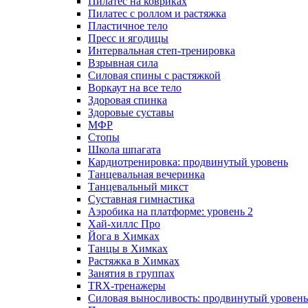
Пилатес на ковриках
Пилатес с роллом и растяжка
Пластичное тело
Пресс и ягодицы
Интервальная степ-тренировка
Взрывная сила
Силовая спины с растяжкой
Воркаут на все тело
Здоровая спинка
Здоровые суставы
МФР
Стопы
Школа шпагата
Кардиотренировка: продвинутый уровень
Танцевальная вечеринка
Танцевальный микст
Суставная гимнастика
Аэробика на платформе: уровень 2
Хай-хиллс Про
Йога в Химках
Танцы в Химках
Растяжка в Химках
Занятия в группах
TRX-тренажеры
Силовая выносливость: продвинутый уровень