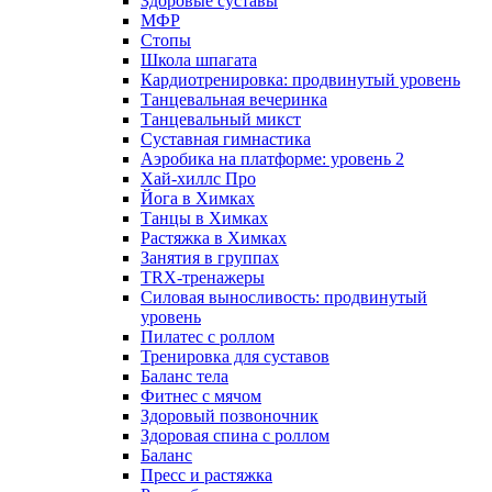
Здоровые суставы
МФР
Стопы
Школа шпагата
Кардиотренировка: продвинутый уровень
Танцевальная вечеринка
Танцевальный микст
Суставная гимнастика
Аэробика на платформе: уровень 2
Хай-хиллс Про
Йога в Химках
Танцы в Химках
Растяжка в Химках
Занятия в группах
TRX-тренажеры
Силовая выносливость: продвинутый
уровень
Пилатес с роллом
Тренировка для суставов
Баланс тела
Фитнес с мячом
Здоровый позвоночник
Здоровая спина с роллом
Баланс
Пресс и растяжка