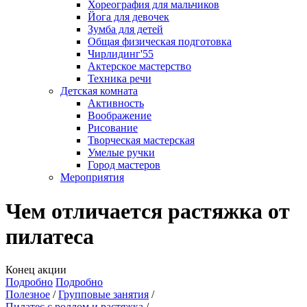
Хореография для мальчиков
Йога для девочек
Зумба для детей
Общая физическая подготовка
Чирлидинг'55
Актерское мастерство
Техника речи
Детская комната
Активность
Воображение
Рисование
Творческая мастерская
Умелые ручки
Город мастеров
Мероприятия
Чем отличается растяжка от
пилатеса
Конец акции
Подробно
Подробно
Полезное
Групповые занятия
Пилатес с роллом и растяжка