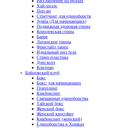
Расслабление на роллах
Хай-хиллс
Поп-ап
Стретчинг для единоборств
Зумба (Для начинающих)
Подвижная здоровая спина
Королевская спина
Барре
Латинские танцы
Фристайл танец
Идеальный низ тела
Стрип-пластика
Дэнсхолл
Контемп
Бойцовский клуб
Бокс
Бокс: для начинающих
Грэпплинг
Кикбоксинг
Смешанные единоборства
Тайский бокс
Женский бокс
Женский кроссфит
Кикбоксинг (женский)
Единоборства в Химках