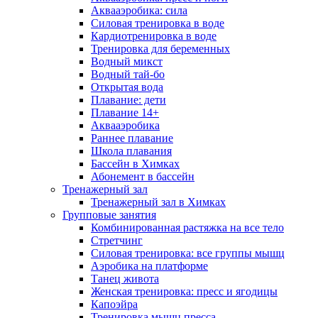
Аквааэробика: сила
Силовая тренировка в воде
Кардиотренировка в воде
Тренировка для беременных
Водный микст
Водный тай-бо
Открытая вода
Плавание: дети
Плавание 14+
Аквааэробика
Раннее плавание
Школа плавания
Бассейн в Химках
Абонемент в бассейн
Тренажерный зал
Тренажерный зал в Химках
Групповые занятия
Комбинированная растяжка на все тело
Стретчинг
Силовая тренировка: все группы мышц
Аэробика на платформе
Танец живота
Женская тренировка: пресс и ягодицы
Капоэйра
Тренировка мышц пресса