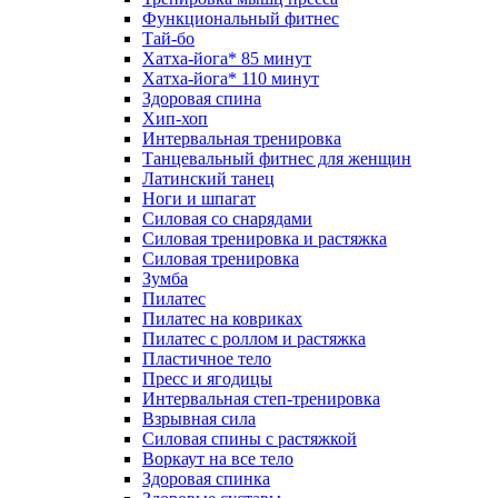
Функциональный фитнес
Тай-бо
Хатха-йога* 85 минут
Хатха-йога* 110 минут
Здоровая спина
Хип-хоп
Интервальная тренировка
Танцевальный фитнес для женщин
Латинский танец
Ноги и шпагат
Силовая со снарядами
Силовая тренировка и растяжка
Силовая тренировка
Зумба
Пилатес
Пилатес на ковриках
Пилатес с роллом и растяжка
Пластичное тело
Пресс и ягодицы
Интервальная степ-тренировка
Взрывная сила
Силовая спины с растяжкой
Воркаут на все тело
Здоровая спинка