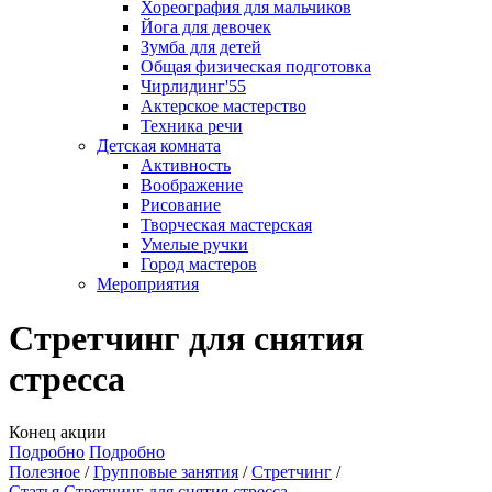
Хореография для мальчиков
Йога для девочек
Зумба для детей
Общая физическая подготовка
Чирлидинг'55
Актерское мастерство
Техника речи
Детская комната
Активность
Воображение
Рисование
Творческая мастерская
Умелые ручки
Город мастеров
Мероприятия
Стретчинг для снятия
стресса
Конец акции
Подробно
Подробно
Полезное
Групповые занятия
Стретчинг
Статья Стретчинг для снятия стресса