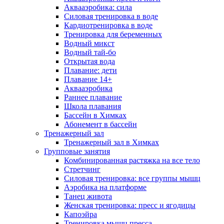
Аквааэробика: сила
Силовая тренировка в воде
Кардиотренировка в воде
Тренировка для беременных
Водный микст
Водный тай-бо
Открытая вода
Плавание: дети
Плавание 14+
Аквааэробика
Раннее плавание
Школа плавания
Бассейн в Химках
Абонемент в бассейн
Тренажерный зал
Тренажерный зал в Химках
Групповые занятия
Комбинированная растяжка на все тело
Стретчинг
Силовая тренировка: все группы мышц
Аэробика на платформе
Танец живота
Женская тренировка: пресс и ягодицы
Капоэйра
Тренировка мышц пресса