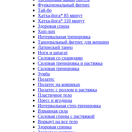
Функциональный фитнес
Тай-бо
Хатха-йога* 85 минут
Хатха-йога* 110 минут
Здоровая спина
Хип-хоп
Интервальная тренировка
Танцевальный фитнес для женщин
Латинский танец
Ноги и шпагат
Силовая со снарядами
Силовая тренировка и растяжка
Силовая тренировка
Зумба
Пилатес
Пилатес на ковриках
Пилатес с роллом и растяжка
Пластичное тело
Пресс и ягодицы
Интервальная степ-тренировка
Взрывная сила
Силовая спины с растяжкой
Воркаут на все тело
Здоровая спинка