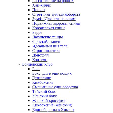
Расслабление на роллах
Хай-хиллс
Поп-ап
Стретчинг для единоборств
Зумба (Для начинающих)
Подвижная здоровая спина
Королевская спина
Барре
Латинские танцы
Фристайл танец
Идеальный низ тела
Стрип-пластика
Дэнсхолл
Контемп
Бойцовский клуб
Бокс
Бокс: для начинающих
Грэпплинг
Кикбоксинг
Смешанные единоборства
Тайский бокс
Женский бокс
Женский кроссфит
Кикбоксинг (женский)
Единоборства в Химках