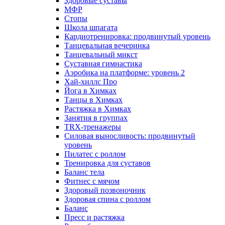
Здоровые суставы
МФР
Стопы
Школа шпагата
Кардиотренировка: продвинутый уровень
Танцевальная вечеринка
Танцевальный микст
Суставная гимнастика
Аэробика на платформе: уровень 2
Хай-хиллс Про
Йога в Химках
Танцы в Химках
Растяжка в Химках
Занятия в группах
TRX-тренажеры
Силовая выносливость: продвинутый
уровень
Пилатес с роллом
Тренировка для суставов
Баланс тела
Фитнес с мячом
Здоровый позвоночник
Здоровая спина с роллом
Баланс
Пресс и растяжка