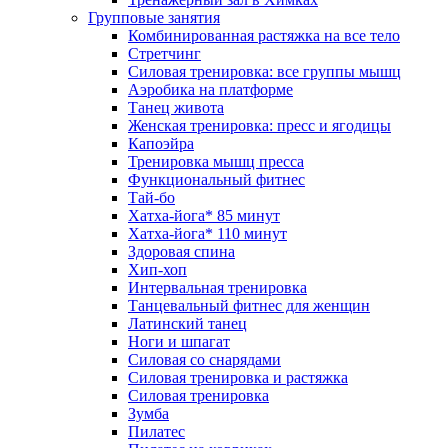
Групповые занятия
Комбинированная растяжка на все тело
Стретчинг
Силовая тренировка: все группы мышц
Аэробика на платформе
Танец живота
Женская тренировка: пресс и ягодицы
Капоэйра
Тренировка мышц пресса
Функциональный фитнес
Тай-бо
Хатха-йога* 85 минут
Хатха-йога* 110 минут
Здоровая спина
Хип-хоп
Интервальная тренировка
Танцевальный фитнес для женщин
Латинский танец
Ноги и шпагат
Силовая со снарядами
Силовая тренировка и растяжка
Силовая тренировка
Зумба
Пилатес