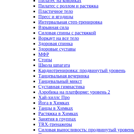
Пилатес на ковриках
Пилатес с роллом и растяжка
Пластичное тело
Пресс и ягодицы
Интервальная степ-тренировка
Взрывная сила
Силовая спины с растяжкой
Воркаут на все тело
Здоровая спинка
Здоровые суставы
МФР
Стопы
Школа шпагата
Кардиотренировка: продвинутый уровень
Танцевальная вечеринка
Танцевальный микст
Суставная гимнастика
Аэробика на платформе: уровень 2
Хай-хиллс Про
Йога в Химках
Танцы в Химках
Растяжка в Химках
Занятия в группах
TRX-тренажеры
Силовая выносливость: продвинутый уровень