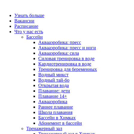
Узнать больше
Вакансии
Расписание
Что у нас есть
Бассейн
Аквааэробика: пресс
Аквааэробика: пресс и ноги
Аквааэробика: сила
Силовая тренировка в воде
Кардиотренировка в воде
Тренировка для беременных
Водный микст
Водный тай-бо
Открытая вода
Плавание: дети
Плавание 14+
Аквааэробика
Раннее плавание
Школа плавания
Бассейн в Химках
Абонемент в бассейн
Тренажерный зал
Тренажерный зал в Химках