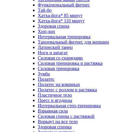
Функциональный фитнес
Тай-бо
Хатха-йога* 85 минут
Хатха-йога* 110 минут
Здоровая спина
Хип-хоп
Интервальная тренировка
Танцевальный фитнес для женщин
Латинский танец
Ноги и шпагат
Силовая со снарядами
Силовая тренировка и растяжка
Силовая тренировка
Зумба
Пилатес
Пилатес на ковриках
Пилатес с роллом и растяжка
Пластичное тело
Пресс и ягодицы
Интервальная степ-тренировка
Взрывная сила
Силовая спины с растяжкой
Воркаут на все тело
Здоровая спинка