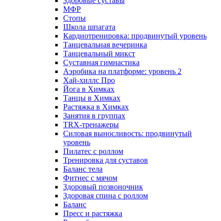
Здоровые суставы
МФР
Стопы
Школа шпагата
Кардиотренировка: продвинутый уровень
Танцевальная вечеринка
Танцевальный микст
Суставная гимнастика
Аэробика на платформе: уровень 2
Хай-хиллс Про
Йога в Химках
Танцы в Химках
Растяжка в Химках
Занятия в группах
TRX-тренажеры
Силовая выносливость: продвинутый
уровень
Пилатес с роллом
Тренировка для суставов
Баланс тела
Фитнес с мячом
Здоровый позвоночник
Здоровая спина с роллом
Баланс
Пресс и растяжка