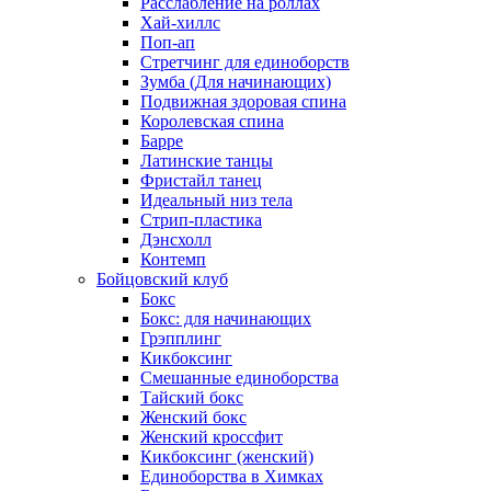
Расслабление на роллах
Хай-хиллс
Поп-ап
Стретчинг для единоборств
Зумба (Для начинающих)
Подвижная здоровая спина
Королевская спина
Барре
Латинские танцы
Фристайл танец
Идеальный низ тела
Стрип-пластика
Дэнсхолл
Контемп
Бойцовский клуб
Бокс
Бокс: для начинающих
Грэпплинг
Кикбоксинг
Смешанные единоборства
Тайский бокс
Женский бокс
Женский кроссфит
Кикбоксинг (женский)
Единоборства в Химках