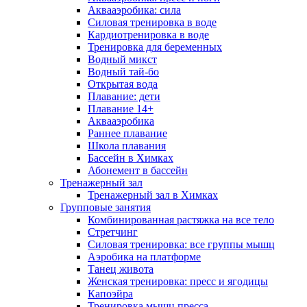
Аквааэробика: сила
Силовая тренировка в воде
Кардиотренировка в воде
Тренировка для беременных
Водный микст
Водный тай-бо
Открытая вода
Плавание: дети
Плавание 14+
Аквааэробика
Раннее плавание
Школа плавания
Бассейн в Химках
Абонемент в бассейн
Тренажерный зал
Тренажерный зал в Химках
Групповые занятия
Комбинированная растяжка на все тело
Стретчинг
Силовая тренировка: все группы мышц
Аэробика на платформе
Танец живота
Женская тренировка: пресс и ягодицы
Капоэйра
Тренировка мышц пресса