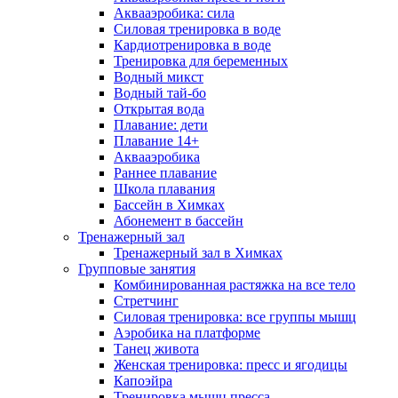
Аквааэробика: сила
Силовая тренировка в воде
Кардиотренировка в воде
Тренировка для беременных
Водный микст
Водный тай-бо
Открытая вода
Плавание: дети
Плавание 14+
Аквааэробика
Раннее плавание
Школа плавания
Бассейн в Химках
Абонемент в бассейн
Тренажерный зал
Тренажерный зал в Химках
Групповые занятия
Комбинированная растяжка на все тело
Стретчинг
Силовая тренировка: все группы мышц
Аэробика на платформе
Танец живота
Женская тренировка: пресс и ягодицы
Капоэйра
Тренировка мышц пресса