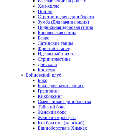
Расслабление на роллах
Хай-хиллс
Поп-ап
Стретчинг для единоборств
Зумба (Для начинающих)
Подвижная здоровая спина
Королевская спина
Барре
Латинские танцы
Фристайл танец
Идеальный низ тела
Стрип-пластика
Дэнсхолл
Контемп
Бойцовский клуб
Бокс
Бокс: для начинающих
Грэпплинг
Кикбоксинг
Смешанные единоборства
Тайский бокс
Женский бокс
Женский кроссфит
Кикбоксинг (женский)
Единоборства в Химках