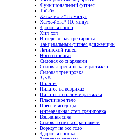
Функциональный фитнес
Тай-бо
Хатха-йога* 85 минут
Хатха-йога* 110 минут
Здоровая спина
Хип-хоп
Интервальная тренировка
Танцевальный фитнес для женщин
Латинский танец
Ноги и шпагат
Силовая со снарядами
Силовая тренировка и растяжка
Силовая тренировка
Зумба
Пилатес
Пилатес на ковриках
Пилатес с роллом и растяжка
Пластичное тело
Пресс и ягодицы
Интервальная степ-тренировка
Взрывная сила
Силовая спины с растяжкой
Воркаут на все тело
Здоровая спинка