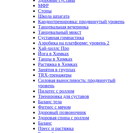
Здоровые суставы
МФР
Стопы
Школа шпагата
Кардиотренировка: продвинутый уровень
Танцевальная вечеринка
Танцевальный микст
Суставная гимнастика
Аэробика на платформе: уровень 2
Хай-хиллс Про
Йога в Химках
Танцы в Химках
Растяжка в Химках
Занятия в группах
TRX-тренажеры
Силовая выносливость: продвинутый
уровень
Пилатес с роллом
Тренировка для суставов
Баланс тела
Фитнес с мячом
Здоровый позвоночник
Здоровая спина с роллом
Баланс
Пресс и растяжка